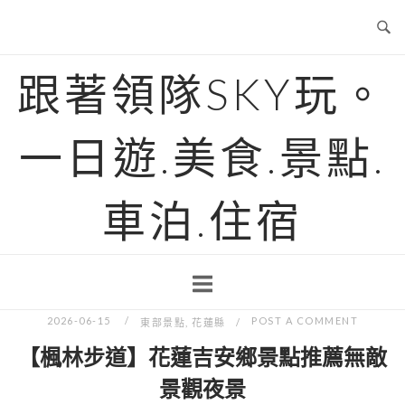
Skip
to
content
跟著領隊SKY玩。
一日遊.美食.景點.
車泊.住宿
2026-06-15
POST A COMMENT
東部景點
,
花蓮縣
【楓林步道】花蓮吉安鄉景點推薦無敵
景觀夜景