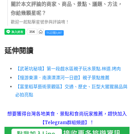
關於本文評論的商家、商品、景點、議題、方法，
666
你給幾顆星呢？
666
歡迎一起點擊星號參與評論唷！
TG訂閱3,087
666
延伸閱讀
67
【武荖坑秘境】第一段戲水區親子玩水景點.林道.烤肉
【慢游東澳．南澳漂漂河一日遊】親子景點推薦
【富里稻草藝術景觀區】交通、歷史、巨型大猩猩展品與
必拍亮點
想要獲得台灣各地美食．景點和食尚玩家推薦，趕快加入
！
【Telegram群組頻道】