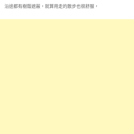
沿途都有樹蔭遮蔽，就算用走的散步也很舒服，