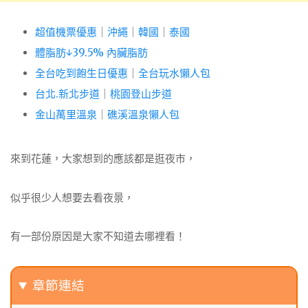
超值機票優惠
｜
沖繩
｜
韓國
｜
泰國
體脂肪↓39.5% 內臟脂肪
全台吃到飽生日優惠
｜
全台玩水懶人包
台北.新北步道
｜
桃園登山步道
金山萬里溫泉
｜
礁溪溫泉懶人包
來到花蓮，大家想到的應該都是逛夜市，
似乎很少人想要去看夜景，
有一部份原因是大家不知道去哪裡看！
章節連結