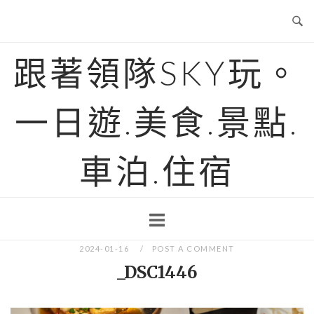
Skip
to
content
跟著領隊SKY玩。
一日遊.美食.景點.
車泊.住宿
2024-01-16
POST A COMMENT
_DSC1446