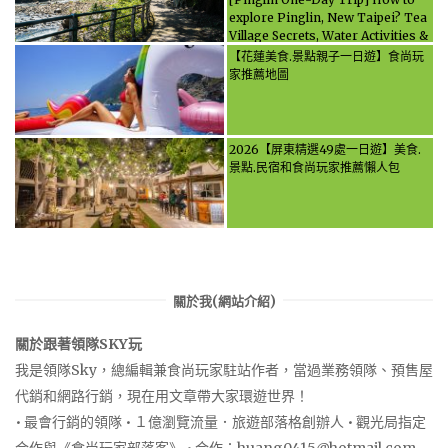
explore Pinglin, New Taipei? Tea
Village Secrets, Water Activities &
Food, Let the guide take you
【花蓮美食.景點親子一日遊】食尚玩
through it all!
家推薦地圖
2026【屏東精選49處一日遊】美食.
景點.民宿和食尚玩家推薦懶人包
關於我(網站介紹)
關於跟著領隊SKY玩
我是領隊Sky，總編輯兼食尚玩家駐站作者，當過業務領隊、預售屋
代銷和網路行銷，現在用文章帶大家環遊世界！
• 最會行銷的領隊 • １億瀏覽流量．旅遊部落格創辦人 • 觀光局指定
合作與《食尚玩家部落客》 • 合作：
huang0415@hotmail.com