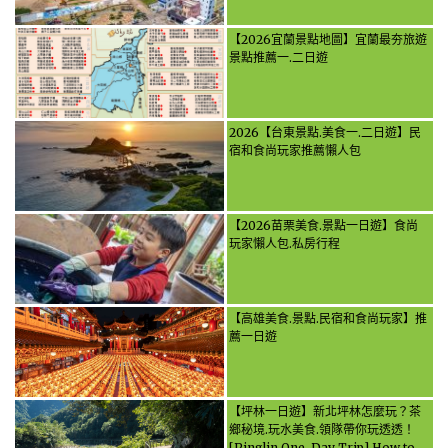
【2026宜蘭景點地圖】宜蘭最夯旅遊
景點推薦一.二日遊
2026【台東景點.美食一.二日遊】民
宿和食尚玩家推薦懶人包
【2026苗栗美食.景點一日遊】食尚
玩家懶人包.私房行程
【高雄美食.景點.民宿和食尚玩家】推
薦一日遊
【坪林一日遊】新北坪林怎麼玩？茶
鄉秘境.玩水美食.領隊帶你玩透透！
[Pinglin One-Day Trip] How to