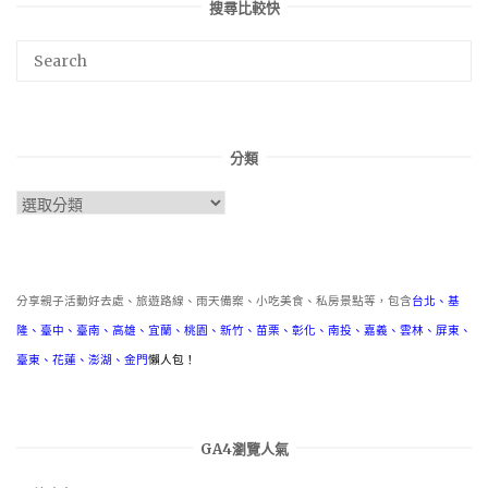
搜尋比較快
分類
分
類
分享親子活動好去處、旅遊路線、雨天備案、小吃美食、私房景點等，包含
台北
、
基
隆
、
臺中
、
臺南
、
高雄
、
宜蘭
、
桃園
、
新竹
、
苗栗
、
彰化
、
南投
、
嘉義
、
雲林
、
屏東
、
臺東
、
花蓮
、
澎湖
、
金門
懶人包！
GA4瀏覽人氣