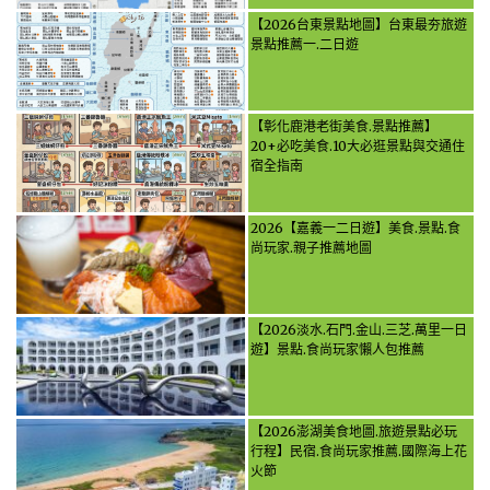
【2026台東景點地圖】台東最夯旅遊
景點推薦一.二日遊
【彰化鹿港老街美食.景點推薦】
20+必吃美食.10大必逛景點與交通住
宿全指南
2026【嘉義一二日遊】美食.景點.食
尚玩家.親子推薦地圖
【2026淡水.石門.金山.三芝.萬里一日
遊】景點.食尚玩家懶人包推薦
【2026澎湖美食地圖.旅遊景點必玩
行程】民宿.食尚玩家推薦.國際海上花
火節