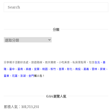
分類
分
類
分享親子活動好去處、旅遊路線、雨天備案、小吃美食、私房景點等，包含
台北
、
基
隆
、
臺中
、
臺南
、
高雄
、
宜蘭
、
桃園
、
新竹
、
苗栗
、
彰化
、
南投
、
嘉義
、
雲林
、
屏東
、
臺東
、
花蓮
、
澎湖
、
金門
懶人包！
GA4瀏覽人氣
累積人氣：101,713,251