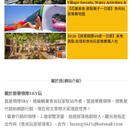
Village Secrets, Water Activities &
Food, Let the guide take you
【花蓮美食.景點親子一日遊】食尚玩
through it all!
家推薦地圖
2026【屏東精選49處一日遊】美食.
景點.民宿和食尚玩家推薦懶人包
關於我(網站介紹)
關於跟著領隊SKY玩
我是領隊Sky，總編輯兼食尚玩家駐站作者，當過業務領隊、預售屋
代銷和網路行銷，現在用文章帶大家環遊世界！
• 最會行銷的領隊 • １億瀏覽流量．旅遊部落格創辦人 • 觀光局指定
合作與《食尚玩家部落客》 • 合作：
huang0415@hotmail.com