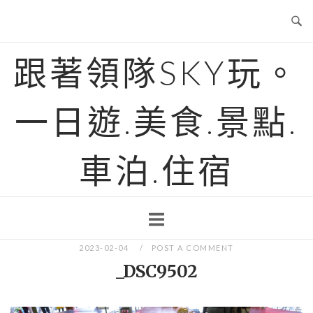
Skip
to
content
跟著領隊SKY玩。
一日遊.美食.景點.
車泊.住宿
2023-02-04
POST A COMMENT
_DSC9502