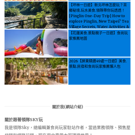
【坪林一日遊】新北坪林怎麼玩？茶
鄉秘境.玩水美食.領隊帶你玩透透！
[Pinglin One-Day Trip] How to
explore Pinglin, New Taipei? Tea
Village Secrets, Water Activities &
Food, Let the guide take you
【花蓮美食.景點親子一日遊】食尚玩
through it all!
家推薦地圖
2026【屏東精選49處一日遊】美食.
景點.民宿和食尚玩家推薦懶人包
關於我(網站介紹)
關於跟著領隊SKY玩
我是領隊Sky，總編輯兼食尚玩家駐站作者，當過業務領隊、預售屋