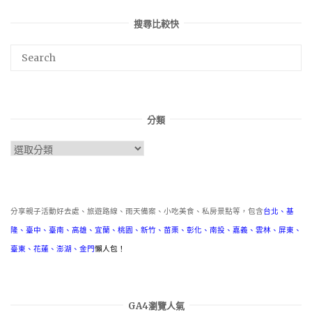
搜尋比較快
分類
分
類
分享親子活動好去處、旅遊路線、雨天備案、小吃美食、私房景點等，包含
台北
、
基
隆
、
臺中
、
臺南
、
高雄
、
宜蘭
、
桃園
、
新竹
、
苗栗
、
彰化
、
南投
、
嘉義
、
雲林
、
屏東
、
臺東
、
花蓮
、
澎湖
、
金門
懶人包！
GA4瀏覽人氣