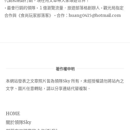
代銷和網路行銷，現在用文章帶大家環遊世界！
• 最會行銷的領隊 • １億瀏覽流量．旅遊部落格創辦人 • 觀光局指定
合作與《食尚玩家部落客》 • 合作：
huang0415@hotmail.com
著作權申明
本網站發表之文章照片皆為領隊Sky 所有，未經授權請勿將站內之
文字、圖片任意轉貼，請以分享連結代替複製．
HOME
關於領隊Sky