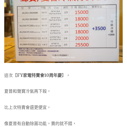
這次【
FY家電特賣會10周年慶
】，
夏普和聲寶冷氣再下殺，
比上次特賣會還更便宜，
像夏普有自動除菌功能，賣的就不錯，