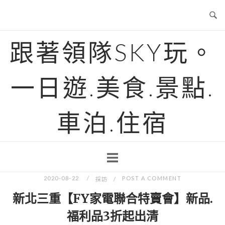
Skip
to
content
跟著領隊SKY玩。
一日遊.美食.景點.
車泊.住宿
2020-08-22
POST A COMMENT
採訪
新北三重【FY家電聯合特賣會】新品.
福利品3折起出清