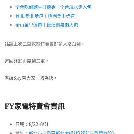
全台吃到飽生日優惠
｜
全台玩水懶人包
台北.新北步道
｜
桃園登山步道
金山萬里溫泉
｜
礁溪溫泉懶人包
話說上次三重家電特賣會好多人沒跟到，
這回終於再度到三重，
就讓Sky帶大家一睹為快，
FY家電特賣會資訊
日期：8/22-8/31
地址：
新北市三重區新北大道1段2號(三重體育館)