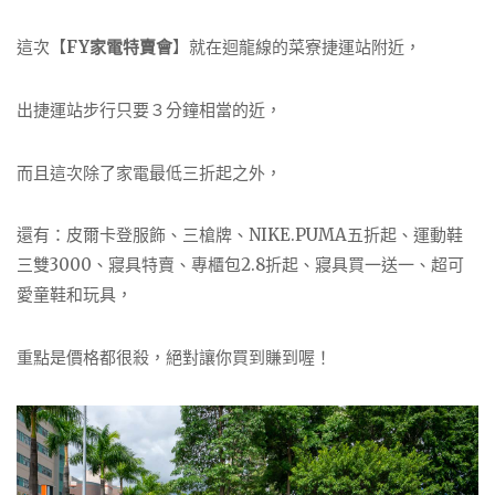
這次【
FY家電特賣會
】就在迴龍線的菜寮捷運站附近，
出捷運站步行只要３分鐘相當的近，
而且這次除了家電最低三折起之外，
還有：皮爾卡登服飾、三槍牌、NIKE.PUMA五折起、運動鞋
三雙3000、寢具特賣、專櫃包2.8折起、寢具買一送一、超可
愛童鞋和玩具，
重點是價格都很殺，絕對讓你買到賺到喔！