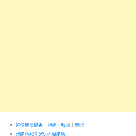
超值機票優惠
｜
沖繩
｜
韓國
｜
泰國
體脂肪↓39.5% 內臟脂肪