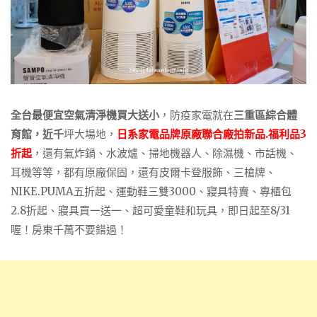
全台最便宜空氣清淨機買大送小
，防疫家電就在
三重區綜合體
育館，近千
坪大場地，
日系家電品牌原廠聯合廠拍新品.福利品3
折起
，還有氣炸鍋、水波爐、掃地機器人、除濕機、市話機、
耳機等等，都有原廠保固，還有皮爾卡登服飾、三槍牌、
NIKE.PUMA五折起、運動鞋三雙3000、寢具特賣、專櫃包
2.8折起、寢具買一送一、超可愛童鞋和玩具，即日起至8/31
喔！房東千萬不要錯過！