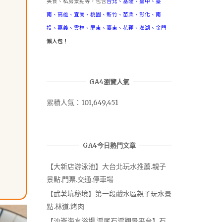
美食、私房景點等，包含
台北
、
基隆
、
臺中
、
臺
南
、
高雄
、
宜蘭
、
桃園
、
新竹
、
苗栗
、
彰化
、
南
投
、
嘉義
、
雲林
、
屏東
、
臺東
、
花蓮
、
澎湖
、
金門
懶人包！
GA4瀏覽人氣
累積人氣：101,649,451
GA4今日熱門文章
【大新店游泳池】大台北玩水推薦.親子
景點.門票.交通.停車場
【武荖坑秘境】第一段戲水區親子玩水景
點.林道.烤肉
【沙崙海水浴場.滬尾石滬觀景平台】石