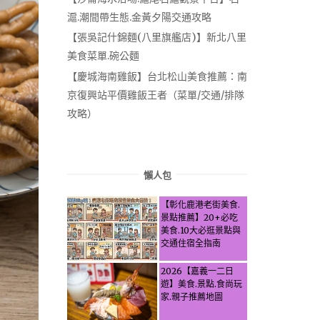
滬.潮間帶生態.金黃夕陽交通攻略
【張吳記什錦麵(八里旗艦店)】新北八里
美食菜單.碗公麵
【慶城海南雞飯】台北松山美食推薦：南
京復興站平價雞飯王者（菜單/交通/排隊
攻略）
懶人包
【彰化鹿港老街美食.
景點推薦】20+必吃
美食.10大必逛景點與
交通住宿全指南
2026【嘉義一二日
遊】美食.景點.食尚玩
家.親子推薦地圖