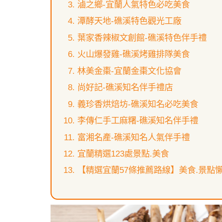
滷之鄉-宜蘭人氣特色必吃美食
潭酵天地-礁溪特色觀光工廠
葉家香辣椒文創館-礁溪特色伴手禮
火山爆發雞-礁溪烤雞排隊美食
林美金棗-宜蘭金棗文化協會
尚好記-礁溪知名伴手禮店
義珍香烘焙坊-礁溪知名必吃美食
李傳仁手工麻糬-礁溪知名伴手禮
富湘名產-礁溪知名人氣伴手禮
宜蘭精選123處景點.美食
【精選宜蘭57條推薦路線】美食.景點