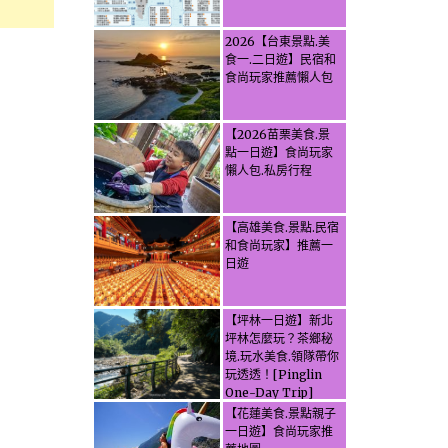
2026【台東景點.美
食一.二日遊】民宿和
食尚玩家推薦懶人包
【2026苗栗美食.景
點一日遊】食尚玩家
懶人包.私房行程
【高雄美食.景點.民宿
和食尚玩家】推薦一
日遊
【坪林一日遊】新北
坪林怎麼玩？茶鄉秘
境.玩水美食.領隊帶你
玩透透！[Pinglin
One-Day Trip]
How to explore
【花蓮美食.景點親子
Pinglin, New
一日遊】食尚玩家推
Taipei? Tea Village