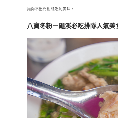
讓你不出門也能吃到美味，
八寶冬粉－礁溪必吃排隊人氣美