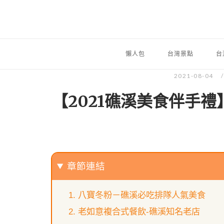
懶人包
台灣景點
台
2021-08-04
【2021礁溪美食伴手禮
章節連結
八寶冬粉－礁溪必吃排隊人氣美食
老如意複合式餐飲-礁溪知名老店