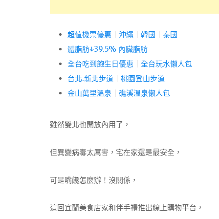
超值機票優惠
｜
沖繩
｜
韓國
｜
泰國
體脂肪↓39.5% 內臟脂肪
全台吃到飽生日優惠
｜
全台玩水懶人包
台北.新北步道
｜
桃園登山步道
金山萬里溫泉
｜
礁溪溫泉懶人包
雖然雙北也開放內用了，
但異變病毒太厲害，宅在家還是最安全，
可是嘴饞怎麼辦！沒關係，
這回宜蘭美食店家和伴手禮推出線上購物平台，