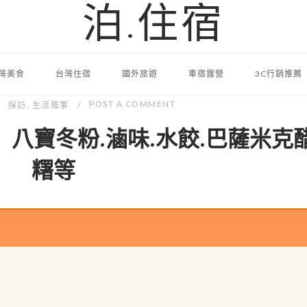
泊.住宿
灣美食
台灣住宿
國外旅遊
車宿露營
3C行銷推薦
POST A COMMENT
採訪
,
生活雜事
】八寶冬粉.滷味.水餃.巴薩米克醋
糬等