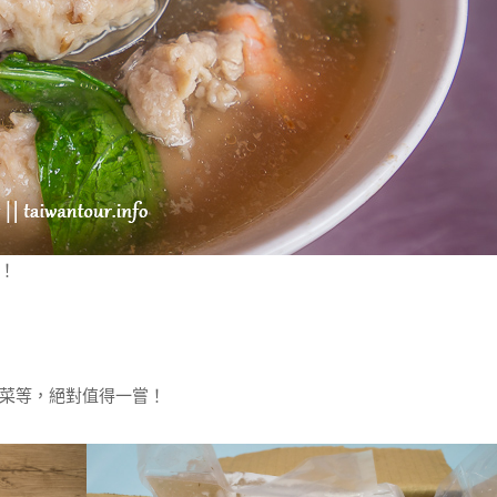
！
菜等，絕對值得一嘗！