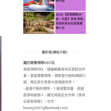
薦地圖
Secrets, Water
Activities & Food,
Let the guide take
2026【屏東精選49
you through it all!
處一日遊】美食.景點.
民宿和食尚玩家推薦
懶人包
關於我(網站介紹)
關於跟著領隊SKY玩
我是領隊Sky，總編輯兼食尚玩家駐站作
者，當過業務領隊、預售屋代銷和網路行
銷，現在用文章帶大家環遊世界！
• 最會行銷的領隊 • １億瀏覽流量．旅遊
部落格創辦人 • 觀光局指定合作與《食尚
玩家部落客》 • 合作：
huang0415@hotmail.com