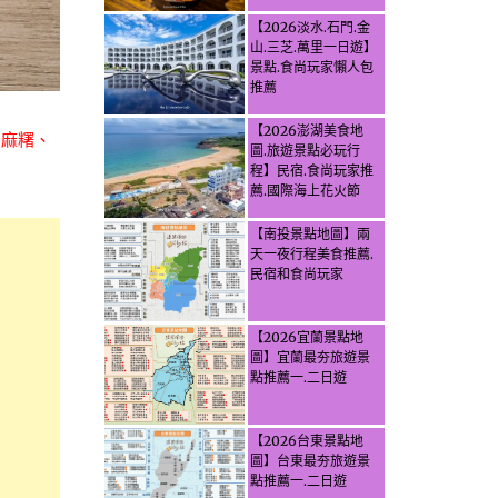
【2026淡水.石門.金
山.三芝.萬里一日遊】
景點.食尚玩家懶人包
推薦
【2026澎湖美食地
、麻糬、
圖.旅遊景點必玩行
程】民宿.食尚玩家推
薦.國際海上花火節
【南投景點地圖】兩
天一夜行程美食推薦.
民宿和食尚玩家
【2026宜蘭景點地
圖】宜蘭最夯旅遊景
點推薦一.二日遊
【2026台東景點地
圖】台東最夯旅遊景
點推薦一.二日遊