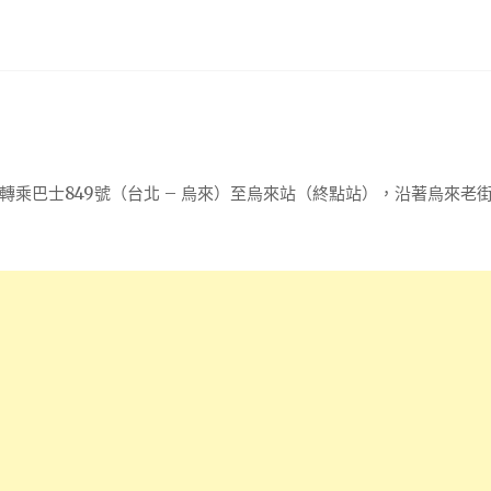
乘巴士849號（台北 – 烏來）至烏來站（終點站），沿著烏來老