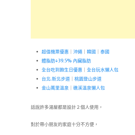
超值機票優惠
｜
沖繩
｜
韓國
｜
泰國
體脂肪↓39.5% 內臟脂肪
全台吃到飽生日優惠
｜
全台玩水懶人包
台北.新北步道
｜
桃園登山步道
金山萬里溫泉
｜
礁溪溫泉懶人包
話說許多湯屋都是設計２個人使用，
對於帶小朋友的家庭十分不方便，