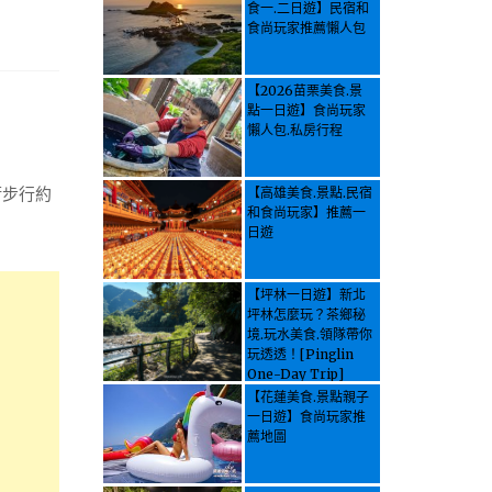
食一.二日遊】民宿和
食尚玩家推薦懶人包
【2026苗栗美食.景
點一日遊】食尚玩家
懶人包.私房行程
街步行約
【高雄美食.景點.民宿
和食尚玩家】推薦一
日遊
【坪林一日遊】新北
坪林怎麼玩？茶鄉秘
境.玩水美食.領隊帶你
玩透透！[Pinglin
One-Day Trip]
How to explore
【花蓮美食.景點親子
Pinglin, New
一日遊】食尚玩家推
Taipei? Tea Village
薦地圖
Secrets, Water
Activities & Food,