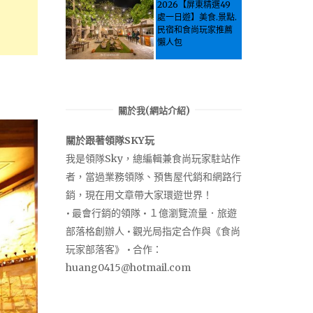
Let the guide take
2026【屏東精選49
you through it all!
處一日遊】美食.景點.
民宿和食尚玩家推薦
懶人包
關於我(網站介紹)
關於跟著領隊SKY玩
我是領隊Sky，總編輯兼食尚玩家駐站作
者，當過業務領隊、預售屋代銷和網路行
銷，現在用文章帶大家環遊世界！
• 最會行銷的領隊 • １億瀏覽流量．旅遊
部落格創辦人 • 觀光局指定合作與《食尚
玩家部落客》 • 合作：
huang0415@hotmail.com