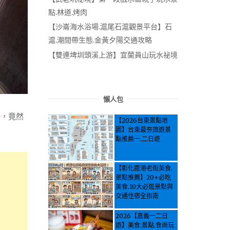
點.林道.烤肉
【沙崙海水浴場.滬尾石滬觀景平台】石
滬.潮間帶生態.金黃夕陽交通攻略
【雙連埤圳頭溪上游】宜蘭員山玩水祕境
懶人包
場
，竟然
【2026台東景點地
圖】台東最夯旅遊景
點推薦一.二日遊
【彰化鹿港老街美食.
景點推薦】20+必吃
美食.10大必逛景點與
交通住宿全指南
2026【嘉義一二日
遊】美食.景點.食尚玩