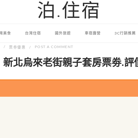
泊.住宿
灣美食
台灣住宿
國外旅遊
車宿露營
3C行銷推薦
POST A COMMENT
票劵優惠
】新北烏來老街親子套房票劵.評