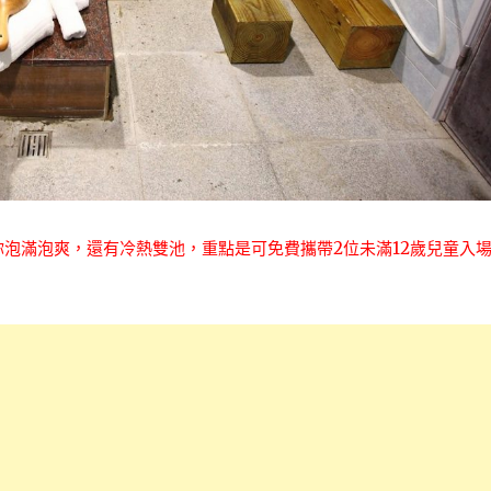
你泡滿泡爽，還有冷熱雙池，重點是可免費攜帶2位未滿12歲兒童入