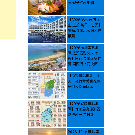
家.親子推薦地圖
【2026淡水.石門.金
山.三芝.萬里一日遊】
景點.食尚玩家懶人包
推薦
【2026澎湖美食地
圖.旅遊景點必玩行
程】民宿.食尚玩家推
薦.國際海上花火節
【南投景點地圖】兩
天一夜行程美食推薦.
民宿和食尚玩家
【2026宜蘭景點地
圖】宜蘭最夯旅遊景
點推薦一.二日遊
2026【台東景點.美