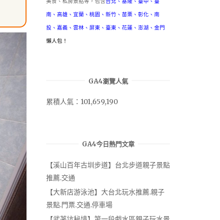
美食、私房景點等，包含
台北
、
基隆
、
臺中
、
臺
南
、
高雄
、
宜蘭
、
桃園
、
新竹
、
苗栗
、
彰化
、
南
投
、
嘉義
、
雲林
、
屏東
、
臺東
、
花蓮
、
澎湖
、
金門
懶人包！
GA4瀏覽人氣
累積人氣：101,659,190
GA4今日熱門文章
【溪山百年古圳步道】台北步道親子景點
推薦.交通
【大新店游泳池】大台北玩水推薦.親子
景點.門票.交通.停車場
【武荖坑秘境】第一段戲水區親子玩水景