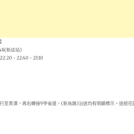
】
48(新店站)
20、22:40、23:10
行至青潭，再右轉接9甲省道，(新烏路)沿途均有明顯標示。途經花