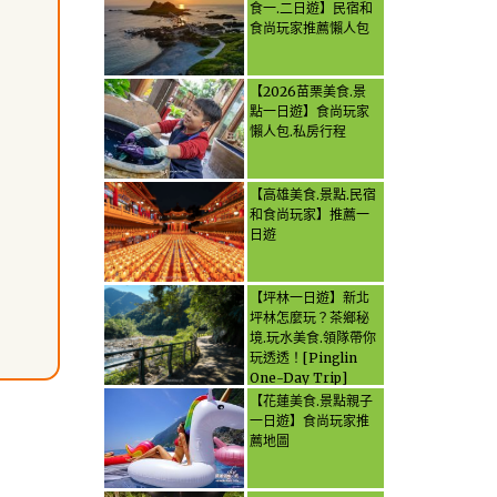
食一.二日遊】民宿和
食尚玩家推薦懶人包
【2026苗栗美食.景
點一日遊】食尚玩家
懶人包.私房行程
【高雄美食.景點.民宿
和食尚玩家】推薦一
日遊
【坪林一日遊】新北
坪林怎麼玩？茶鄉秘
境.玩水美食.領隊帶你
玩透透！[Pinglin
One-Day Trip]
How to explore
【花蓮美食.景點親子
Pinglin, New
一日遊】食尚玩家推
Taipei? Tea Village
薦地圖
Secrets, Water
Activities & Food,