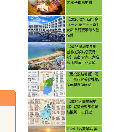
家.親子推薦地圖
【2026淡水.石門.金
山.三芝.萬里一日遊】
景點.食尚玩家懶人包
推薦
【2026澎湖美食地
圖.旅遊景點必玩行
程】民宿.食尚玩家推
薦.國際海上花火節
【南投景點地圖】兩
天一夜行程美食推薦.
民宿和食尚玩家
【2026宜蘭景點地
圖】宜蘭最夯旅遊景
點推薦一.二日遊
2026【台東景點.美