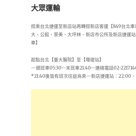
大眾運輸
搭乘台北捷運至新店站再轉搭新店客運【849台北
大、公館、景美、大坪林、新店市公所及新店捷運站等)
車】
起點台北【臺大醫院】至【堰堤站】
—頭班車05:30—末班車21:40—連絡電話02-221714
*21:40後皆有班次往返烏來—新店捷運站：22:00、22: