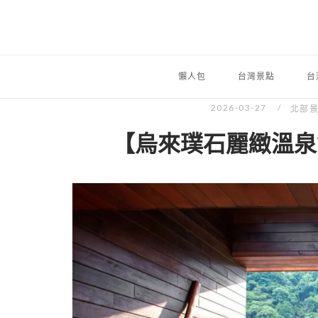
懶人包
台灣景點
台
2026-03-27
北部
【烏來璞石麗緻溫泉