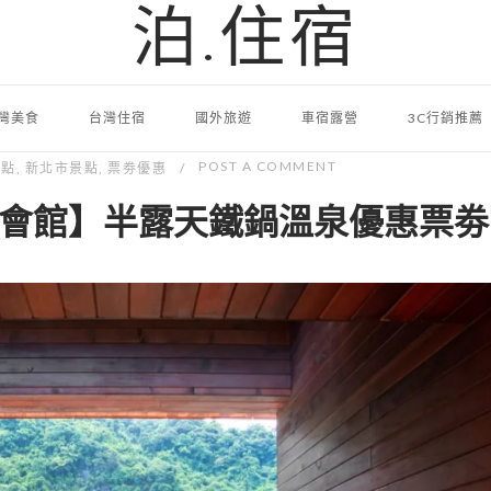
泊.住宿
灣美食
台灣住宿
國外旅遊
車宿露營
3C行銷推薦
POST A COMMENT
景點
,
新北市景點
,
票劵優惠
會館】半露天鐵鍋溫泉優惠票劵