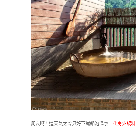
朋友啊！這天氣太冷只好下鐵鍋泡溫泉，
化身火鍋料