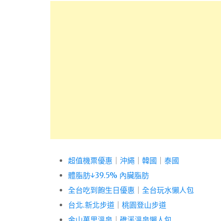
超值機票優惠
｜
沖繩
｜
韓國
｜
泰國
體脂肪↓39.5% 內臟脂肪
全台吃到飽生日優惠
｜
全台玩水懶人包
台北.新北步道
｜
桃園登山步道
金山萬里溫泉
｜
礁溪溫泉懶人包