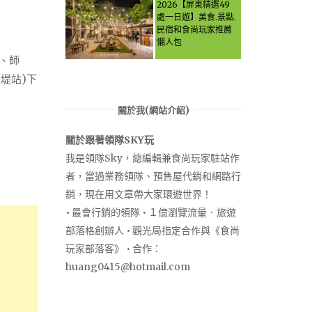
Let the guide take
2026【屏東精選49
you through it all!
處一日遊】美食.景點.
民宿和食尚玩家推薦
懶人包
、師
堤站)下
關於我(網站介紹)
關於跟著領隊SKY玩
我是領隊Sky，總編輯兼食尚玩家駐站作
者，當過業務領隊、預售屋代銷和網路行
銷，現在用文章帶大家環遊世界！
• 最會行銷的領隊 • １億瀏覽流量．旅遊
部落格創辦人 • 觀光局指定合作與《食尚
玩家部落客》 • 合作：
huang0415@hotmail.com