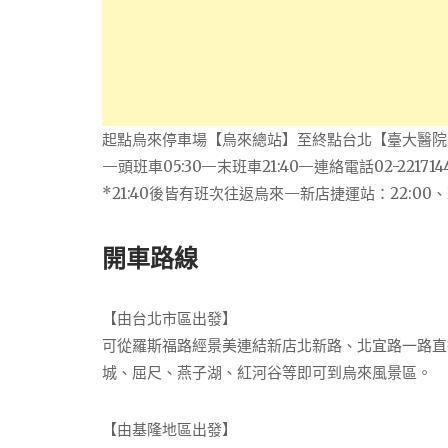
起點烏來停車場【烏來總站】至終點台北【臺大醫院
—頭班車05:30—末班車21:40—連絡電話02-221714
*21:40後皆有班次往返烏來—新店捷運站：22:00、22:
開車路線
【由台北市區出發】
可從羅斯福路經景美連結新店北新路、北宜路一路直
城、屈尺、燕子湖、紅河谷等即可到烏來風景區。
【由基隆地區出發】