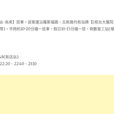
車站-烏來】班車。該客運沿羅斯福路、北新路均有站牌【(經台大醫院
。平時約10-20分鐘一班車，假日10-15分鐘一班，倒數第三站(堰
48(新店站)
20、22:40、23:10