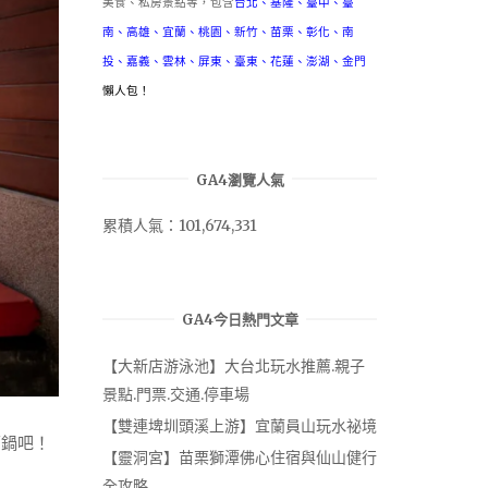
美食、私房景點等，包含
台北
、
基隆
、
臺中
、
臺
南
、
高雄
、
宜蘭
、
桃園
、
新竹
、
苗栗
、
彰化
、
南
投
、
嘉義
、
雲林
、
屏東
、
臺東
、
花蓮
、
澎湖
、
金門
懶人包！
GA4瀏覽人氣
累積人氣：101,674,331
GA4今日熱門文章
【大新店游泳池】大台北玩水推薦.親子
景點.門票.交通.停車場
【雙連埤圳頭溪上游】宜蘭員山玩水祕境
下鍋吧！
【靈洞宮】苗栗獅潭佛心住宿與仙山健行
全攻略