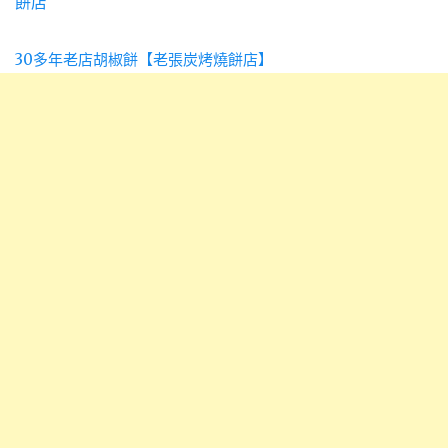
30多年老店胡椒餅【老張炭烤燒餅店】