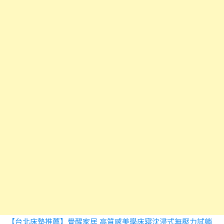
【台北床墊推薦】覺醒家居 高質感美學床寢沈浸式無壓力試躺