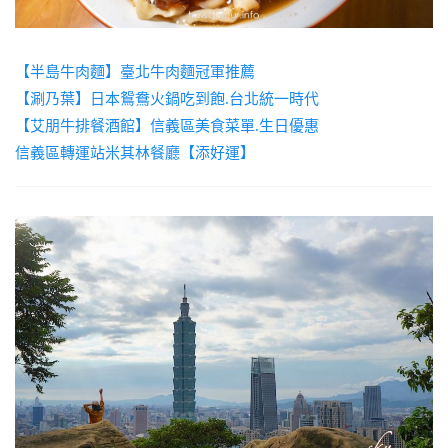
【半島牛肉麵】臺北牛肉麵冠軍推薦
【涮乃葉】日本鴛鴦火鍋吃到飽.台北統一時代
【艾朋牛排餐酒館】信義區美食菜單.生日優惠
信義區轉運站米其林餐廳【添好運】