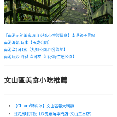
【南港示範茶廠環山步道.茶葉製造廠】南港親子景點
南港滑軌.玩水【玉成公園】
南港溜(滑)索【九如公園.四分綠地】
南港玩沙.野餐.溜滑梯【山水綠生態公園】
文山區美食小吃推薦
【Chaup!轉角冰】文山區義大利麵
日式風味丼飯【焱鬼鍋燒專門店-文山三番店】