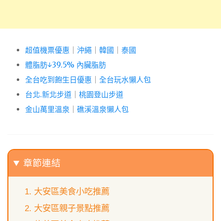
超值機票優惠
｜
沖繩
｜
韓國
｜
泰國
體脂肪↓39.5% 內臟脂肪
全台吃到飽生日優惠
｜
全台玩水懶人包
台北.新北步道
｜
桃園登山步道
金山萬里溫泉
｜
礁溪溫泉懶人包
章節連結
大安區美食小吃推薦
大安區親子景點推薦