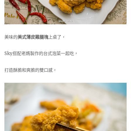
美味的
美式薄皮雞腿塊
上桌了，
Sky搭配老媽製作的台式泡菜一起吃，
打造酥脆和爽脆的雙口感，