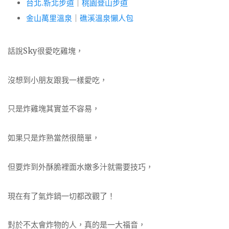
台北.新北步道
｜
桃園登山步道
金山萬里溫泉
｜
礁溪溫泉懶人包
話說Sky很愛吃雞塊，
沒想到小朋友跟我一樣愛吃，
只是炸雞塊其實並不容易，
如果只是炸熟當然很簡單，
但要炸到外酥脆裡面水嫩多汁就需要技巧，
現在有了氣炸鍋一切都改觀了！
對於不太會炸物的人，真的是一大福音，