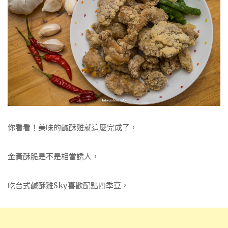
你看看！美味的鹹酥雞就這麼完成了，
金黃酥脆是不是相當誘人，
吃台式鹹酥雞Sky喜歡配點四季豆，