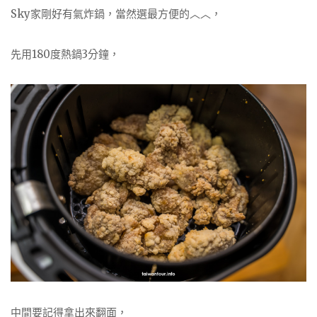
Sky家剛好有氣炸鍋，當然選最方便的︿︿，
先用180度熱鍋3分鐘，
中間要記得拿出來翻面，