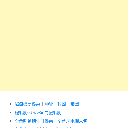
超值機票優惠
｜
沖繩
｜
韓國
｜
泰國
體脂肪↓39.5% 內臟脂肪
全台吃到飽生日優惠
｜
全台玩水懶人包