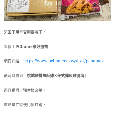
這回不用辛苦到嘉義了，
直接上
PChome家好選物
，
網頁連結：
https://www.pchomeec.tw/sites/pchomex
就可以買到【
桃城雞排鹽酥雞X美式薄皮雞腿塊
】，
而且還附上獨家椒麻醬，
重點是在家使用氣炸鍋，