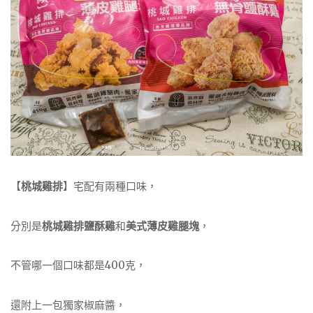
【
桃城雞排
】宅配有兩種口味，
分別是
桃城雞排鹽酥雞
和
美式薄皮雞腿塊
，
不管哪一個口味都是400克，
還附上一包獨家椒麻醬，