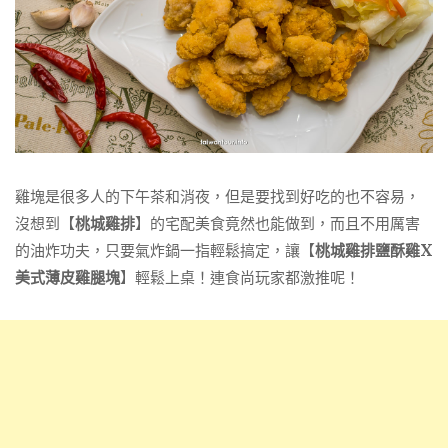
雞塊是很多人的下午茶和消夜，但是要找到好吃的也不容易，
沒想到【
桃城雞排
】的宅配美食竟然也能做到，而且不用厲害
的油炸功夫，只要氣炸鍋一指輕鬆搞定，讓【
桃城雞排鹽酥雞X
美式薄皮雞腿塊
】輕鬆上桌！連食尚玩家都激推呢！