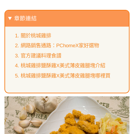
章節連結
關於桃城雞排
網路銷售通路：PChomeX家好選物
官方建議料理食譜
桃城雞排鹽酥雞X美式薄皮雞腿塊介紹
桃城雞排鹽酥雞X美式薄皮雞腿塊哪裡買