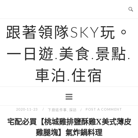
Skip
to
content
跟著領隊SKY玩。
一日遊.美食.景點.
車泊.住宿
2020-11-23
POST A COMMENT
下廚這件事
,
採訪
宅配必買【桃城雞排鹽酥雞X美式薄皮
雞腿塊】氣炸鍋料理