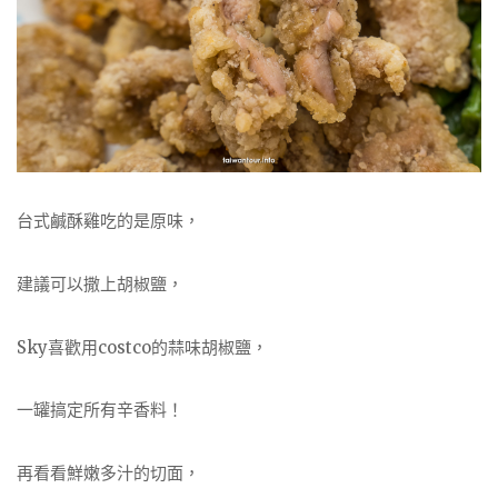
台式鹹酥雞吃的是原味，
建議可以撒上胡椒鹽，
Sky喜歡用costco的蒜味胡椒鹽，
一罐搞定所有辛香料！
再看看鮮嫩多汁的切面，