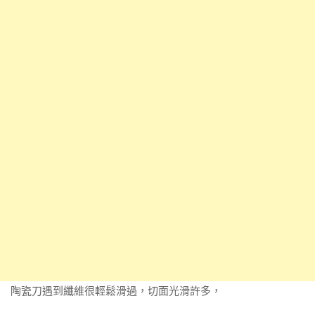
陶瓷刀遇到纖維很輕鬆滑過，切面光滑許多，