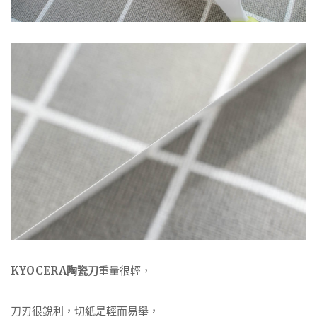
KYOCERA陶瓷刀
重量很輕，
刀刃很銳利，切紙是輕而易舉，