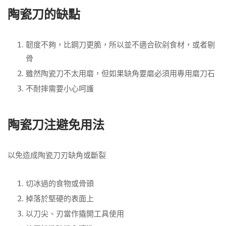
陶瓷刀的缺點
韌度不夠，比鋼刀更脆，所以並不適合砍剁食材，或者剔
骨
雖然陶瓷刀不太用磨，但如果缺角要磨必須用專用磨刀石
不耐摔需要小心呵護
陶瓷刀注避免用法
以免造成陶瓷刀刃缺角或斷裂
切冰過的食物或骨頭
掉落於堅硬的表面上
以刀尖、刃當作撬開工具使用