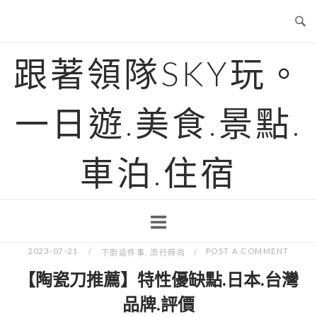
Skip
to
content
跟著領隊SKY玩。
一日遊.美食.景點.
車泊.住宿
2023-07-21
POST A COMMENT
下廚這件事
,
流行時尚
【陶瓷刀推薦】特性優缺點.日本.台灣
品牌.評價