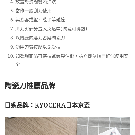
放置於洗碗機內清洗
當作一般刮刀使用
與瓷器或盤、碟子等碰撞
將刀刃部分置入火焰中(陶瓷可導熱)
以傳統的磨刀器磨陶瓷刀
勿用刀背按壓以免受損
如發現商品有磨損或破裂情形，請立即汰換已確保使用安
全
陶瓷刀推薦品牌
日系品牌：KYOCERA
日本京瓷