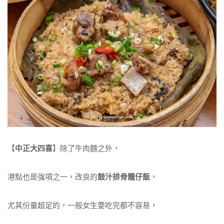
【
中正大四喜
】除了牛肉麵之外，
港點也是強項之一，改良的
鼓汁排骨籠仔飯
，
尤其份量超足的，一般女生要吃完都不容易，