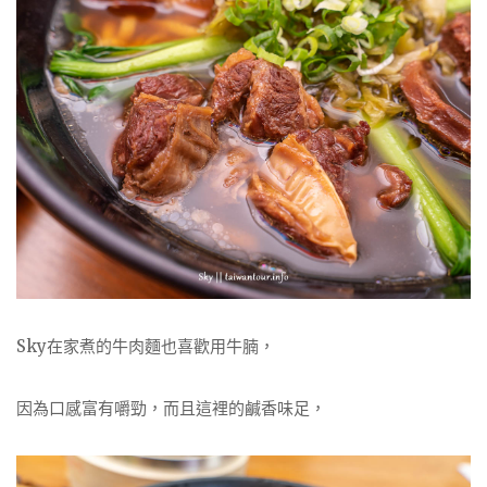
Sky在家煮的牛肉麵也喜歡用牛腩，
因為口感富有嚼勁，而且這裡的鹹香味足，