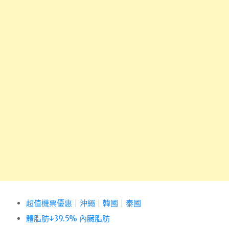
超值機票優惠
｜
沖繩
｜
韓國
｜
泰國
體脂肪↓39.5% 內臟脂肪