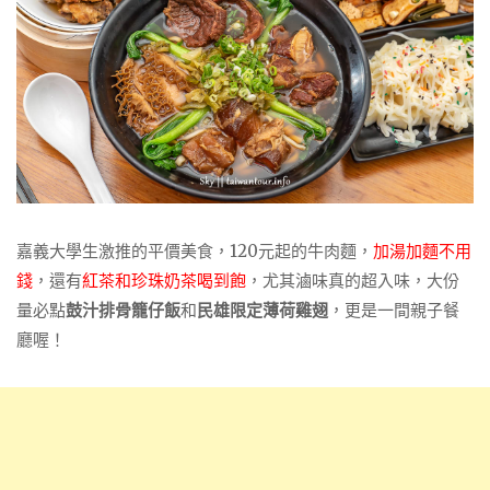
嘉義大學生激推的平價美食，120元起的牛肉麵，
加湯加麵不用
錢
，還有
紅茶和珍珠奶茶喝到飽
，尤其滷味真的超入味，大份
量必點
鼓汁排骨籠仔飯
和
民雄限定薄荷雞翅
，更是一間親子餐
廳喔！