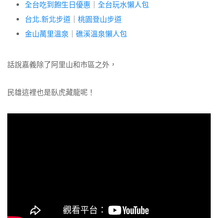
全台吃到飽生日優惠
｜
全台玩水懶人包
台北.新北步道
｜
桃園登山步道
金山萬里溫泉
｜
礁溪溫泉懶人包
話說嘉義除了阿里山和市區之外，
民雄這裡也是臥虎藏龍呢！