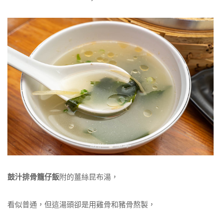
鼓汁排骨籠仔飯
附的薑絲昆布湯，
看似普通，但這湯頭卻是用雞骨和豬骨熬製，