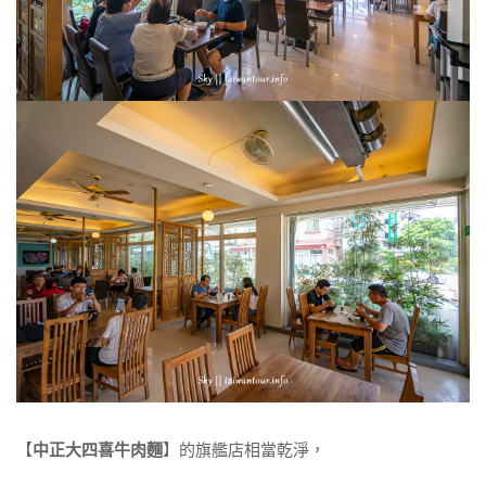
【
中正大四喜牛肉麵
】的旗艦店相當乾淨，