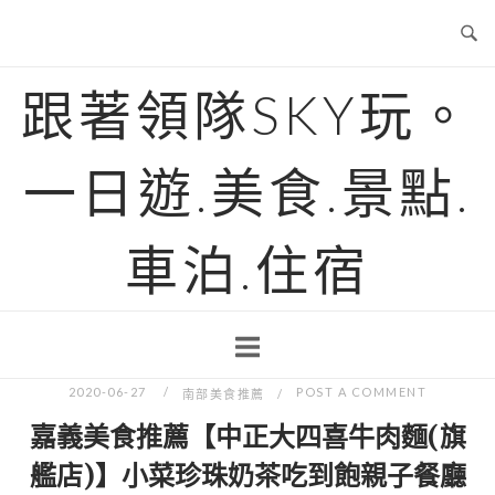
Skip
to
content
跟著領隊SKY玩。
一日遊.美食.景點.
車泊.住宿
2020-06-27
POST A COMMENT
南部美食推薦
嘉義美食推薦【中正大四喜牛肉麵(旗
艦店)】小菜珍珠奶茶吃到飽親子餐廳