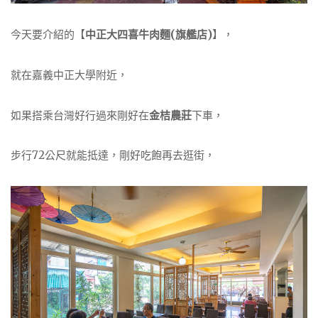
今天要介紹的【
中正大四喜牛肉麵(旗艦店)
】，
就在嘉義中正大學附近，
如果搭乘台灣好行過來剛好在
金桔農莊
下車，
步行72公尺就能抵達，剛好吃飽再去逛街，