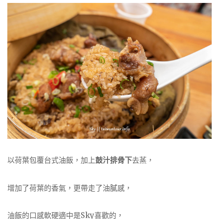
以荷葉包覆台式油飯，加上
鼓汁排骨下
去蒸，
增加了荷葉的香氣，更帶走了油膩感，
油飯的口感軟硬適中是Sky喜歡的，