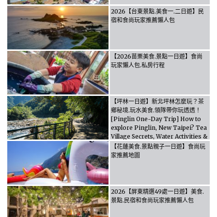
2026【台東景點.美食一.二日遊】民
宿和食尚玩家推薦懶人包
【2026苗栗美食.景點一日遊】食尚
玩家懶人包.私房行程
【坪林一日遊】新北坪林怎麼玩？茶
鄉秘境.玩水美食.領隊帶你玩透透！
[Pinglin One-Day Trip] How to
explore Pinglin, New Taipei? Tea
Village Secrets, Water Activities &
Food, Let the guide take you
【花蓮美食.景點親子一日遊】食尚玩
through it all!
家推薦地圖
2026【屏東精選49處一日遊】美食.
景點.民宿和食尚玩家推薦懶人包