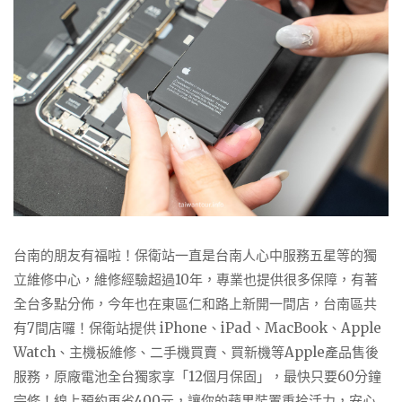
台南的朋友有福啦！保衛站一直是台南人心中服務五星等的獨
立維修中心，維修經驗超過10年，專業也提供很多保障，有
著
全台多點分佈，今年也在東區仁和路上新開一間店，台南區共
有7間店囉！保衛站
提
供 iPhone、iPad、MacBook、Apple
Watch、主機板維修、二手機買賣、買新機
等Apple
產品售後
服務，原廠電池全台獨家享「12個月保固」，最快只要60分鐘
完修！線上預約再省400元，讓你的蘋果裝置重拾活力，安心