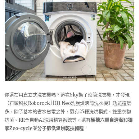
你還在用直立式洗衣機嗎？這次Sky換了滾筒洗衣機，才發現
【石頭科技Roborock||H1 Neo洗脫烘滾筒洗衣機】功能這麼
多，除了基本的省水省電之外，還有25種洗烘模式、雙重衣物
抗菌、RR全自動AI洗烘精算系統等，還有
桶槽六重自清潔
和
獨
家Zeo-cycle®分子篩低溫烘乾技術
喔！