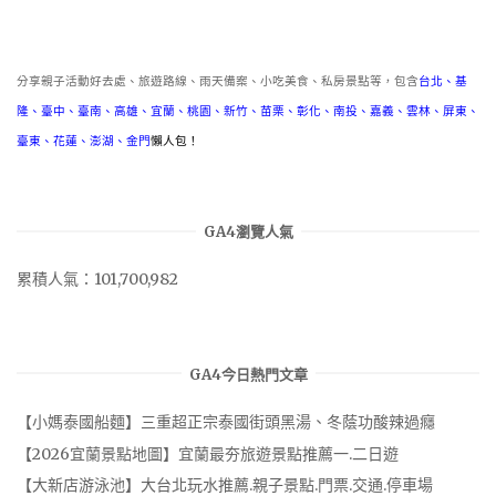
類
分享親子活動好去處、旅遊路線、雨天備案、小吃美食、私房景點等，包含
台北
、
基
隆
、
臺中
、
臺南
、
高雄
、
宜蘭
、
桃園
、
新竹
、
苗栗
、
彰化
、
南投
、
嘉義
、
雲林
、
屏東
、
臺東
、
花蓮
、
澎湖
、
金門
懶人包！
GA4瀏覽人氣
累積人氣：101,700,982
GA4今日熱門文章
【小媽泰國船麵】三重超正宗泰國街頭黑湯、冬蔭功酸辣過癮
【2026宜蘭景點地圖】宜蘭最夯旅遊景點推薦一.二日遊
【大新店游泳池】大台北玩水推薦.親子景點.門票.交通.停車場