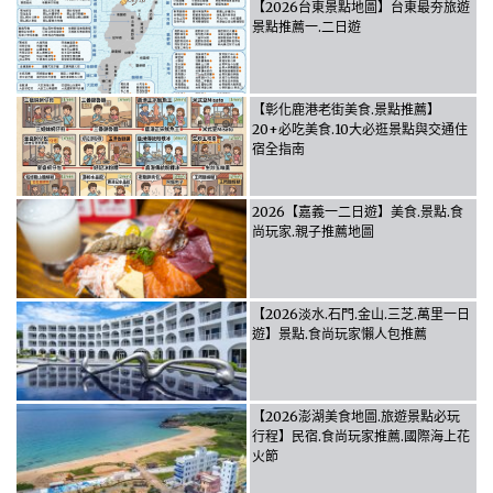
【2026台東景點地圖】台東最夯旅遊
景點推薦一.二日遊
【彰化鹿港老街美食.景點推薦】
20+必吃美食.10大必逛景點與交通住
宿全指南
2026【嘉義一二日遊】美食.景點.食
尚玩家.親子推薦地圖
【2026淡水.石門.金山.三芝.萬里一日
遊】景點.食尚玩家懶人包推薦
【2026澎湖美食地圖.旅遊景點必玩
行程】民宿.食尚玩家推薦.國際海上花
火節