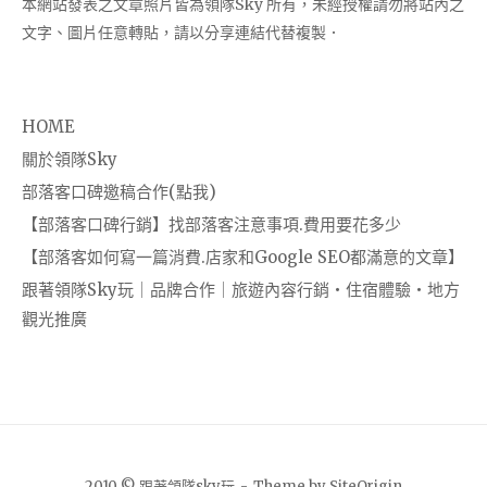
本網站發表之文章照片皆為領隊Sky 所有，未經授權請勿將站內之
文字、圖片任意轉貼，請以分享連結代替複製．
HOME
關於領隊Sky
部落客口碑邀稿合作(點我)
【部落客口碑行銷】找部落客注意事項.費用要花多少
【部落客如何寫一篇消費.店家和Google SEO都滿意的文章】
跟著領隊Sky玩｜品牌合作｜旅遊內容行銷・住宿體驗・地方
觀光推廣
2010 © 跟著領隊sky玩
Theme by
SiteOrigin