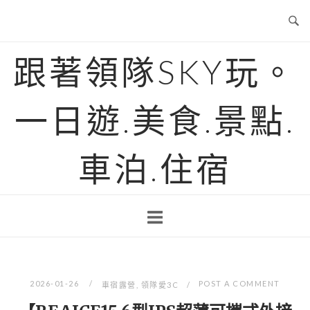
Skip
to
content
跟著領隊SKY玩。
一日遊.美食.景點.
車泊.住宿
2026-01-26
POST A COMMENT
車宿露營
,
領隊愛3C