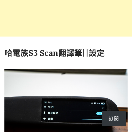
哈電族S3 Scan翻譯筆||設定
訂閱