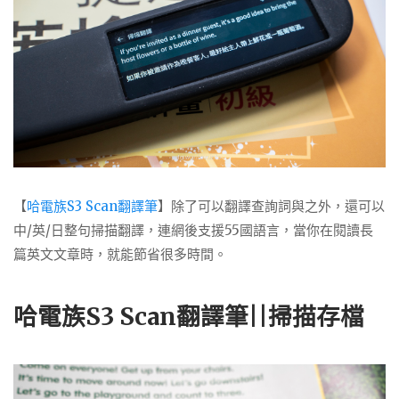
【
哈電族S3 Scan翻譯筆
】除了可以翻譯查詢詞與之外，還可以
中/英/日整句掃描翻譯，連網後支援55國語言
，當你在閱讀長
篇英文文章時，就能節省很多時間。
哈電族S3 Scan翻譯筆||掃描存檔