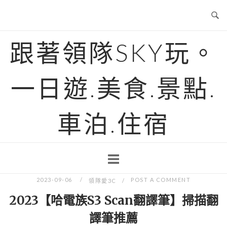
Skip
to
content
跟著領隊SKY玩。
一日遊.美食.景點.
車泊.住宿
2023-09-06
POST A COMMENT
領隊愛3C
2023【哈電族S3 Scan翻譯筆】掃描翻
譯筆推薦