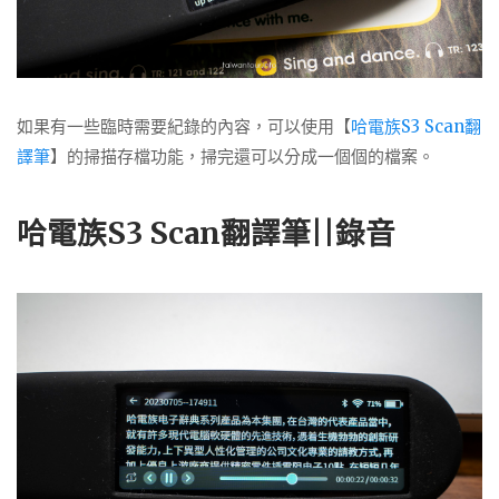
如果有一些臨時需要紀錄的內容，可以使用【
哈電族S3 Scan翻
譯筆
】的掃描存檔功能，掃完還可以分成一個個的檔案
。
哈電族S3 Scan翻譯筆||錄音