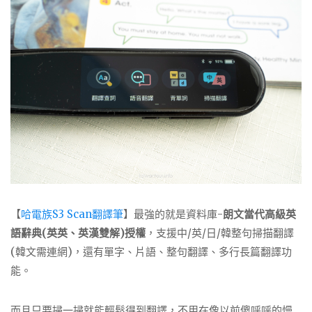
【
哈電族S3 Scan翻譯筆
】最強的就是資料庫-
朗文當代高級英
語辭典
(
英英、英漢雙解
)
授權
，支援
中
/
英
/
日
/
韓整句掃描翻譯
(韓文需連網)，還有單字、片語、整句翻譯、多行長篇翻譯功
能。
而且只要掃一掃就能輕鬆得到翻譯，不用在像以前傻呼呼的慢