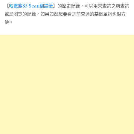
【
哈電族S3 Scan翻譯筆
】的歷史紀錄，可以用來查詢之前查詢
或是瀏覽的紀錄，如果如然想要看之前查過的某個單詞也很方
便
。