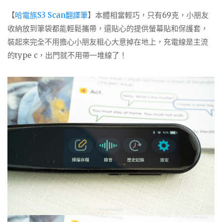
【
哈電族S3 Scan翻譯筆
】本體相當輕巧，只有69克，小朋友
收納放到筆袋都能輕鬆攜帶，還貼心的提供螢幕貼和保護套，
裝起來完全不用擔心小朋友粗心大意掉在地上，充電線是主流
的type c，出門就不用帶一堆線了！