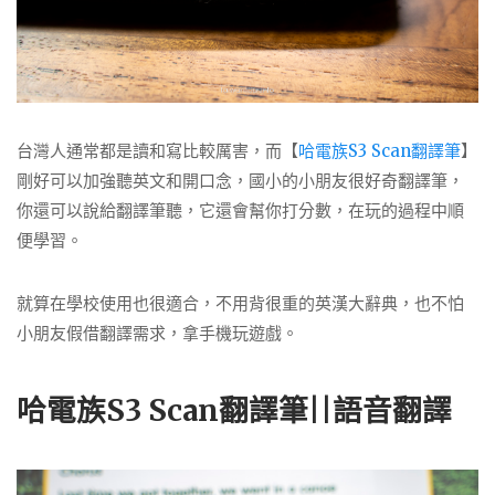
台灣人通常都是讀和寫比較厲害，而【
哈電族S3 Scan翻譯筆
】
剛好可以加強聽英文和開口念，國小的小朋友很好奇翻譯筆，
你還可以說給翻譯筆聽，它還會幫你打分數，在玩的過程中順
便學習。
就算在學校使用也很適合，不用背很重的英漢大辭典，也不怕
小朋友假借翻譯需求，拿手機玩遊戲。
哈電族S3 Scan翻譯筆||語音翻譯