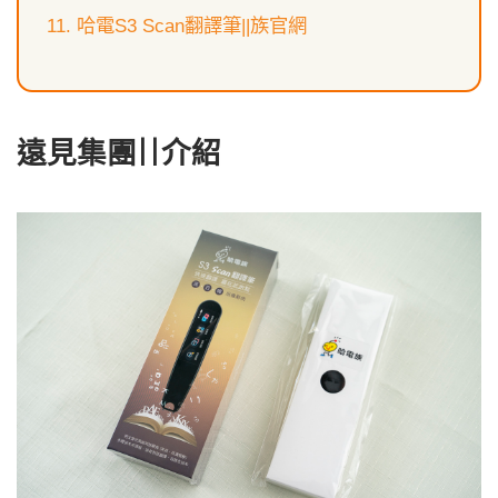
哈電S3 Scan翻譯筆||族官網
遠見集團||介紹