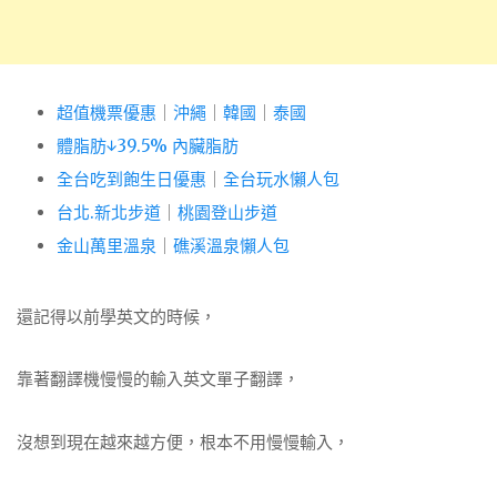
超值機票優惠
｜
沖繩
｜
韓國
｜
泰國
體脂肪↓39.5% 內臟脂肪
全台吃到飽生日優惠
｜
全台玩水懶人包
台北.新北步道
｜
桃園登山步道
金山萬里溫泉
｜
礁溪溫泉懶人包
還記得以前學英文的時候，
靠著翻譯機慢慢的輸入英文單子翻譯，
沒想到現在越來越方便，根本不用慢慢輸入，