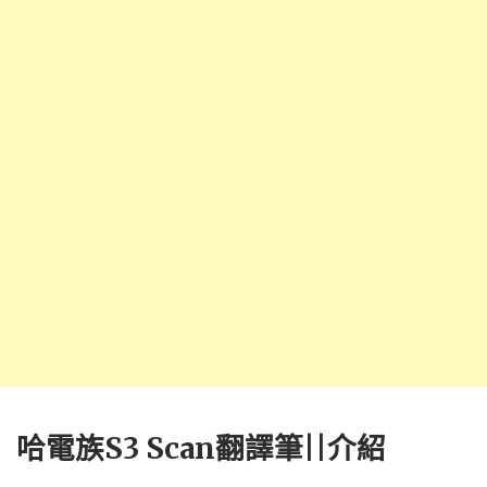
哈電族S3 Scan翻譯筆||介紹