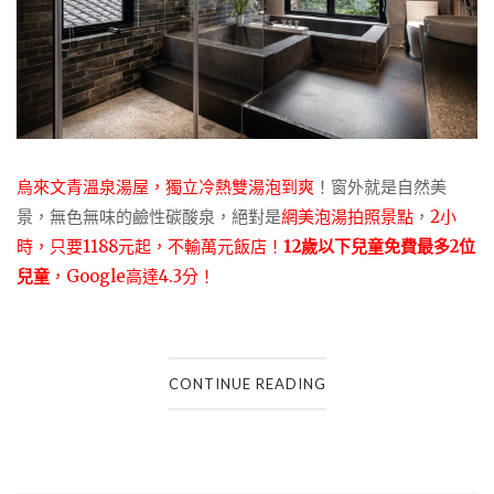
烏來文青溫泉湯屋，獨立冷熱雙湯泡到爽
！窗外就是自然美
景，無色無味的鹼性碳酸泉，絕對是
網美泡湯拍照景點
，
2小
時，只要1188元起，不輸萬元飯店！
12歲以下兒童免費最多2位
兒童
，Google高達4.3分！
CONTINUE READING