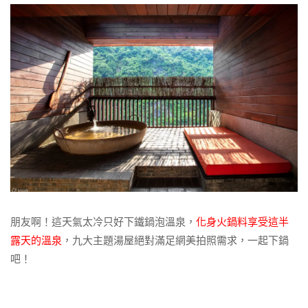
朋友啊！這天氣太冷只好下鐵鍋泡溫泉，
化身火鍋料享受這半
露天的溫泉
，九大主題湯屋絕對滿足網美拍照需求，一起下鍋
吧！