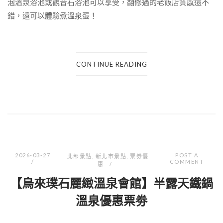
泡溫泉浴池或觀音石浴池可以享受，翻修過的老飯店質感還不
錯，還可以體驗煮溫泉蛋！
CONTINUE READING
2026-03-27
POST A
北部景點
,
新北市景點
,
票劵優
COMMENT
惠
【烏來璞石麗緻溫泉會館】半露天鐵鍋
溫泉優惠票劵