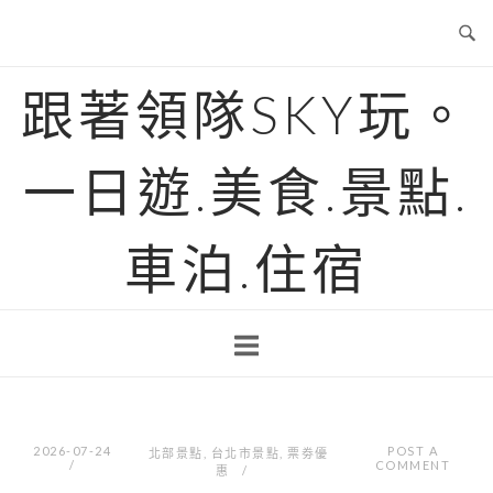
Skip
to
content
跟著領隊SKY玩。
一日遊.美食.景點.
車泊.住宿
2026-07-24
POST A
北部景點
,
台北市景點
,
票劵優
COMMENT
惠