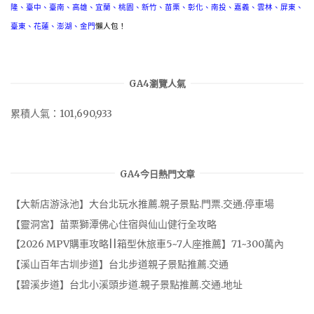
隆
、
臺中
、
臺南
、
高雄
、
宜蘭
、
桃園
、
新竹
、
苗栗
、
彰化
、
南投
、
嘉義
、
雲林
、
屏東
、
臺東
、
花蓮
、
澎湖
、
金門
懶人包！
GA4瀏覽人氣
累積人氣：101,690,933
GA4今日熱門文章
【大新店游泳池】大台北玩水推薦.親子景點.門票.交通.停車場
【靈洞宮】苗栗獅潭佛心住宿與仙山健行全攻略
【2026 MPV購車攻略||箱型休旅車5~7人座推薦】71~300萬內
【溪山百年古圳步道】台北步道親子景點推薦.交通
【碧溪步道】台北小溪頭步道.親子景點推薦.交通.地址