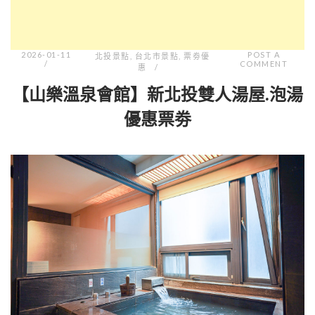
2026-01-11
POST A
北投景點
,
台北市景點
,
票劵優
COMMENT
惠
【山樂溫泉會館】新北投雙人湯屋.泡湯
優惠票劵