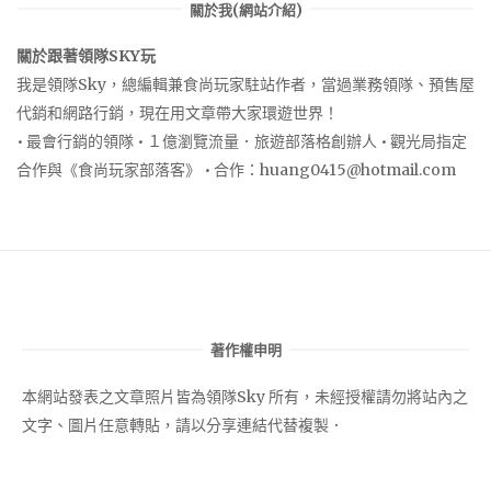
關於我(網站介紹)
關於跟著領隊SKY玩
我是領隊Sky，總編輯兼食尚玩家駐站作者，當過業務領隊、預售屋
代銷和網路行銷，現在用文章帶大家環遊世界！
• 最會行銷的領隊 • １億瀏覽流量．旅遊部落格創辦人 • 觀光局指定
合作與《食尚玩家部落客》 • 合作：
huang0415@hotmail.com
著作權申明
本網站發表之文章照片皆為領隊Sky 所有，未經授權請勿將站內之
文字、圖片任意轉貼，請以分享連結代替複製．