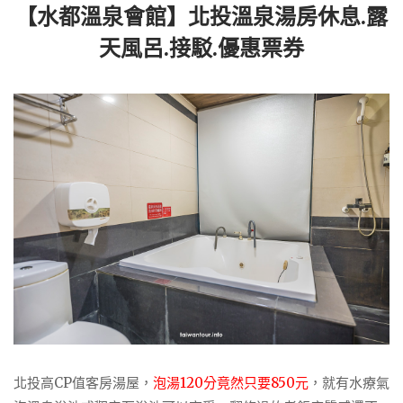
【水都溫泉會館】北投溫泉湯房休息.露
天風呂.接駁.優惠票券
北投高CP值客房湯屋，
泡湯120分竟然只要850元
，就有水療氣