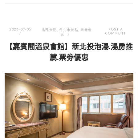
2026-03-05
POST A
北部景點
,
台北市景點
,
票劵優
COMMENT
惠
【嘉賓閣溫泉會館】新北投泡湯.湯房推
薦.票劵優惠