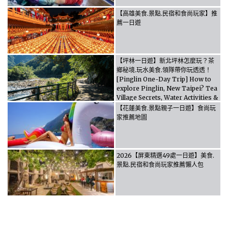
【高雄美食.景點.民宿和食尚玩家】推
薦一日遊
【坪林一日遊】新北坪林怎麼玩？茶
鄉秘境.玩水美食.領隊帶你玩透透！
[Pinglin One-Day Trip] How to
explore Pinglin, New Taipei? Tea
Village Secrets, Water Activities &
Food, Let the guide take you
【花蓮美食.景點親子一日遊】食尚玩
through it all!
家推薦地圖
2026【屏東精選49處一日遊】美食.
景點.民宿和食尚玩家推薦懶人包