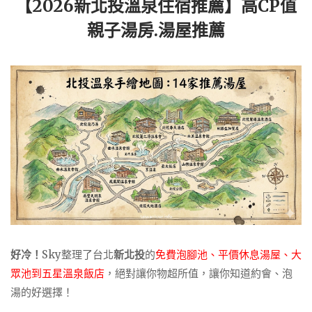
【2026新北投溫泉住宿推薦】高CP值
親子湯房.湯屋推薦
好冷！
Sky整理了台北
新北投
的
免費泡腳池、
平價休息湯屋、大
眾池到五星溫泉飯店
，絕對讓你物超所值，讓你知道約會、泡
湯的好選擇！