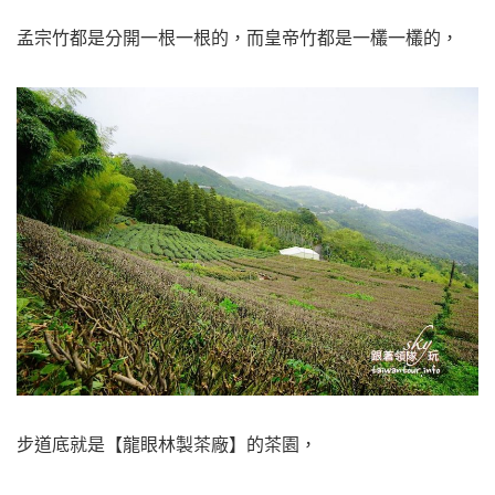
孟宗竹都是分開一根一根的，而皇帝竹都是一欉一欉的，
步道底就是【龍眼林製茶廠】的茶園，