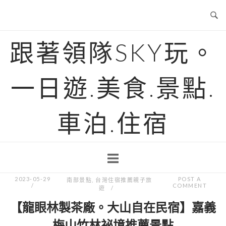
Skip
to
content
跟著領隊SKY玩。
一日遊.美食.景點.
車泊.住宿
2023-05-29
POST A
南部景點
,
台灣住宿推薦親子旅
COMMENT
遊
【龍眼林製茶廠。大山自在民宿】嘉義
梅山竹林祕境推薦景點