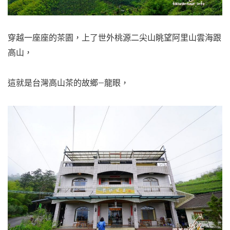
穿越一座座的茶園，上了世外桃源二尖山眺望阿里山雲海跟
高山，
這就是台灣高山茶的故鄉–龍眼，