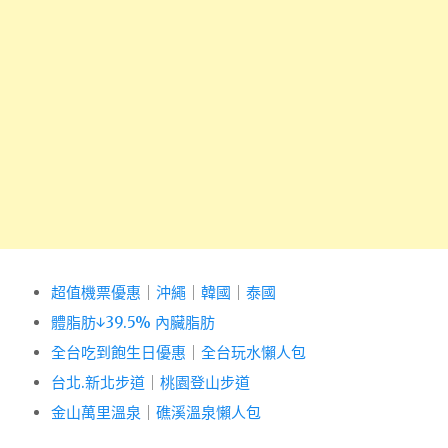
超值機票優惠
｜
沖繩
｜
韓國
｜
泰國
體脂肪↓39.5% 內臟脂肪
全台吃到飽生日優惠
｜
全台玩水懶人包
台北.新北步道
｜
桃園登山步道
金山萬里溫泉
｜
礁溪溫泉懶人包