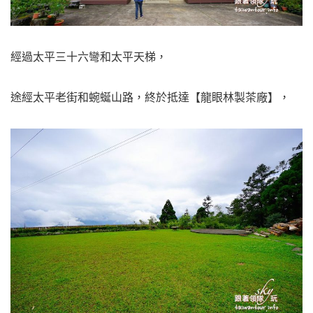
經過太平三十六彎和太平天梯，
途經太平老街和蜿蜒山路，終於抵達【龍眼林製茶廠】，