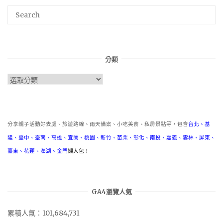
分類
分
類
分享親子活動好去處、旅遊路線、雨天備案、小吃美食、私房景點等，包含
台北
、
基
隆
、
臺中
、
臺南
、
高雄
、
宜蘭
、
桃園
、
新竹
、
苗栗
、
彰化
、
南投
、
嘉義
、
雲林
、
屏東
、
臺東
、
花蓮
、
澎湖
、
金門
懶人包！
GA4瀏覽人氣
累積人氣：101,684,731