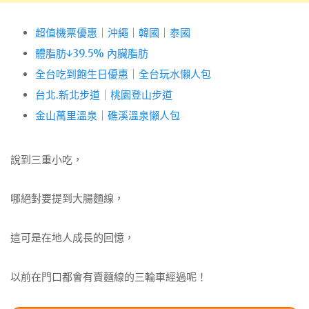
超值機票優惠
｜
沖繩
｜
韓國
｜
泰國
體脂肪↓39.5% 內臟脂肪
全台吃到飽生日優惠
｜
全台玩水懶人包
台北.新北步道
｜
桃園登山步道
金山萬里溫泉
｜
礁溪溫泉懶人包
說到三重小吃，
哪絕對要提到大腸麵線，
這可是在地人成長的回憶，
以前在門口都會有賣麵線的三輪車經過呢！