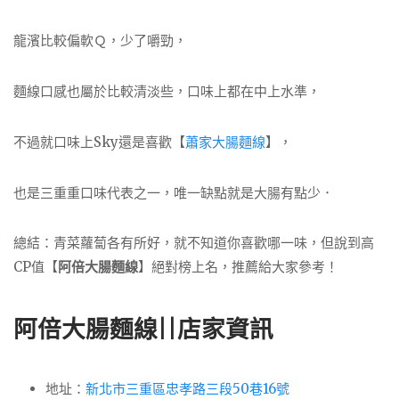
龍濱比較偏軟Ｑ，少了嚼勁，
麵線口感也屬於比較清淡些，口味上都在中上水準，
不過就口味上Sky還是喜歡【
蕭家大腸麵線
】，
也是三重重口味代表之一，唯一缺點就是大腸有點少．
總結：青菜蘿蔔各有所好，就不知道你喜歡哪一味，但說到高
CP值【
阿倍大腸麵線
】絕對榜上名，推薦給大家參考！
阿倍大腸麵線||店家資訊
地址：
新北市三重區忠孝路三段50巷16號