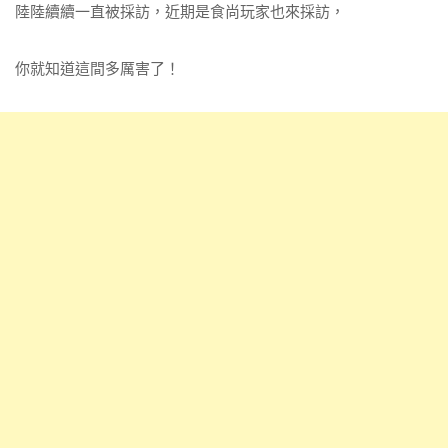
陸陸續續一直被採訪，近期是食尚玩家也來採訪，
你就知道這間多厲害了！