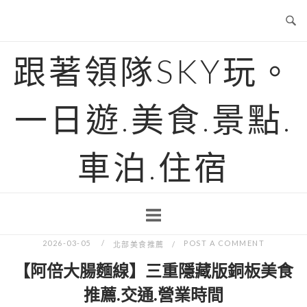
Skip
to
content
跟著領隊SKY玩。
一日遊.美食.景點.
車泊.住宿
2026-03-05
POST A COMMENT
北部美食推薦
【阿倍大腸麵線】三重隱藏版銅板美食
推薦.交通.營業時間