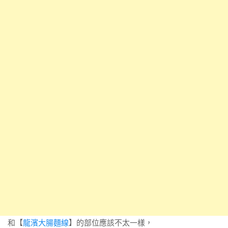
和【
龍濱大腸麵線
】的部位應該不太一樣，