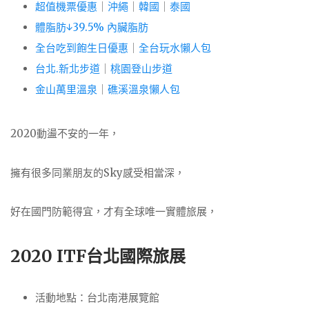
超值機票優惠
｜
沖繩
｜
韓國
｜
泰國
體脂肪↓39.5% 內臟脂肪
全台吃到飽生日優惠
｜
全台玩水懶人包
台北.新北步道
｜
桃園登山步道
金山萬里溫泉
｜
礁溪溫泉懶人包
2020動盪不安的一年，
擁有很多同業朋友的Sky感受相當深，
好在國門防範得宜，才有全球唯一實體旅展，
2020 ITF台北國際旅展
活動地點：台北南港展覽館