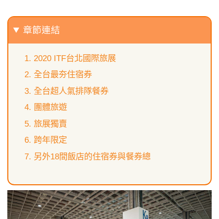
章節連結
2020 ITF台北國際旅展
全台最夯住宿券
全台超人氣排隊餐券
團體旅遊
旅展獨賣
跨年限定
另外18間飯店的住宿券與餐券總