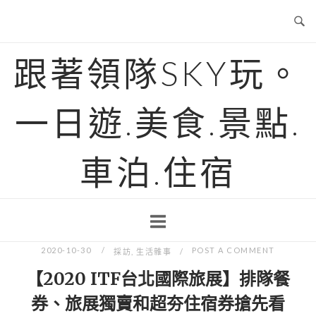
Skip
to
content
跟著領隊SKY玩。
一日遊.美食.景點.
車泊.住宿
2020-10-30
POST A COMMENT
採訪
,
生活雜事
【2020 ITF台北國際旅展】排隊餐
券、旅展獨賣和超夯住宿券搶先看