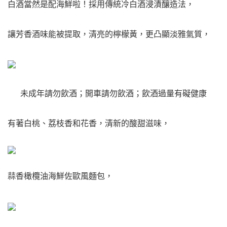
白酒當然是配海鮮啦！採用傳統冷白酒浸漬釀造法，
讓芳香酒味能被提取，清亮的檸檬黃，更凸顯淡雅氣質，
未成年請勿飲酒；開車請勿飲酒；飲酒過量有礙健康
有著白桃、荔枝香和花香，清新的酸甜滋味，
蒜香橄欖油海鮮佐歐風麵包，