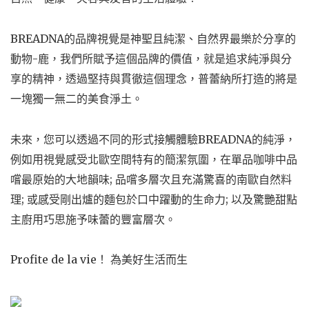
BREADNA的品牌視覺是神聖且純潔、自然界最樂於分享的
動物-鹿，我們所賦予這個品牌的價值，就是追求純淨與分
享的精神，透過堅持與貫徹這個理念，普蕾納所打造的將是
一塊獨一無二的美食淨土。
未來，您可以透過不同的形式接觸體驗BREADNA的純淨，
例如用視覺感受北歐空間特有的簡潔氛圍，在單品咖啡中品
嚐最原始的大地韻味; 品嚐多層次且充滿驚喜的南歐自然料
理; 或感受剛出爐的麵包於口中躍動的生命力; 以及驚艷甜點
主廚用巧思施予味蕾的豐富層次。
Profite de la vie！ 為美好生活而生