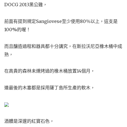
DOCG 2013黑公雞，
前面有提到規定Sangiovese至少使用80％以上，這支是
100%的喔！
而且釀造過程和器具都十分講究，在斯拉沃尼亞橡木桶中成
熟，
在高貴的森林未燻烤過的橡木桶放置14個月，
連最後的木塞都是採用薩丁島所生產的軟木，
酒體是深邃的紅寶石色，