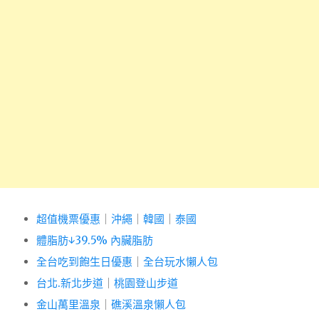
超值機票優惠
｜
沖繩
｜
韓國
｜
泰國
體脂肪↓39.5% 內臟脂肪
全台吃到飽生日優惠
｜
全台玩水懶人包
台北.新北步道
｜
桃園登山步道
金山萬里溫泉
｜
礁溪溫泉懶人包