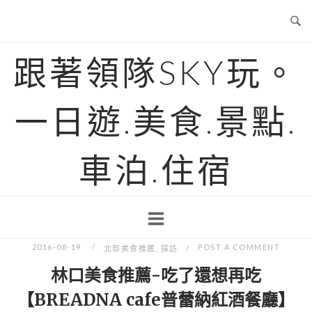
Skip
to
content
跟著領隊SKY玩。
一日遊.美食.景點.
車泊.住宿
2016-08-19
POST A COMMENT
北部美食推薦
,
採訪
林口美食推薦-吃了還想再吃
【BREADNA cafe普蕾納紅酒餐廳】