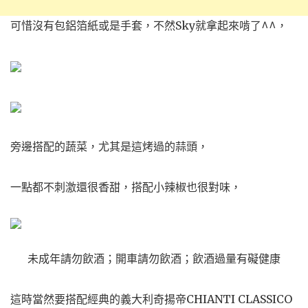
可惜沒有包鋁箔紙或是手套，不然Sky就拿起來啃了^^，
旁邊搭配的蔬菜，尤其是這烤過的蒜頭，
一點都不刺激還很香甜，搭配小辣椒也很對味，
未成年請勿飲酒；開車請勿飲酒；飲酒過量有礙健康
這時當然要搭配經典的義大利奇揚帝CHIANTI CLASSICO