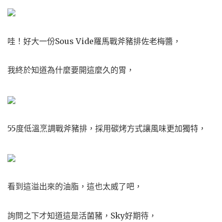
哇！好大一份Sous Vide羅馬戰斧豬排佐老梅醬，
我終於知道為什麼要開這麼久的胃，
55度低溫烹調戰斧豬排，採用碳烤方式讓風味更加獨特，
看到這溢出來的油脂，這也太威了吧，
詢問之下才知道這是活菌豬，Sky好期待，