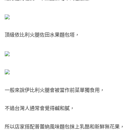
頂級依比利火腿佐田水果麵包塔，
一般來說伊比利火腿會被當作前菜單獨食用，
不過台灣人通常會覺得鹹和膩，
所以店家搭配普蕾納風味麵包抹上乳酪和新鮮無花果，