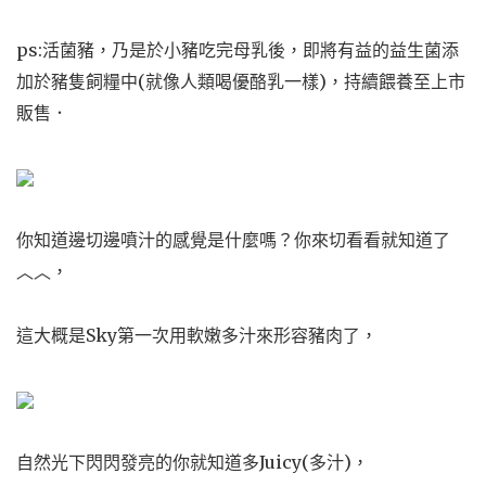
ps:活菌豬，乃是於小豬吃完母乳後，即將有益的益生菌添
加於豬隻飼糧中(就像人類喝優酪乳一樣)，持續餵養至上市
販售．
你知道邊切邊噴汁的感覺是什麼嗎？你來切看看就知道了
︿︿，
這大概是Sky第一次用軟嫩多汁來形容豬肉了，
自然光下閃閃發亮的你就知道多Juicy(多汁)，