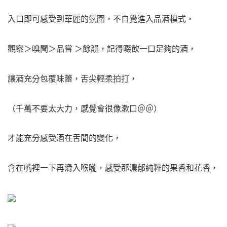
入口即可感受到華麗的氛圍，不自覺進入品酒模式，
觀察＞嗅聞＞品嘗 ＞餘韻，記得啜飲一口足夠的酒，
讓酒充分包覆味蕾，舌尖輕柔拍打，
（千萬不要太大力，感覺會很像漱口＠＠）
才能充分感受酒在舌間的變化，
含在嘴裡一下再滑入喉嚨，感受那濃郁純粹的果香和花香，