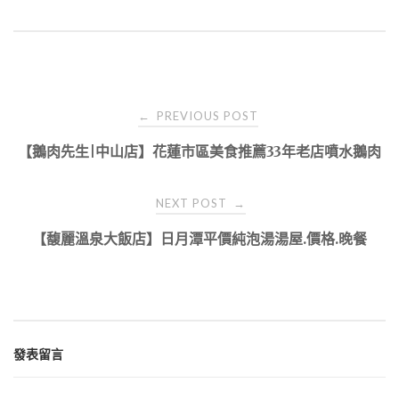
Post
PREVIOUS POST
←
navigation
【鵝肉先生|中山店】花蓮市區美食推薦33年老店噴水鵝肉
NEXT POST
→
【馥麗溫泉大飯店】日月潭平價純泡湯湯屋.價格.晚餐
發表留言