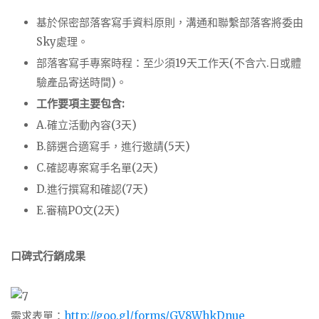
基於保密部落客寫手資料原則，溝通和聯繫部落客將委由
Sky處理。
部落客寫手專案時程：至少須19天工作天(不含六.日或體
驗產品寄送時間)。
工作要項主要包含:
A.確立活動內容(3天)
B.篩選合適寫手，進行邀請(5天)
C.確認專案寫手名單(2天)
D.進行撰寫和確認(7天)
E.審稿PO文(2天)
口碑式行銷成果
需求表單：
http://goo.gl/forms/GV8WhkDnue