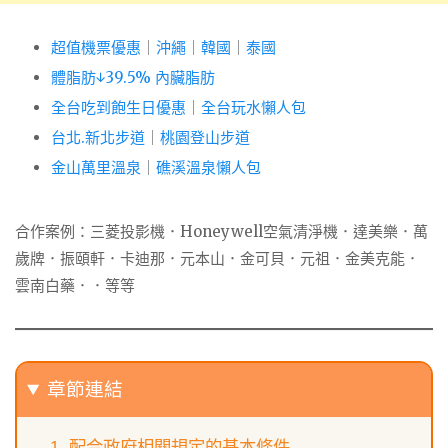
超值機票優惠
｜
沖繩
｜
韓國
｜
泰國
體脂肪↓39.5% 內臟脂肪
全台吃到飽生日優惠
｜
全台玩水懶人包
台北.新北步道
｜
桃園登山步道
金山萬里溫泉
｜
礁溪溫泉懶人包
合作案例：三菱投影機．Honeywell空氣清淨機．達美樂．萬
歲牌．振頤軒．卡迪那．元本山．金可貝．元祖．金美克能．
雲南白藥．．等等
章節連結
配合政府相關規定的基本條件