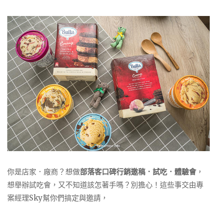
你是店家．廠商？想做
部落客口碑行銷邀稿．試吃．體驗會
，
想舉辦試吃會，又不知道該怎著手嗎？別擔心！這些事交由專
案經理Sky幫你們搞定與邀請，