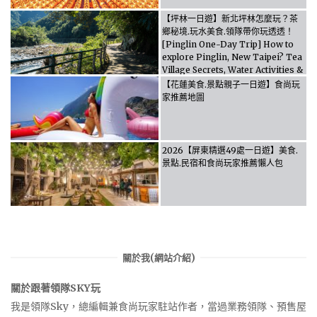
【坪林一日遊】新北坪林怎麼玩？茶
鄉秘境.玩水美食.領隊帶你玩透透！
[Pinglin One-Day Trip] How to
explore Pinglin, New Taipei? Tea
Village Secrets, Water Activities &
Food, Let the guide take you
【花蓮美食.景點親子一日遊】食尚玩
through it all!
家推薦地圖
2026【屏東精選49處一日遊】美食.
景點.民宿和食尚玩家推薦懶人包
關於我(網站介紹)
關於跟著領隊SKY玩
我是領隊Sky，總編輯兼食尚玩家駐站作者，當過業務領隊、預售屋