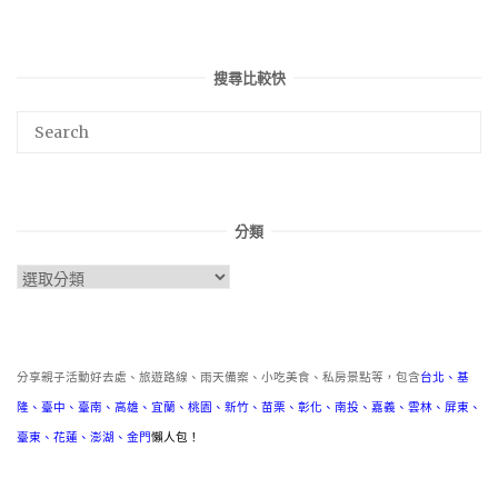
搜尋比較快
分類
分
類
分享親子活動好去處、旅遊路線、雨天備案、小吃美食、私房景點等，包含
台北
、
基
隆
、
臺中
、
臺南
、
高雄
、
宜蘭
、
桃園
、
新竹
、
苗栗
、
彰化
、
南投
、
嘉義
、
雲林
、
屏東
、
臺東
、
花蓮
、
澎湖
、
金門
懶人包！