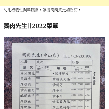
利用植物性飼料餵食，讓鵝肉肉質更加香甜，
鵝肉先生||2022菜單