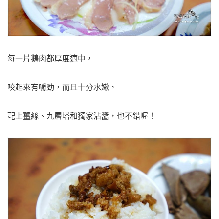
每一片鵝肉都厚度適中，
咬起來有嚼勁，而且十分水嫩，
配上薑絲、九層塔和獨家沾醬，也不錯喔！