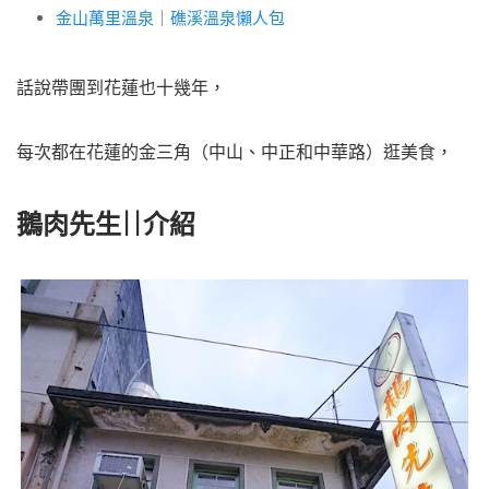
金山萬里溫泉
｜
礁溪溫泉懶人包
話說帶團到花蓮也十幾年，
每次都在花蓮的金三角（中山、中正和中華路）逛美食，
鵝肉先生||介紹