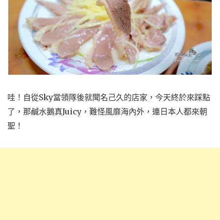
哇！自從Sky當領隊後就聞名己久的店家，今天終於來踩點
了，那鹹水鵝真Juicy，難怪風靡海內外，連日本人都來朝
聖！