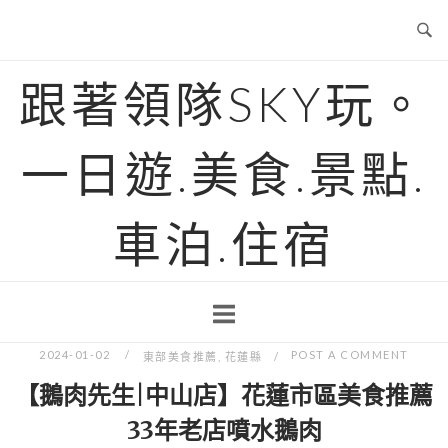
Skip
to
content
跟著領隊SKY玩。
一日遊.美食.景點.
車泊.住宿
2024-01-02
POST A COMMENT
東部美食推薦
,
花蓮縣
【鵝肉先生|中山店】花蓮市區美食推薦
33年老店噴水鵝肉