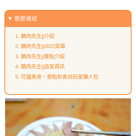
章節連結
鵝肉先生||介紹
鵝肉先生||2022菜單
鵝肉先生||餐點介紹
鵝肉先生||店家資訊
花蓮美食、景點和食尚玩家懶人包