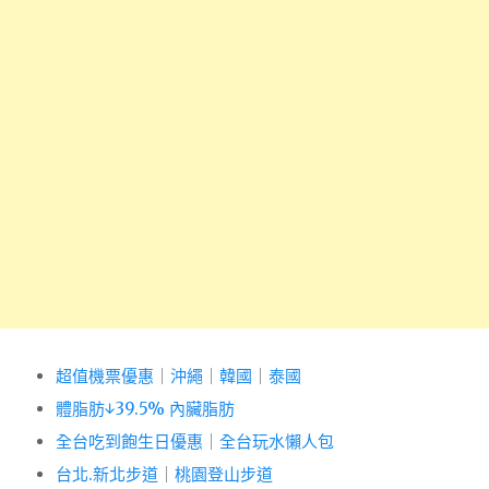
超值機票優惠
｜
沖繩
｜
韓國
｜
泰國
體脂肪↓39.5% 內臟脂肪
全台吃到飽生日優惠
｜
全台玩水懶人包
台北.新北步道
｜
桃園登山步道