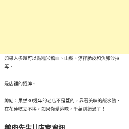
如果人多還可以點糯米鵝血、山蘇、涼拌脆皮和魚卵沙拉
等，
是店裡的招牌。
總結：果然30幾年的老店不是蓋的，靠著美味的鹹水鵝，
在花蓮屹立不搖，如果你愛這味，千萬別錯過了！
鵝肉先生||店家資訊