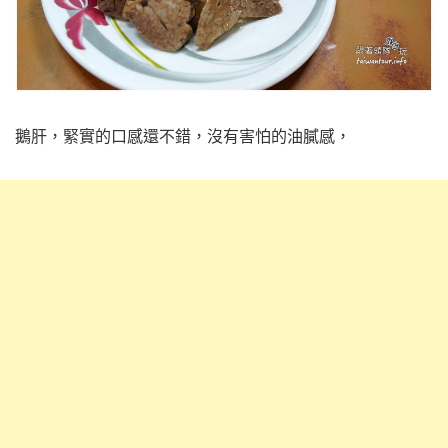
鵝肝，緊實的口感還不錯，沒有害怕的油膩感，