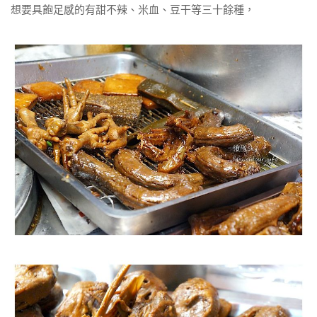
想要具飽足感的有甜不辣、米血、豆干等三十餘種，