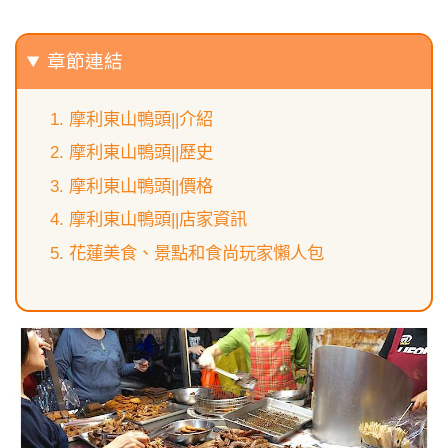
章節連結
摩利東山鴨頭||介紹
摩利東山鴨頭||歷史
摩利東山鴨頭||價格
摩利東山鴨頭||店家資訊
花蓮美食、景點和食尚玩家懶人包