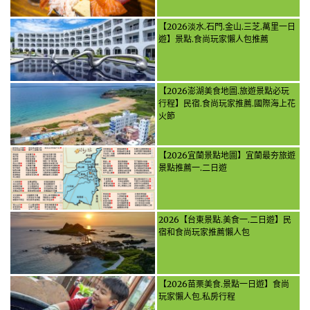
【2026淡水.石門.金山.三芝.萬里一日
遊】景點.食尚玩家懶人包推薦
【2026澎湖美食地圖.旅遊景點必玩
行程】民宿.食尚玩家推薦.國際海上花
火節
【2026宜蘭景點地圖】宜蘭最夯旅遊
景點推薦一.二日遊
2026【台東景點.美食一.二日遊】民
宿和食尚玩家推薦懶人包
【2026苗栗美食.景點一日遊】食尚
玩家懶人包.私房行程