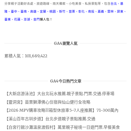
分享親子活動好去處、旅遊路線、雨天備案、小吃美食、私房景點等，包含
台北
、
基
隆
、
臺中
、
臺南
、
高雄
、
宜蘭
、
桃園
、
新竹
、
苗栗
、
彰化
、
南投
、
嘉義
、
雲林
、
屏東
、
臺東
、
花蓮
、
澎湖
、
金門
懶人包！
GA4瀏覽人氣
累積人氣：101,689,422
GA4今日熱門文章
【大新店游泳池】大台北玩水推薦.親子景點.門票.交通.停車場
【靈洞宮】苗栗獅潭佛心住宿與仙山健行全攻略
【2026 MPV購車攻略||箱型休旅車5~7人座推薦】71~300萬內
【溪山百年古圳步道】台北步道親子景點推薦.交通
【白宮行館沙灘溫泉渡假村】萬里親子秘境一日遊門票.早餐美食