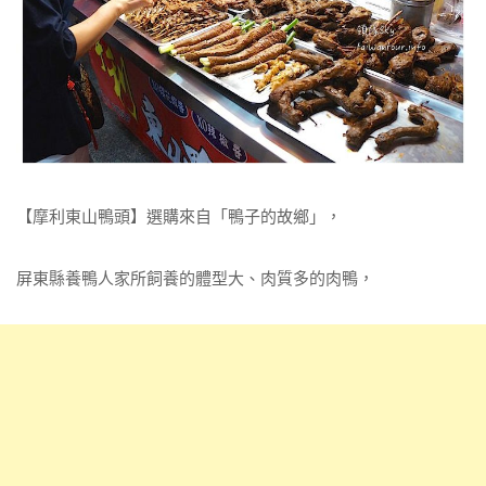
【摩利東山鴨頭】選購來自「鴨子的故鄉」，
屏東縣養鴨人家所飼養的體型大、肉質多的肉鴨，