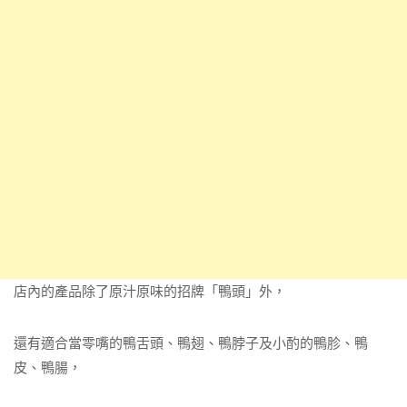
店內的產品除了原汁原味的招牌「鴨頭」外，
還有適合當零嘴的鴨舌頭、鴨翅、鴨脖子及小酌的鴨胗、鴨
皮、鴨腸，