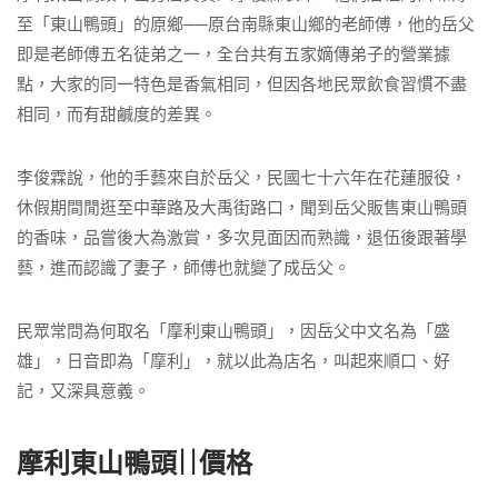
至「東山鴨頭」的原鄉──原台南縣東山鄉的老師傅，他的岳父
即是老師傅五名徒弟之一，全台共有五家嫡傳弟子的營業據
點，大家的同一特色是香氣相同，但因各地民眾飲食習慣不盡
相同，而有甜鹹度的差異。
李俊霖說，他的手藝來自於岳父，民國七十六年在花蓮服役，
休假期間閒逛至中華路及大禹街路口，聞到岳父販售東山鴨頭
的香味，品嘗後大為激賞，多次見面因而熟識，退伍後跟著學
藝，進而認識了妻子，師傅也就變了成岳父。
民眾常問為何取名「摩利東山鴨頭」，因岳父中文名為「盛
雄」，日音即為「摩利」，就以此為店名，叫起來順口、好
記，又深具意義。
摩利東山鴨頭||價格