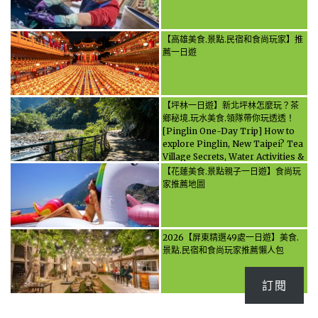
【高雄美食.景點.民宿和食尚玩家】推
薦一日遊
【坪林一日遊】新北坪林怎麼玩？茶
鄉秘境.玩水美食.領隊帶你玩透透！
[Pinglin One-Day Trip] How to
explore Pinglin, New Taipei? Tea
Village Secrets, Water Activities &
Food, Let the guide take you
【花蓮美食.景點親子一日遊】食尚玩
through it all!
家推薦地圖
2026【屏東精選49處一日遊】美食.
景點.民宿和食尚玩家推薦懶人包
訂閱