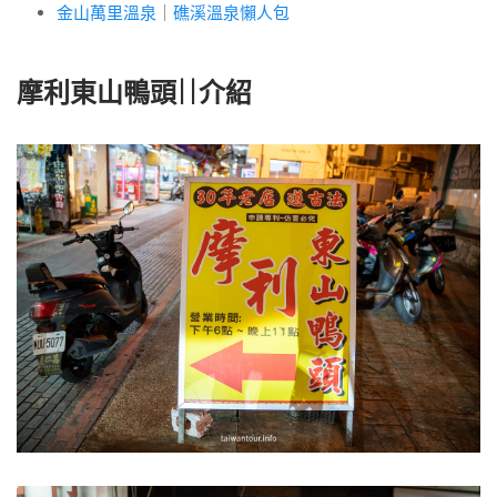
金山萬里溫泉
｜
礁溪溫泉懶人包
摩利東山鴨頭||介紹