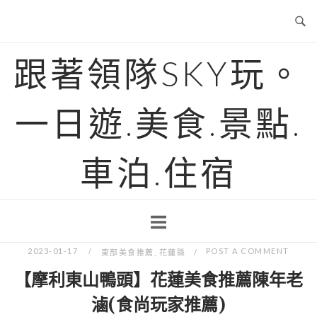
Skip
to
content
跟著領隊SKY玩。
一日遊.美食.景點.
車泊.住宿
2023-01-17
POST A COMMENT
東部美食推薦
,
花蓮縣
【摩利東山鴨頭】花蓮美食推薦陳年老
滷(食尚玩家推薦)