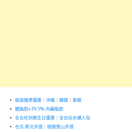
超值機票優惠
｜
沖繩
｜
韓國
｜
泰國
體脂肪↓39.5% 內臟脂肪
全台吃到飽生日優惠
｜
全台玩水懶人包
台北.新北步道
｜
桃園登山步道