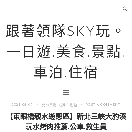
Skip
to
content
跟著領隊SKY玩。
一日遊.美食.景點.
車泊.住宿
2024-06-09
POST A COMMENT
北部景點
,
新北市景點
【東眼橋親水遊憩區】新北三峽大豹溪
玩水烤肉推薦.公車.救生員