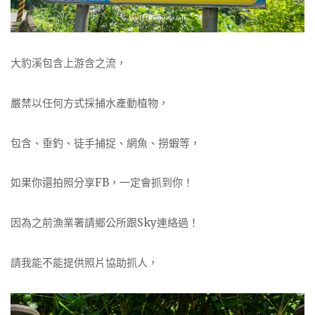
大豹溪包含上游含之流，
嚴禁以任何方式採捕水產動植物，
包含、垂釣、徒手捕捉、網魚、撈蝦等，
如果你還拍照分享FB，一定會抓到你！
因為之前漁業署請鄉公所跟Sky連絡過！
請我能不能提供照片協助抓人，