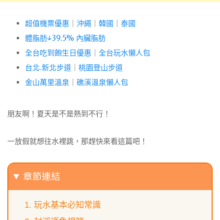
超值機票優惠
｜
沖繩
｜
韓國
｜
泰國
體脂肪↓39.5% 內臟脂肪
全台吃到飽生日優惠
｜
全台玩水懶人包
台北.新北步道
｜
桃園登山步道
金山萬里溫泉
｜
礁溪溫泉懶人包
朋友啊！夏天是不是熱到不行！
一放假就想往水裡跳，那趕快來看這篇吧！
章節連結
玩水基本必知常識