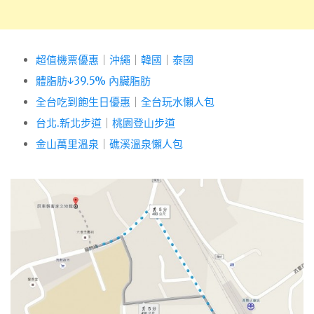
超值機票優惠
｜
沖繩
｜
韓國
｜
泰國
體脂肪↓39.5% 內臟脂肪
全台吃到飽生日優惠
｜
全台玩水懶人包
台北.新北步道
｜
桃園登山步道
金山萬里溫泉
｜
礁溪溫泉懶人包