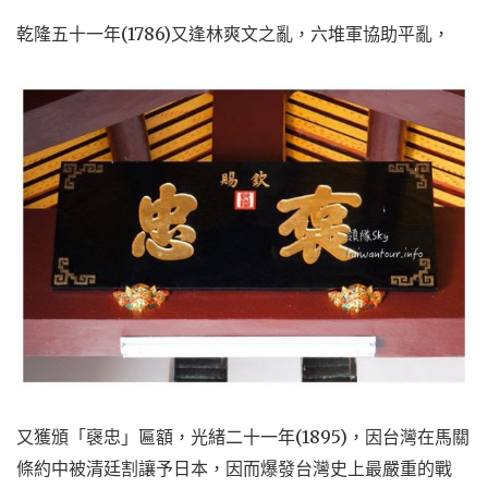
乾隆五十一年(1786)又逢林爽文之亂，六堆軍協助平亂，
又獲頒「襃忠」匾額，光緒二十一年(1895)，因台灣在馬關
條約中被清廷割讓予日本，因而爆發台灣史上最嚴重的戰