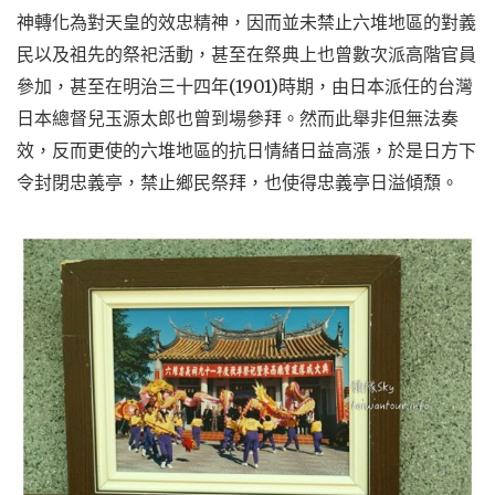
神轉化為對天皇的效忠精神，因而並未禁止六堆地區的對義
民以及祖先的祭祀活動，甚至在祭典上也曾數次派高階官員
參加，甚至在明治三十四年(1901)時期，由日本派任的台灣
日本總督兒玉源太郎也曾到場參拜。然而此舉非但無法奏
效，反而更使的六堆地區的抗日情緒日益高漲，於是日方下
令封閉忠義亭，禁止鄉民祭拜，也使得忠義亭日溢傾頹。