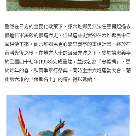
雖然在日方的皇民化政策下，讓六堆鄉民無法任意提起過去
慘遭日軍屠殺的慘痛歷史，但是這些史實卻在六堆鄉民中口
耳相傳下來，而六堆鄉民更心繫忠義亭的重建計畫，終於在
台灣光復之後，在地方人士的汲汲奔波之下，終於讓忠義亭
於民國四十七年(1958)完成重建，並改名為「忠義祠」，更
於每年的春、秋兩季舉行祭典，同時主辦六堆運動大會，藉
此讓六堆的「保鄉衛土」的精神得以延續。