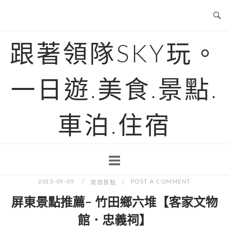
Skip
to
content
跟著領隊SKY玩。
一日遊.美食.景點.
車泊.住宿
2015-09-09
POST A COMMENT
南部景點
屏東景點推薦- 竹田鄉六堆【客家文物
館．忠義祠】