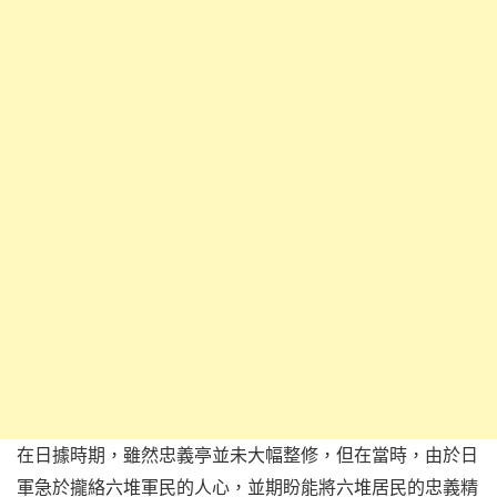
在日據時期，雖然忠義亭並未大幅整修，但在當時，由於日
軍急於攏絡六堆軍民的人心，並期盼能將六堆居民的忠義精