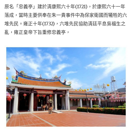
原名「忠義亭」建於清康熙六十年(1721)，於康熙六十一年
落成，當時主要供奉在朱一貴事件中為保家衛國而犧牲的六
堆先民。雍正十年(1732)，六堆先民協助清廷平息吳福生之
亂，雍正皇帝下旨重修忠義亭，