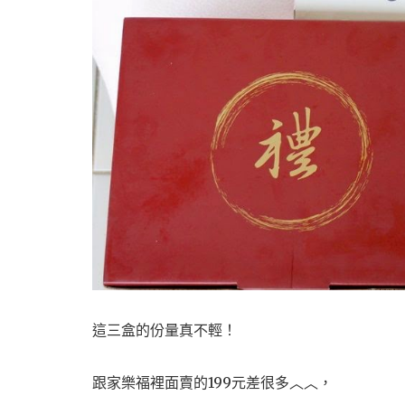
這三盒的份量真不輕！
跟家樂福裡面賣的199元差很多︿︿，