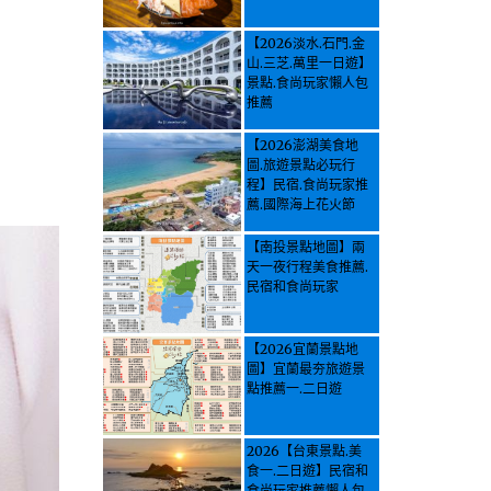
【2026淡水.石門.金
山.三芝.萬里一日遊】
景點.食尚玩家懶人包
推薦
【2026澎湖美食地
圖.旅遊景點必玩行
程】民宿.食尚玩家推
薦.國際海上花火節
【南投景點地圖】兩
天一夜行程美食推薦.
民宿和食尚玩家
【2026宜蘭景點地
圖】宜蘭最夯旅遊景
點推薦一.二日遊
2026【台東景點.美
食一.二日遊】民宿和
食尚玩家推薦懶人包