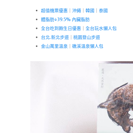
超值機票優惠
｜
沖繩
｜
韓國
｜
泰國
體脂肪↓39.5% 內臟脂肪
全台吃到飽生日優惠
｜
全台玩水懶人包
台北.新北步道
｜
桃園登山步道
金山萬里溫泉
｜
礁溪溫泉懶人包