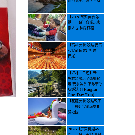
【2026苗栗美食.景
點一日遊】食尚玩家
懶人包.私房行程
【高雄美食.景點.民宿
和食尚玩家】推薦一
日遊
【坪林一日遊】新北
坪林怎麼玩？茶鄉秘
境.玩水美食.領隊帶你
玩透透！[Pinglin
One-Day Trip]
How to explore
【花蓮美食.景點親子
Pinglin, New
一日遊】食尚玩家推
Taipei? Tea Village
薦地圖
Secrets, Water
Activities & Food,
Let the guide take
2026【屏東精選49
you through it all!
處一日遊】美食.景點.