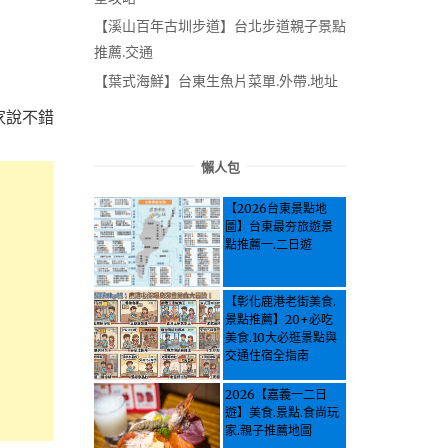
【溪山百年古圳步道】台北步道親子景點
推薦.交通
【葉式海鮮】台東生魚片菜單.外帶.地址
家說不錯
懶人包
【2026台東景點地
圖】台東最夯旅遊景
點推薦一.二日遊
【彰化鹿港老街美食.
景點推薦】20+必吃
美食.10大必逛景點與
交通住宿全指南
2026【嘉義一二日
遊】美食.景點.食尚玩
家.親子推薦地圖