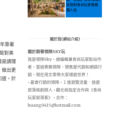
民宿和食尚玩家推薦
懶人包
關於我(網站介紹)
幾年靠著
關於跟著領隊SKY玩
是對美
我是領隊Sky，總編輯兼食尚玩家駐站作
還是調理
者，當過業務領隊、預售屋代銷和網路行
，做出更
銷，現在用文章帶大家環遊世界！
知道，於
• 最會行銷的領隊 • １億瀏覽流量．旅遊
部落格創辦人 • 觀光局指定合作與《食尚
玩家部落客》 • 合作：
huang0415@hotmail.com