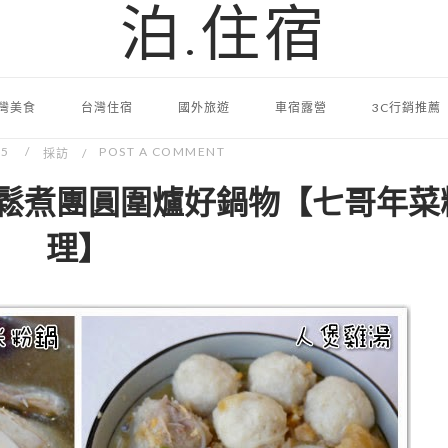
泊.住宿
灣美食
台灣住宿
國外旅遊
車宿露營
3C行銷推薦
25
POST A COMMENT
採訪
鬆煮團圓圍爐好鍋物【七哥年菜
理】