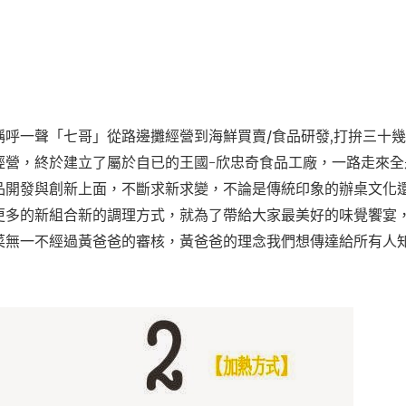
呼一聲「七哥」從路邊攤經營到海鮮買賣/食品研發,打拚三十
經營，終於建立了屬於自已的王國-欣忠奇食品工廠，一路走來全
品開發與創新上面，不斷求新求變，不論是傳統印象的辦桌文化
更多的新組合新的調理方式，就為了帶給大家最美好的味覺饗宴
菜無一不經過黃爸爸的審核，黃爸爸的理念我們想傳達給所有人