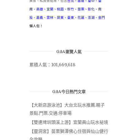
美食、私房景點等，包含
台北
、
基隆
、
臺中
、
臺
南
、
高雄
、
宜蘭
、
桃園
、
新竹
、
苗栗
、
彰化
、
南
投
、
嘉義
、
雲林
、
屏東
、
臺東
、
花蓮
、
澎湖
、
金門
懶人包！
GA4瀏覽人氣
累積人氣：101,669,618
GA4今日熱門文章
【大新店游泳池】大台北玩水推薦.親子
景點.門票.交通.停車場
【雙連埤圳頭溪上游】宜蘭員山玩水祕境
【靈洞宮】苗栗獅潭佛心住宿與仙山健行
全攻略