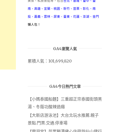
美食、私房景點等，包含
台北
、
基隆
、
臺中
、
臺
南
、
高雄
、
宜蘭
、
桃園
、
新竹
、
苗栗
、
彰化
、
南
投
、
嘉義
、
雲林
、
屏東
、
臺東
、
花蓮
、
澎湖
、
金門
懶人包！
GA4瀏覽人氣
累積人氣：101,699,820
GA4今日熱門文章
【小媽泰國船麵】三重超正宗泰國街頭黑
湯、冬蔭功酸辣過癮
【大新店游泳池】大台北玩水推薦.親子
景點.門票.交通.停車場
【靈洞宮】苗栗獅潭佛心住宿與仙山健行