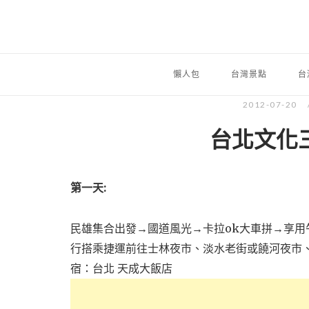
懶人包
台灣景點
台
2012-07-20
台北文化
第一天:
民雄集合出發→國道風光→卡拉ok大車拼→享用午
行搭乘捷運前往士林夜市、淡水老街或饒河夜市
宿：台北 天成大飯店