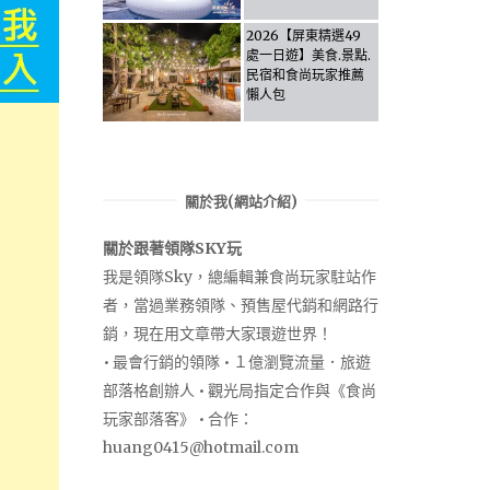
Activities & Food,
Let the guide take
2026【屏東精選49
you through it all!
處一日遊】美食.景點.
民宿和食尚玩家推薦
懶人包
關於我(網站介紹)
關於跟著領隊SKY玩
我是領隊Sky，總編輯兼食尚玩家駐站作
者，當過業務領隊、預售屋代銷和網路行
銷，現在用文章帶大家環遊世界！
• 最會行銷的領隊 • １億瀏覽流量．旅遊
部落格創辦人 • 觀光局指定合作與《食尚
玩家部落客》 • 合作：
huang0415@hotmail.com