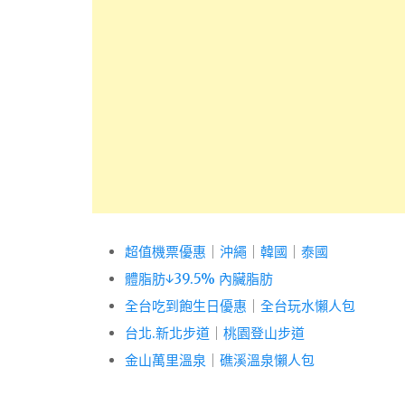
超值機票優惠
｜
沖繩
｜
韓國
｜
泰國
體脂肪↓39.5% 內臟脂肪
全台吃到飽生日優惠
｜
全台玩水懶人包
台北.新北步道
｜
桃園登山步道
金山萬里溫泉
｜
礁溪溫泉懶人包