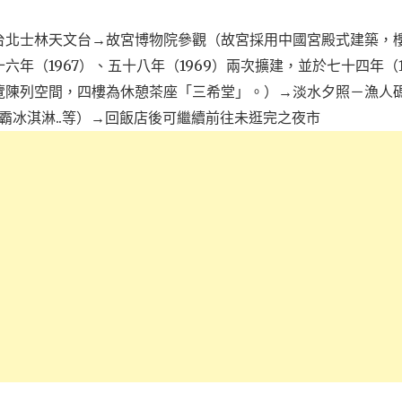
台北士林天文台→故宮博物院參觀（故宮採用中國宮殿式建築，
年（1967）、五十八年（1969）兩次擴建，並於七十四年（1
覽陳列空間，四樓為休憩茶座「三希堂」。）→淡水夕照－漁人
霸冰淇淋..等）→回飯店後可繼續前往未逛完之夜市