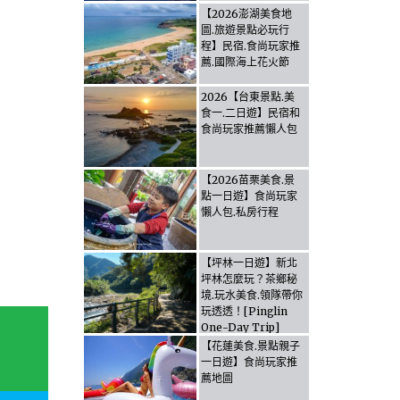
【2026澎湖美食地
圖.旅遊景點必玩行
程】民宿.食尚玩家推
薦.國際海上花火節
2026【台東景點.美
食一.二日遊】民宿和
食尚玩家推薦懶人包
【2026苗栗美食.景
點一日遊】食尚玩家
懶人包.私房行程
【坪林一日遊】新北
坪林怎麼玩？茶鄉秘
境.玩水美食.領隊帶你
玩透透！[Pinglin
One-Day Trip]
How to explore
【花蓮美食.景點親子
Pinglin, New
一日遊】食尚玩家推
Taipei? Tea Village
薦地圖
Secrets, Water