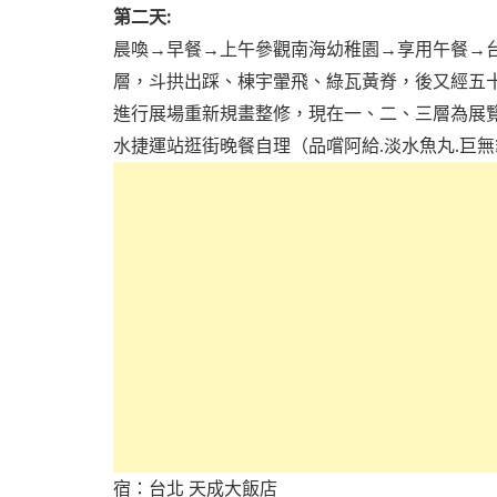
第二天:
晨喚→早餐→上午參觀南海幼稚園→享用午餐→
層，斗拱出踩、棟宇翬飛、綠瓦黃脊，後又經五十六
進行展場重新規畫整修，現在一、二、三層為展
水捷運站逛街晚餐自理（品嚐阿給.淡水魚丸.巨無
宿：台北 天成大飯店