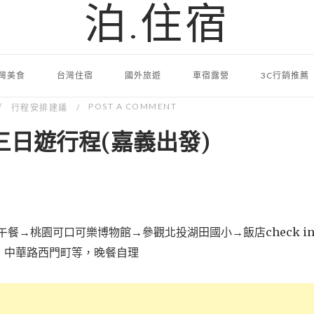
泊.住宿
灣美食
台灣住宿
國外旅遊
車宿露營
3C行銷推薦
POST A COMMENT
行程安排建議
三日遊行程(嘉義出發)
餐→桃園可口可樂博物館→參觀北投湖田國小→飯店check i
、中華路西門町等，晚餐自理