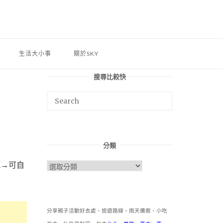
生活大小事
關於SKY
搜尋比較快
分類
n→可自
分
類
分享親子活動好去處、旅遊路線、雨天備案、小吃