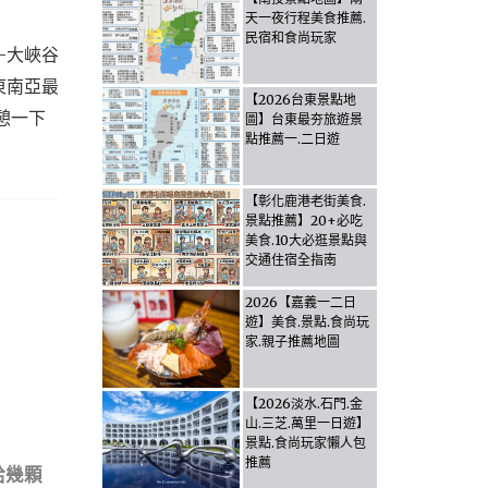
天一夜行程美食推薦.
民宿和食尚玩家
-大峽谷
東南亞最
【2026台東景點地
憩一下
圖】台東最夯旅遊景
點推薦一.二日遊
【彰化鹿港老街美食.
景點推薦】20+必吃
美食.10大必逛景點與
交通住宿全指南
2026【嘉義一二日
遊】美食.景點.食尚玩
家.親子推薦地圖
【2026淡水.石門.金
山.三芝.萬里一日遊】
景點.食尚玩家懶人包
推薦
給幾顆