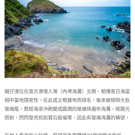
賊仔澳位在南方澳情人灣（內埤海灘）北側，相傳昔日海盜
相中當地隱密性，在此成立根據地而得名，後來被傾倒大批
玻璃瓶，歷經海浪沖刷變成圓潤的玻璃珠遍布海灘，經陽光
照射，閃閃發亮宛如寶石般璀璨，因此有玻璃海灘的稱號，