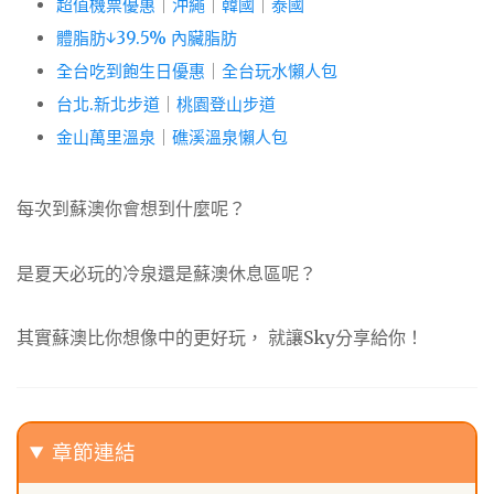
超值機票優惠
｜
沖繩
｜
韓國
｜
泰國
體脂肪↓39.5% 內臟脂肪
全台吃到飽生日優惠
｜
全台玩水懶人包
台北.新北步道
｜
桃園登山步道
金山萬里溫泉
｜
礁溪溫泉懶人包
每次到蘇澳你會想到什麼呢？
是夏天必玩的冷泉還是蘇澳休息區呢？
其實蘇澳比你想像中的更好玩， 就讓Sky分享給你！
章節連結