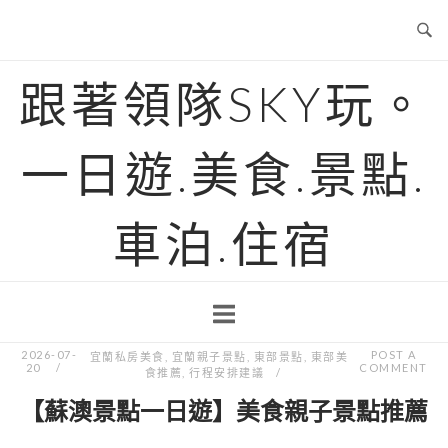
Skip
to
content
跟著領隊SKY玩。
一日遊.美食.景點.
車泊.住宿
2026-07-
POST A
宜蘭私房美食
,
宜蘭親子景點
,
東部景點
,
東部美
20
COMMENT
食推薦
,
行程安排建議
【蘇澳景點一日遊】美食親子景點推薦