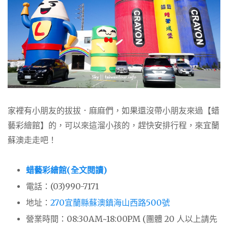
家裡有小朋友的拔拔．麻麻們，如果還沒帶小朋友來過【蜡
藝彩繪館】的，可以來這溜小孩的，趕快安排行程，來宜蘭
蘇澳走走吧！
蜡藝彩繪館(全文閱讀)
電話：(03)990-7171
地址：
270宜蘭縣蘇澳鎮海山西路500號
營業時間：08:30AM~18:00PM (團體 20 人以上請先