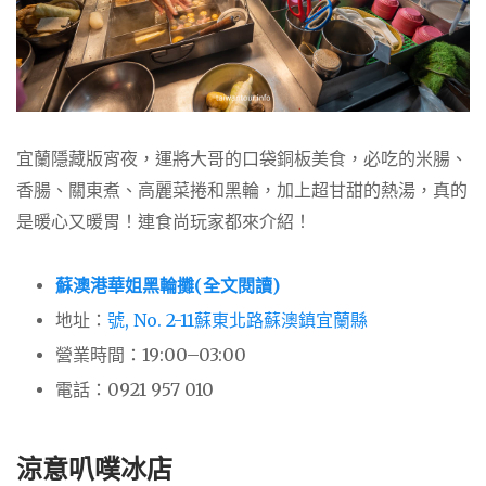
宜蘭隱藏版宵夜，運將大哥的口袋銅板美食，必吃的米腸、
香腸、關東煮、高麗菜捲和黑輪，加上超甘甜的熱湯，真的
是暖心又暖胃！連食尚玩家都來介紹！
蘇澳港華姐黑輪攤(全文閱讀)
地址：
號, No. 2-11蘇東北路蘇澳鎮宜蘭縣
營業時間：19:00–03:00
電話：
0921 957 010
涼意叭噗冰店