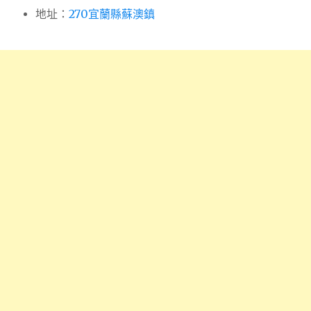
地址：
270宜蘭縣蘇澳鎮