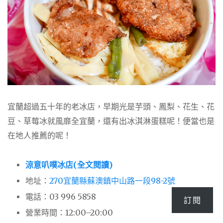
宜蘭超過五十年的老冰店，早期光是芋頭、鳳梨、花生、花
豆、草莓冰就風靡全宜蘭，還有出冰淇淋蛋糕呢！便當也是
在地人推薦的呢！
涼意叭噗冰店(全文閱讀)
地址：
270宜蘭縣蘇澳鎮中山路一段98-2號
電話：
03 996 5858
訂閱
營業時間：12:00–20:00