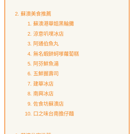
蘇澳美食推薦
蘇澳港華姐黑輪攤
涼意叭噗冰店
阿通伯魚丸
無名蝦餅蚵嗲蘿蔔糕
阿芬鮮魚湯
五鮮握壽司
建華冰店
南興冰店
佐食坊蘇澳店
口之味台南擔仔麵