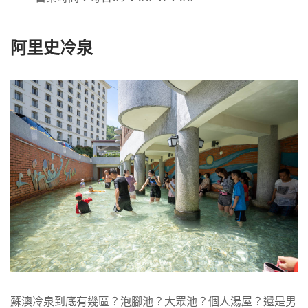
阿里史冷泉
蘇澳冷泉到底有幾區？泡腳池？大眾池？個人湯屋？還是男