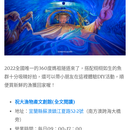
2022全國唯一的360度媽祖隧道來了，搭配栩栩如生的魚
群十分吸睛好拍，還可以帶小朋友在這裡體驗DIY活動，順
便買新鮮的漁獲回家喔！
祝大漁物產文創館(全文閱讀
)
地址：
宜蘭縣蘇澳鎮江夏路52-2號
（南方澳跨海大橋
旁）
營業時間：每日09：00~17：00