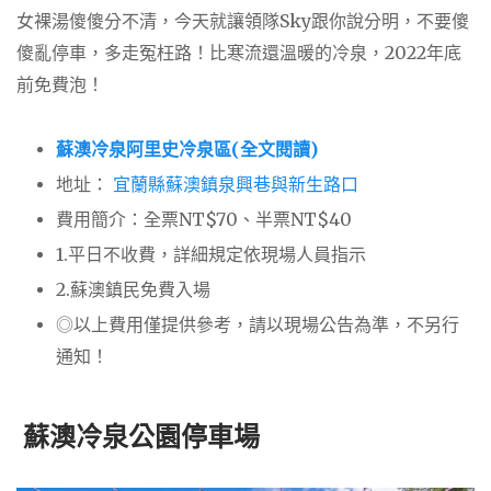
女裸湯傻傻分不清，今天就讓領隊Sky跟你說分明，不要傻
傻亂停車，多走冤枉路！比寒流還溫暖的冷泉，2022年底
前免費泡！
蘇澳冷泉阿里史冷泉區(全文閱讀)
地址：
宜蘭縣蘇澳鎮泉興巷與新生路口
費用簡介：全票NT$70、半票NT$40
1.平日不收費，詳細規定依現場人員指示
2.蘇澳鎮民免費入場
◎以上費用僅提供參考，請以現場公告為準，不另行
通知！
蘇澳冷泉公園停車場