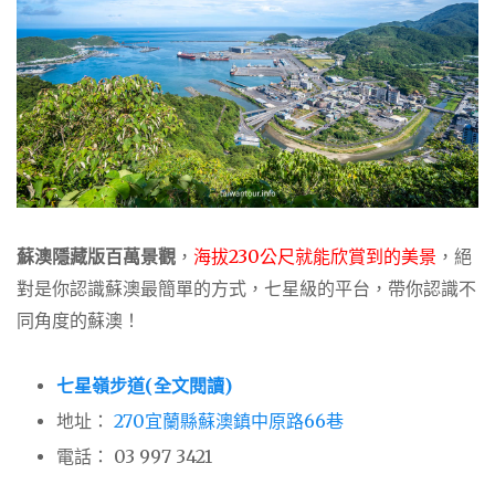
蘇澳隱藏版百萬景觀
，
海拔230公尺就能欣賞到的美景
，絕
對是你認識蘇澳最簡單的方式，七星級的平台，帶你認識不
同角度的蘇澳！
七星嶺步道(全文閱讀)
地址：
270宜蘭縣蘇澳鎮中原路66巷
電話：
03 997 3421