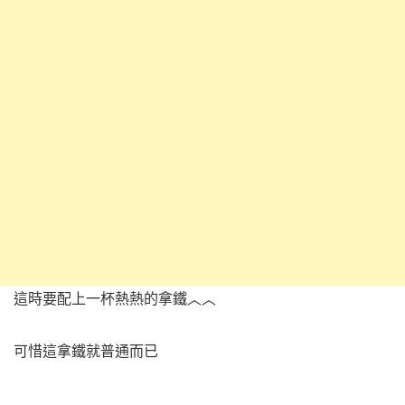
這時要配上一杯熱熱的拿鐵︿︿
可惜這拿鐵就普通而已