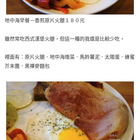
地中海早餐－香煎原片火腿１８０元
雖然常吃西式漢堡火腿，
但這一種的我還是比較少吃，
裡面有：原片火腿．地中海燴菜．馬鈴薯泥．太陽蛋．蜂蜜
芥末醬．黑裸麥麵包