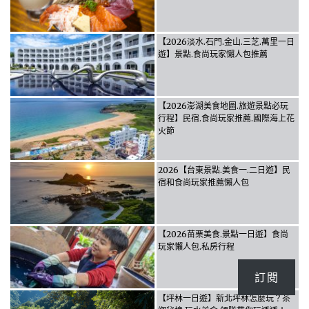
【2026淡水.石門.金山.三芝.萬里一日
遊】景點.食尚玩家懶人包推薦
【2026澎湖美食地圖.旅遊景點必玩
行程】民宿.食尚玩家推薦.國際海上花
火節
2026【台東景點.美食一.二日遊】民
宿和食尚玩家推薦懶人包
【2026苗栗美食.景點一日遊】食尚
玩家懶人包.私房行程
訂閱
【坪林一日遊】新北坪林怎麼玩？茶