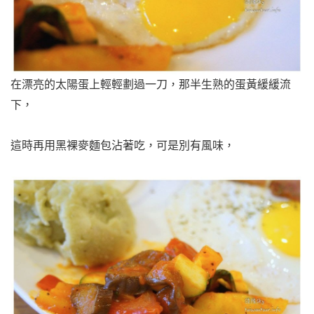
在漂亮的太陽蛋上輕輕劃過一刀，
那半生熟的蛋黃緩緩流
下，
這時再用黑裸麥麵包沾著吃，
可是別有風味，