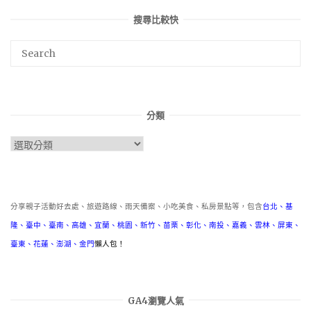
搜尋比較快
分類
分
類
分享親子活動好去處、旅遊路線、雨天備案、小吃美食、私房景點等，包含
台北
、
基
隆
、
臺中
、
臺南
、
高雄
、
宜蘭
、
桃園
、
新竹
、
苗栗
、
彰化
、
南投
、
嘉義
、
雲林
、
屏東
、
臺東
、
花蓮
、
澎湖
、
金門
懶人包！
GA4瀏覽人氣