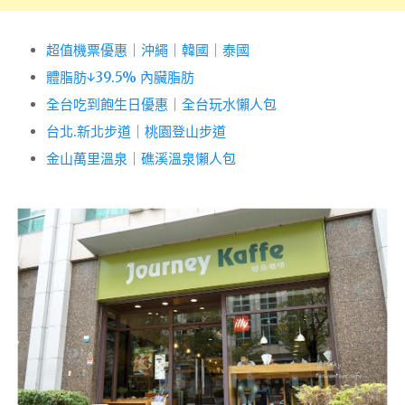
超值機票優惠
｜
沖繩
｜
韓國
｜
泰國
體脂肪↓39.5% 內臟脂肪
全台吃到飽生日優惠
｜
全台玩水懶人包
台北.新北步道
｜
桃園登山步道
金山萬里溫泉
｜
礁溪溫泉懶人包