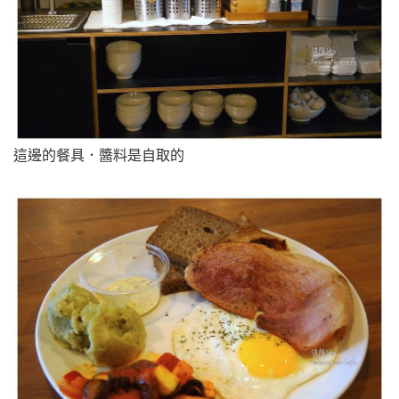
這邊的餐具．醬料是自取的