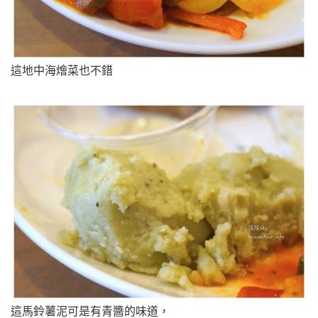
這地中海燴菜也不錯
這馬鈴薯泥可是有青醬的味道，