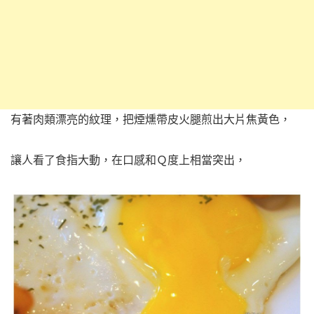
有著肉類漂亮的紋理，把煙燻帶皮火腿煎出大片焦黃色，
讓人看了食指大動，在口感和Ｑ度上相當突出，