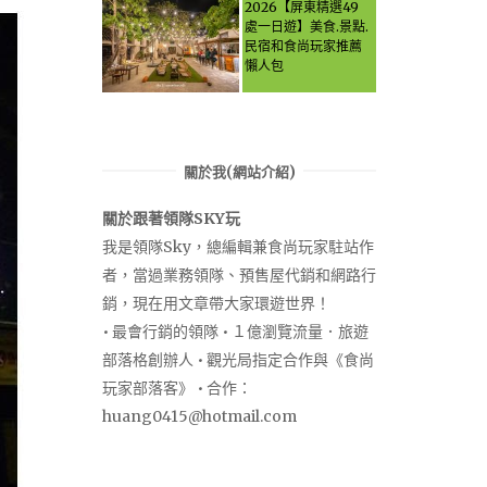
Let the guide take
2026【屏東精選49
you through it all!
處一日遊】美食.景點.
民宿和食尚玩家推薦
懶人包
關於我(網站介紹)
關於跟著領隊SKY玩
我是領隊Sky，總編輯兼食尚玩家駐站作
者，當過業務領隊、預售屋代銷和網路行
銷，現在用文章帶大家環遊世界！
• 最會行銷的領隊 • １億瀏覽流量．旅遊
部落格創辦人 • 觀光局指定合作與《食尚
玩家部落客》 • 合作：
huang0415@hotmail.com