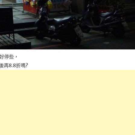
好停些，
再8.8折嗎?