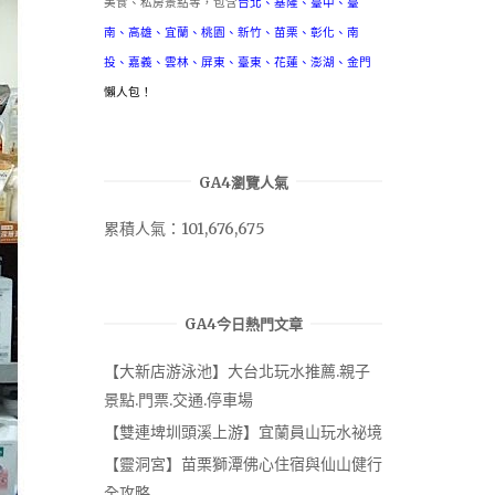
美食、私房景點等，包含
台北
、
基隆
、
臺中
、
臺
南
、
高雄
、
宜蘭
、
桃園
、
新竹
、
苗栗
、
彰化
、
南
投
、
嘉義
、
雲林
、
屏東
、
臺東
、
花蓮
、
澎湖
、
金門
懶人包！
GA4瀏覽人氣
累積人氣：101,676,675
GA4今日熱門文章
【大新店游泳池】大台北玩水推薦.親子
景點.門票.交通.停車場
【雙連埤圳頭溪上游】宜蘭員山玩水祕境
【靈洞宮】苗栗獅潭佛心住宿與仙山健行
全攻略