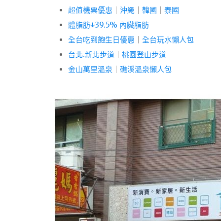
超值機票優惠
｜
沖繩
｜
韓國
｜
泰國
體脂肪↓39.5% 內臟脂肪
全台吃到飽生日優惠
｜
全台玩水懶人包
台北.新北步道
｜
桃園登山步道
金山萬里溫泉
｜
礁溪溫泉懶人包