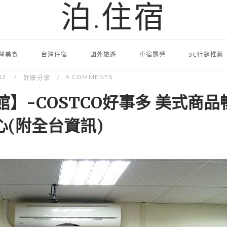
泊.住宿
灣美食
台灣住宿
國外旅遊
車宿露營
3C行銷推薦
12
4 COMMENTS
好康分享
館】-COSTCO好事多 美式商品
心(附全台資訊)