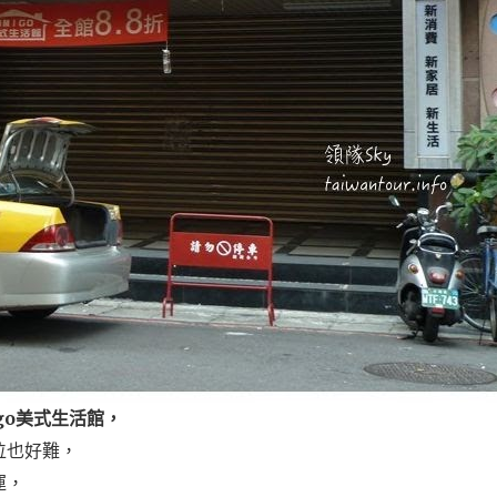
go美式生活館，
位也好難，
運，