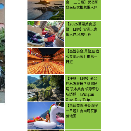
食一.二日遊】民宿和
食尚玩家推薦懶人包
【2026苗栗美食.景
點一日遊】食尚玩家
懶人包.私房行程
【高雄美食.景點.民宿
和食尚玩家】推薦一
日遊
【坪林一日遊】新北
坪林怎麼玩？茶鄉秘
境.玩水美食.領隊帶你
玩透透！[Pinglin
One-Day Trip]
How to explore
【花蓮美食.景點親子
Pinglin, New
一日遊】食尚玩家推
Taipei? Tea Village
薦地圖
Secrets, Water
Activities & Food,