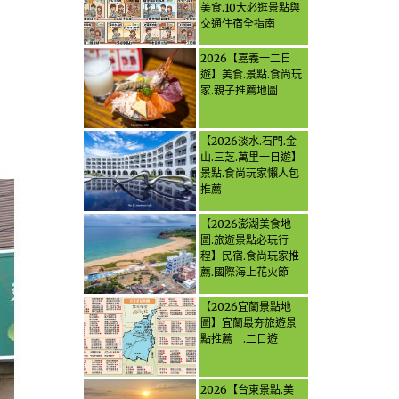
美食.10大必逛景點與
交通住宿全指南
2026【嘉義一二日
遊】美食.景點.食尚玩
家.親子推薦地圖
【2026淡水.石門.金
山.三芝.萬里一日遊】
景點.食尚玩家懶人包
推薦
【2026澎湖美食地
圖.旅遊景點必玩行
程】民宿.食尚玩家推
薦.國際海上花火節
【2026宜蘭景點地
圖】宜蘭最夯旅遊景
點推薦一.二日遊
2026【台東景點.美