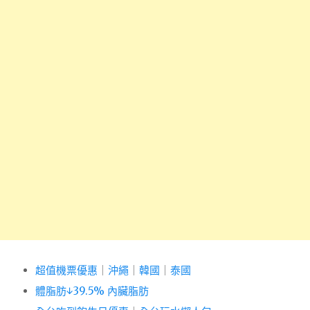
超值機票優惠
｜
沖繩
｜
韓國
｜
泰國
體脂肪↓39.5% 內臟脂肪