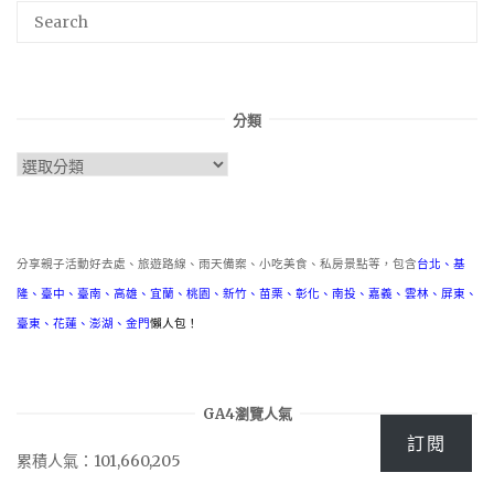
分類
分
類
分享親子活動好去處、旅遊路線、雨天備案、小吃美食、私房景點等，包含
台北
、
基
隆
、
臺中
、
臺南
、
高雄
、
宜蘭
、
桃園
、
新竹
、
苗栗
、
彰化
、
南投
、
嘉義
、
雲林
、
屏東
、
臺東
、
花蓮
、
澎湖
、
金門
懶人包！
GA4瀏覽人氣
訂閱
累積人氣：101,660,205