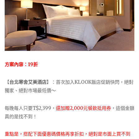
方案內容：19折
【
台北寒舍艾美酒店
】：首次加入KLOOK飯店促銷快閃，絕對
獨家、絕對市場最低價～
每晚每人只要T$2,399，
還加贈2,000元餐飲抵用券
，這個金額
真的是找不到！
重點是，搭配下面優惠碼價格再享折扣，絕對是市面上買不到