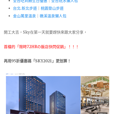
全台吃到飽生日優惠
｜
全台玩水懶人包
台北.新北步道
｜
桃園登山步道
金山萬里溫泉
｜
礁溪溫泉懶人包
開工大吉，Sky在第一天就要趕快來跟大家分享，
首檔的「限時72HRの飯店快閃促銷」！！！
再用95折優惠碼「SKY2021」更划算！