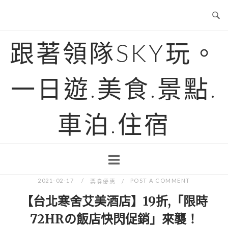
Skip
to
content
跟著領隊SKY玩。
一日遊.美食.景點.
車泊.住宿
2021-02-17
POST A COMMENT
票劵優惠
【台北寒舍艾美酒店】19折,「限時
72HRの飯店快閃促銷」來襲！