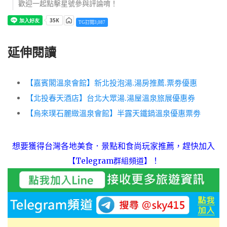
歡迎一起點擊星號參與評論唷！
TG訂閱3,087
延伸閱讀
【嘉賓閣溫泉會館】新北投泡湯.湯房推薦.票劵優惠
【北投春天酒店】台北大眾湯.湯屋溫泉旅展優惠券
【烏來璞石麗緻溫泉會館】半露天鐵鍋溫泉優惠票劵
想要獲得台灣各地美食．景點和食尚玩家推薦，趕快加入
！
【Telegram群組頻道】