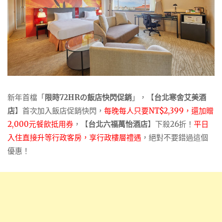
新年首檔「
限時72HRの飯店快閃促銷
」，【
台北寒舍艾美酒
店
】首次加入飯店促銷快閃，
每晚每人只要NT$2,399，還加贈
2,000元餐飲抵用券
，【
台北六福萬怡酒店
】下殺26折！
平日
入住直接升等行政客房，享行政樓層禮遇
，絕對不要錯過這個
優惠！