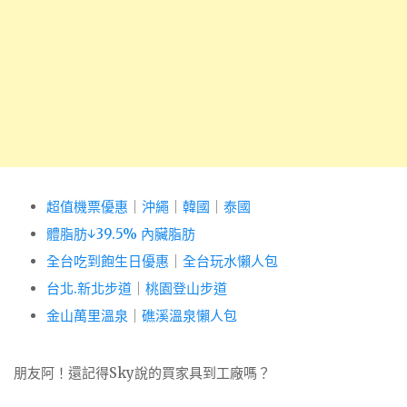
超值機票優惠
｜
沖繩
｜
韓國
｜
泰國
體脂肪↓39.5% 內臟脂肪
全台吃到飽生日優惠
｜
全台玩水懶人包
台北.新北步道
｜
桃園登山步道
金山萬里溫泉
｜
礁溪溫泉懶人包
朋友阿！還記得Sky說的買家具到工廠嗎？