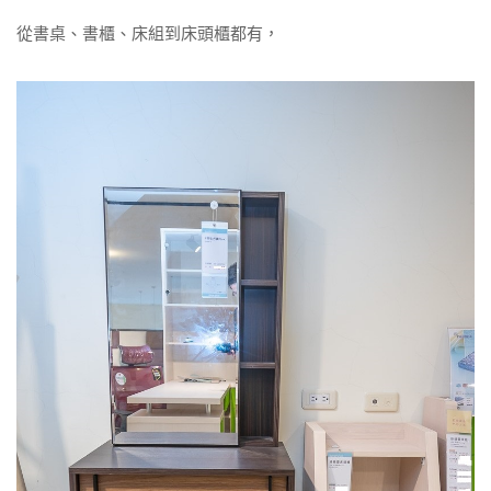
從書桌、書櫃、床組到床頭櫃都有，