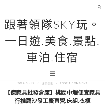
Skip
to
content
跟著領隊SKY玩。
一日遊.美食.景點.
車泊.住宿
2022-01-15
POST A COMMENT
桃園景點
【億家具批發倉庫】桃園中壢便宜家具
行推薦沙發工廠直營.床組.衣櫃