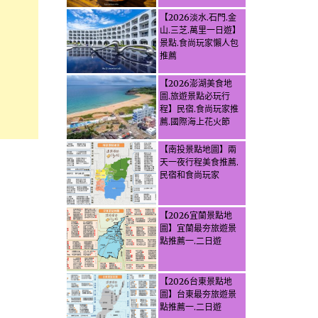
【2026淡水.石門.金
山.三芝.萬里一日遊】
景點.食尚玩家懶人包
推薦
【2026澎湖美食地
圖.旅遊景點必玩行
程】民宿.食尚玩家推
薦.國際海上花火節
【南投景點地圖】兩
天一夜行程美食推薦.
民宿和食尚玩家
【2026宜蘭景點地
圖】宜蘭最夯旅遊景
點推薦一.二日遊
【2026台東景點地
圖】台東最夯旅遊景
點推薦一.二日遊