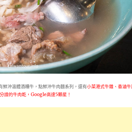
就有鮮沖溫體酒糟牛，點鮮沖牛肉麵系列，還有
小菜港式牛雜、香滷牛
分證的牛肉乾，Google高達5顆星！