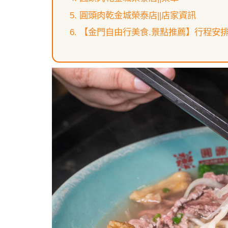
圓頭肉乾金城榮泰店||店家資訊
【金門自由行美食.景點推薦】行程安