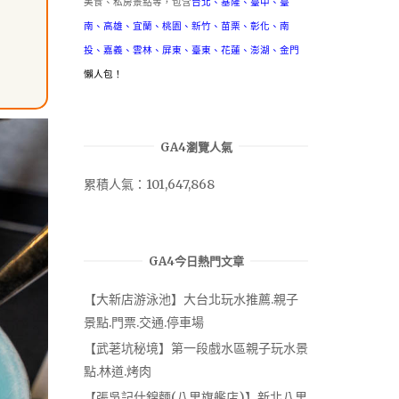
美食、私房景點等，包含
台北
、
基隆
、
臺中
、
臺
南
、
高雄
、
宜蘭
、
桃園
、
新竹
、
苗栗
、
彰化
、
南
投
、
嘉義
、
雲林
、
屏東
、
臺東
、
花蓮
、
澎湖
、
金門
懶人包！
GA4瀏覽人氣
累積人氣：101,647,868
GA4今日熱門文章
【大新店游泳池】大台北玩水推薦.親子
景點.門票.交通.停車場
【武荖坑秘境】第一段戲水區親子玩水景
點.林道.烤肉
【張吳記什錦麵(八里旗艦店)】新北八里