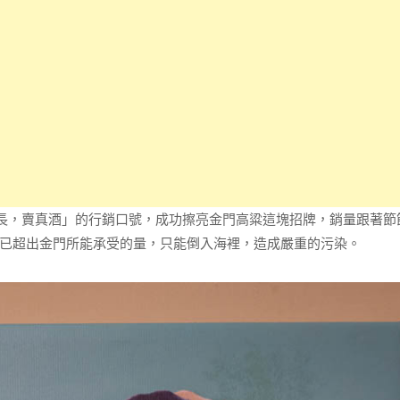
長，賣真酒」的行銷口號，成功擦亮金門高粱這塊招牌，銷量跟著節
已超出金門所能承受的量，只能倒入海裡，造成嚴重的污染。