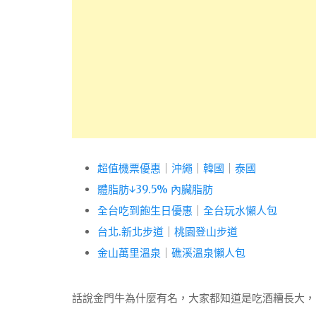
超值機票優惠
｜
沖繩
｜
韓國
｜
泰國
體脂肪↓39.5% 內臟脂肪
全台吃到飽生日優惠
｜
全台玩水懶人包
台北.新北步道
｜
桃園登山步道
金山萬里溫泉
｜
礁溪溫泉懶人包
話說金門牛為什麼有名，大家都知道是吃酒糟長大，