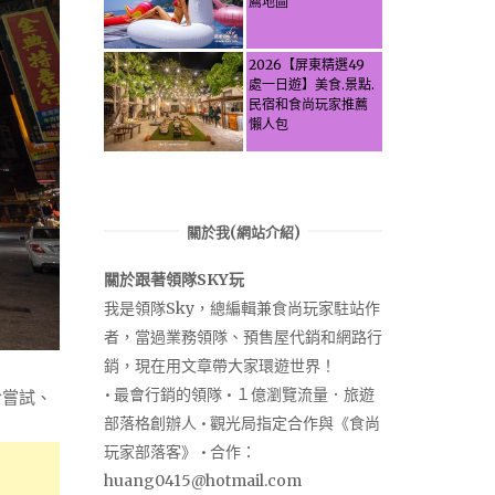
薦地圖
Secrets, Water
Activities & Food,
Let the guide take
2026【屏東精選49
you through it all!
處一日遊】美食.景點.
民宿和食尚玩家推薦
懶人包
關於我(網站介紹)
關於跟著領隊SKY玩
我是領隊Sky，總編輯兼食尚玩家駐站作
者，當過業務領隊、預售屋代銷和網路行
銷，現在用文章帶大家環遊世界！
• 最會行銷的領隊 • １億瀏覽流量．旅遊
於嘗試、
部落格創辦人 • 觀光局指定合作與《食尚
玩家部落客》 • 合作：
huang0415@hotmail.com