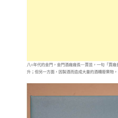
八○年代的金門，金門酒廠廠長—賈芸，一句「賈廠
升；但另一方面，因製酒而造成大量的酒糟廢棄物，