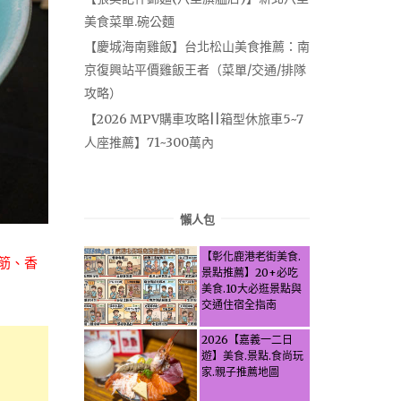
美食菜單.碗公麵
【慶城海南雞飯】台北松山美食推薦：南
京復興站平價雞飯王者（菜單/交通/排隊
攻略）
【2026 MPV購車攻略||箱型休旅車5~7
人座推薦】71~300萬內
懶人包
【彰化鹿港老街美食.
筋、香
景點推薦】20+必吃
美食.10大必逛景點與
交通住宿全指南
2026【嘉義一二日
遊】美食.景點.食尚玩
家.親子推薦地圖