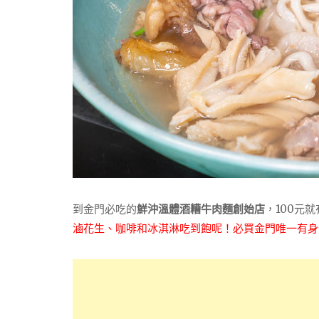
到金門必吃的
鮮沖溫體酒糟牛肉麵創始店
，100元
滷花生、咖啡和冰淇淋吃到飽呢！必買
金門唯一有身