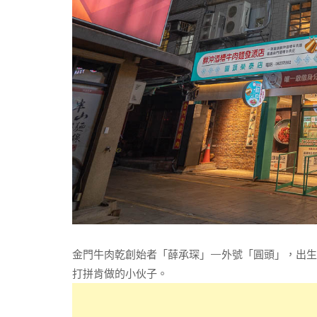
金門牛肉乾創始者「薛承琛」—外號「圓頭」，出生
打拼肯做的小伙子。