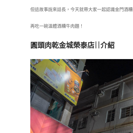
但這故事說來話長，今天就帶大家一起認識金門酒糟
再吃一碗溫體酒糟牛肉麵！
圓頭肉乾金城榮泰店||介紹