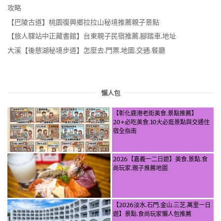
攻略
【巴陵古道】桃園復興鄉拉拉山秘境推薦親子景點
【旅人驛站中正藏書館】台東親子民宿推薦.腳踏車.地址
大溪【後慈湖秘境步道】怎麼去.門票.地圖.交通.餐廳
懶人包
【彰化鹿港老街美食.景點推薦】
20+必吃美食.10大必逛景點與交通住
宿全指南
2026【嘉義一二日遊】美食.景點.食
尚玩家.親子推薦地圖
【2026淡水.石門.金山.三芝.萬里一日
遊】景點.食尚玩家懶人包推薦