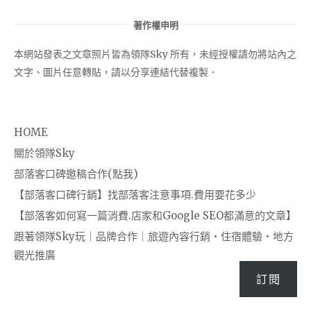
著作權申明
本網站發表之文章照片皆為領隊Sky 所有，未經授權請勿將站內之
文字、圖片任意轉貼，請以分享連結代替複製．
HOME
關於領隊Sky
部落客口碑邀稿合作(點我)
【部落客口碑行銷】找部落客注意事項.費用要花多少
【部落客如何寫一篇消費.店家和Google SEO都滿意的文章】
跟著領隊Sky玩｜品牌合作｜旅遊內容行銷・住宿體驗・地方
觀光推廣
訂閱