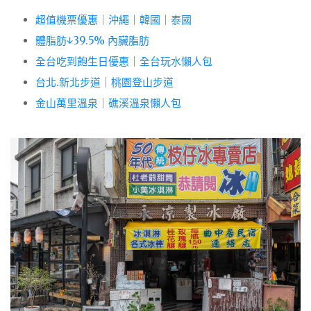
超值機票優惠
｜
沖繩
｜
韓國
｜
泰國
體脂肪↓39.5% 內臟脂肪
全台吃到飽生日優惠
｜
全台玩水懶人包
台北.新北步道
｜
桃園登山步道
金山萬里溫泉
｜
礁溪溫泉懶人包