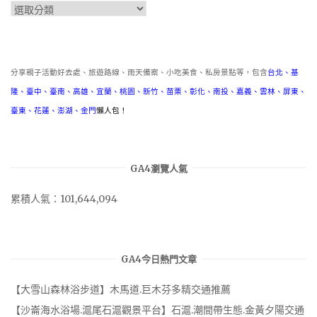
分
類
分享親子活動好去處、旅遊路線、雨天備案、小吃美食、私房景點等，包含
台北
、
基
隆
、
臺中
、
臺南
、
高雄
、
宜蘭
、
桃園
、
新竹
、
苗栗
、
彰化
、
南投
、
嘉義
、
雲林
、
屏東
、
臺東
、
花蓮
、
澎湖
、
金門
懶人包！
GA4瀏覽人氣
累積人氣：101,644,094
GA4今日熱門文章
【大雪山森林浴步道】木馬道.巨木芬多精交通推薦
【沙崙海水浴場.滬尾石滬觀景平台】石滬.潮間帶生態.金黃夕陽交通