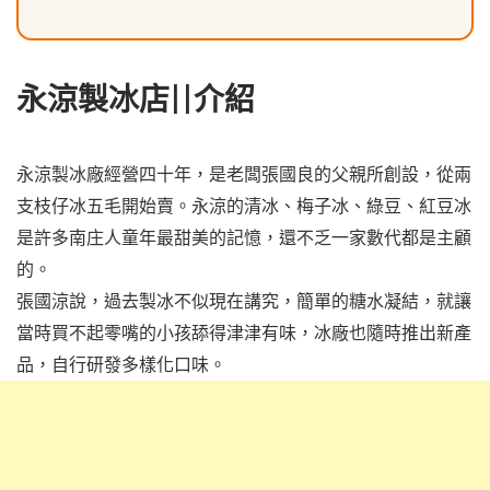
永涼製冰店||介紹
永涼製冰廠經營四十年，是老闆張國良的父親所創設，從兩
支枝仔冰五毛開始賣。永涼的清冰、梅子冰、綠豆、紅豆冰
是許多南庄人童年最甜美的記憶，還不乏一家數代都是主顧
的。
張國涼說，過去製冰不似現在講究，簡單的糖水凝結，就讓
當時買不起零嘴的小孩舔得津津有味，冰廠也隨時推出新產
品，自行研發多樣化口味。