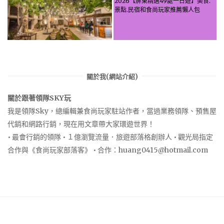
2026【屏東精選49處一日遊】美食.
景點.民宿和食尚玩家推薦懶人包
關於我(網站介紹)
關於跟著領隊SKY玩
我是領隊Sky，總編輯兼食尚玩家駐站作者，當過業務領隊、預售屋
代銷和網路行銷，現在用文章帶大家環遊世界！
• 最會行銷的領隊 • １億瀏覽流量．旅遊部落格創辦人 • 觀光局指定
合作與《食尚玩家部落客》 • 合作：
huang0415@hotmail.com