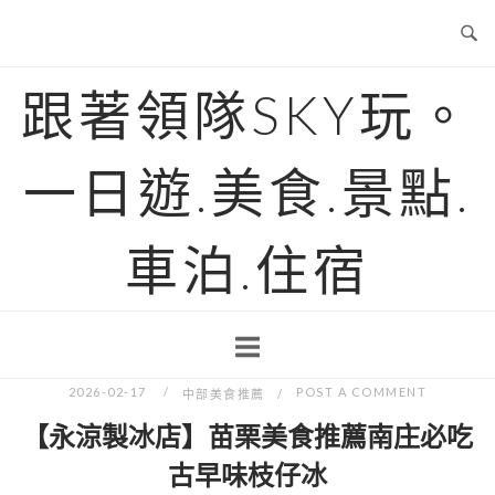
Skip
to
content
跟著領隊SKY玩。
一日遊.美食.景點.
車泊.住宿
2026-02-17
POST A COMMENT
中部美食推薦
【永涼製冰店】苗栗美食推薦南庄必吃
古早味枝仔冰