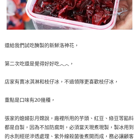
還給我們試吃醃製的新鮮洛神花，
第二次吃還是覺得好好吃︿︿，
店家有賣冰淇淋和枝仔冰，不過領隊更喜歡枝仔冰，
重點是口味有20幾種，
張家的媳婦彭月嫦說，廠裡所用的芋頭、紅豆、綠豆等餡料
都是自製，因為不加防腐劑，必須當天現煮現製，製冰用到
的水則經逆滲透處理、紫外線殺菌後煮開而成，務必讓顧客