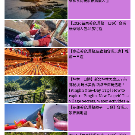
宿和食尚玩家推薦懶人包
【2026苗栗美食.景點一日遊】食尚
玩家懶人包.私房行程
【高雄美食.景點.民宿和食尚玩家】推
薦一日遊
【坪林一日遊】新北坪林怎麼玩？茶
鄉秘境.玩水美食.領隊帶你玩透透！
[Pinglin One-Day Trip] How to
explore Pinglin, New Taipei? Tea
Village Secrets, Water Activities &
Food, Let the guide take you
【花蓮美食.景點親子一日遊】食尚玩
through it all!
家推薦地圖