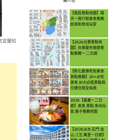
懶人包
【南投景點地圖】兩
天一夜行程美食推薦.
民宿和食尚玩家
是宜蘭知
【2026台東景點地
圖】台東最夯旅遊景
點推薦一.二日遊
【彰化鹿港老街美食.
景點推薦】20+必吃
美食.10大必逛景點與
交通住宿全指南
2026【嘉義一二日
遊】美食.景點.食尚玩
家.親子推薦地圖
【2026淡水.石門.金
山.三芝.萬里一日遊】