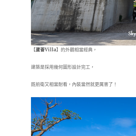
【
蘆薈Villa
】的外觀相當經典，
建築是採用幾何圖形設計完工，
既前衛又相當耐看，內裝當然就更厲害了！