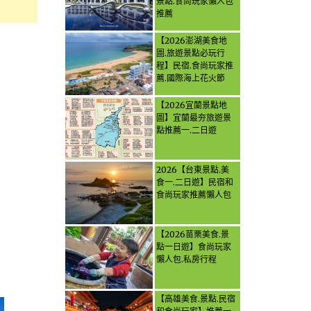
景點.食尚玩家懶人包
推薦
【2026澎湖美食地
圖.旅遊景點必玩行
程】民宿.食尚玩家推
薦.國際海上花火節
【2026宜蘭景點地
圖】宜蘭最夯旅遊景
點推薦一.二日遊
2026【台東景點.美
食一.二日遊】民宿和
食尚玩家推薦懶人包
【2026苗栗美食.景
點一日遊】食尚玩家
懶人包.私房行程
【高雄美食.景點.民宿