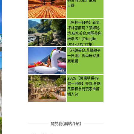
和食尚玩家】推薦一
日遊
【坪林一日遊】新北
坪林怎麼玩？茶鄉秘
境.玩水美食.領隊帶你
玩透透！[Pinglin
One-Day Trip]
How to explore
【花蓮美食.景點親子
Pinglin, New
一日遊】食尚玩家推
Taipei? Tea Village
薦地圖
Secrets, Water
Activities & Food,
Let the guide take
2026【屏東精選49
you through it all!
處一日遊】美食.景點.
民宿和食尚玩家推薦
懶人包
關於我(網站介紹)