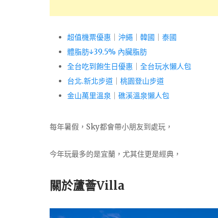
超值機票優惠
｜
沖繩
｜
韓國
｜
泰國
體脂肪↓39.5% 內臟脂肪
全台吃到飽生日優惠
｜
全台玩水懶人包
台北.新北步道
｜
桃園登山步道
金山萬里溫泉
｜
礁溪溫泉懶人包
每年暑假，Sky都會帶小朋友到處玩，
今年玩最多的是宜蘭，尤其住更是經典，
關於蘆薈Villa