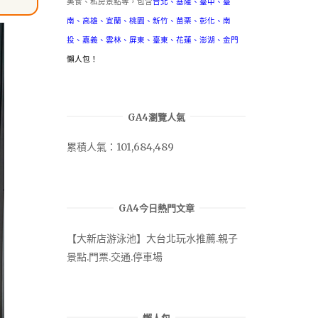
美食、私房景點等，包含
台北
、
基隆
、
臺中
、
臺
南
、
高雄
、
宜蘭
、
桃園
、
新竹
、
苗栗
、
彰化
、
南
投
、
嘉義
、
雲林
、
屏東
、
臺東
、
花蓮
、
澎湖
、
金門
懶人包！
GA4瀏覽人氣
累積人氣：101,684,489
GA4今日熱門文章
【大新店游泳池】大台北玩水推薦.親子
景點.門票.交通.停車場