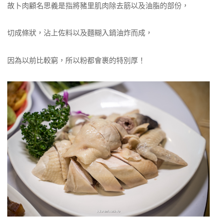
故卜肉顧名思義是指將豬里肌肉除去筋以及油脂的部份，
切成條狀，沾上佐料以及麵糊入鍋油炸而成，
因為以前比較窮，所以粉都會裹的特別厚！