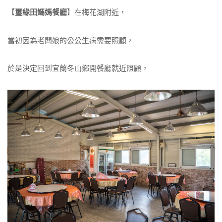
【
璽緣田媽媽餐廳
】在梅花湖附近，
當初因為老闆娘的公公生病需要照顧，
於是決定回到宜蘭冬山鄉開餐廳就近照顧，