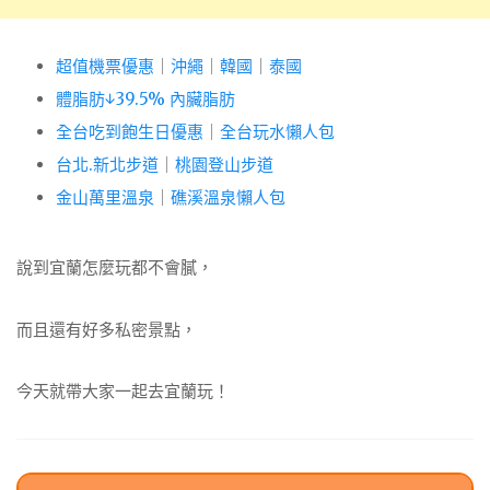
超值機票優惠
｜
沖繩
｜
韓國
｜
泰國
體脂肪↓39.5% 內臟脂肪
全台吃到飽生日優惠
｜
全台玩水懶人包
台北.新北步道
｜
桃園登山步道
金山萬里溫泉
｜
礁溪溫泉懶人包
說到宜蘭怎麼玩都不會膩，
而且還有好多私密景點，
今天就帶大家一起去宜蘭玩！