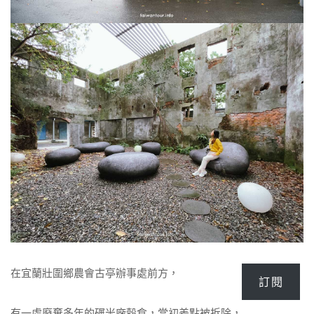
在宜蘭壯圍鄉農會古亭辦事處前方，
訂閱
有一處廢棄多年的碾米廠穀倉，當初差點被拆除，