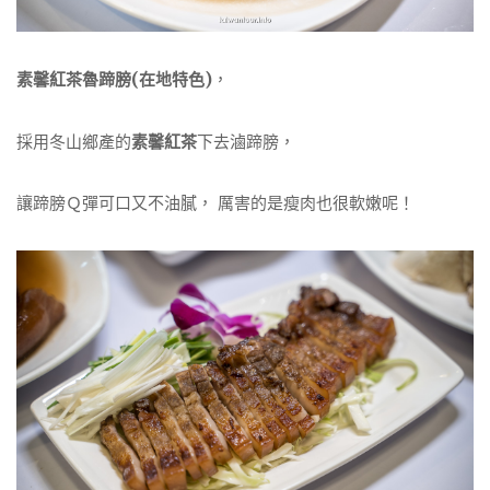
素馨紅茶魯蹄膀(在地特色)
，
採用冬山鄉產的
素馨紅茶
下去滷蹄膀，
讓蹄膀Ｑ彈可口又不油膩， 厲害的是瘦肉也很軟嫩呢！