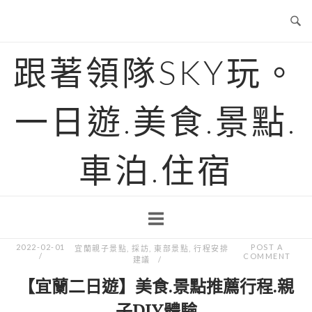
Skip
to
content
跟著領隊SKY玩。
一日遊.美食.景點.
車泊.住宿
2022-02-01
POST A
宜蘭親子景點
,
採訪
,
東部景點
,
行程安排
COMMENT
建議
【宜蘭二日遊】美食.景點推薦行程.親
子DIY體驗