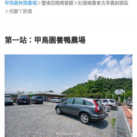
甲鳥園休閒農場
＞璽緣田媽媽餐廳＞壯圍鄉農會古亭農創園區
＞光腳丫民宿
第一站：甲鳥園養鴨農場