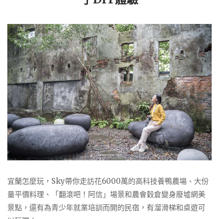
宜蘭怎麼玩，Sky帶你走訪花6000萬的高科技養鴨農場、大份
量平價料理、「翻滾吧！阿信」場景和農會穀倉變身廢墟網美
景點，還有為青少年就業培訓而開的民宿，有溜滑梯和桌遊可