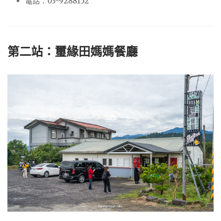
電話：03-9288152
第二站：璽緣田媽媽餐廳