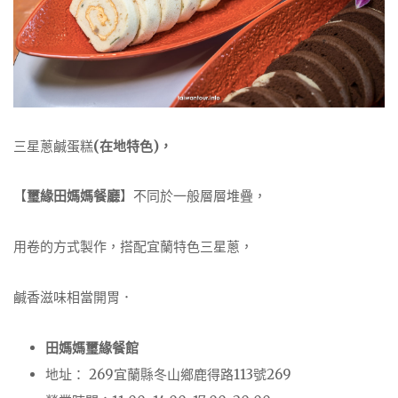
三星蔥鹹蛋糕
(在地特色)，
【
璽緣田媽媽餐廳
】不同於一般層層堆疊，
用卷的方式製作，搭配宜蘭特色三星蔥，
鹹香滋味相當開胃．
田媽媽璽緣餐館
地址： 269宜蘭縣冬山鄉鹿得路113號269