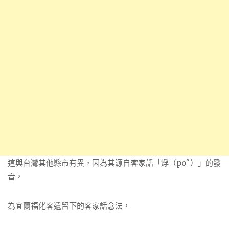
這與台灣其他縣市有異，因為其源自客家話「烰（poˇ）」的發
音，
為宜蘭福佬客遺留下的客家話念法，