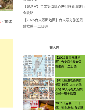
【靈洞宮】苗栗獅潭佛心住宿與仙山健行
全攻略
【2026台東景點地圖】台東最夯旅遊景
點
，讓你
點推薦一.二日遊
懶人包
【2026台東景點地
圖】台東最夯旅遊景
點推薦一.二日遊
【彰化鹿港老街美食.
景點推薦】20+必吃
美食.10大必逛景點與
交通住宿全指南
2026【嘉義一二日
遊】美食.景點.食尚玩