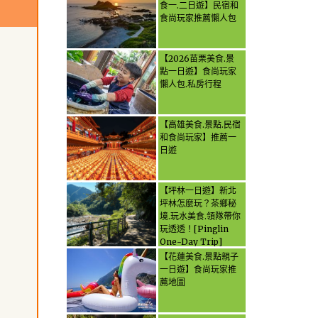
食一.二日遊】民宿和
食尚玩家推薦懶人包
【2026苗栗美食.景
點一日遊】食尚玩家
懶人包.私房行程
【高雄美食.景點.民宿
和食尚玩家】推薦一
日遊
【坪林一日遊】新北
坪林怎麼玩？茶鄉秘
境.玩水美食.領隊帶你
玩透透！[Pinglin
One-Day Trip]
How to explore
【花蓮美食.景點親子
Pinglin, New
一日遊】食尚玩家推
Taipei? Tea Village
薦地圖
Secrets, Water
Activities & Food,