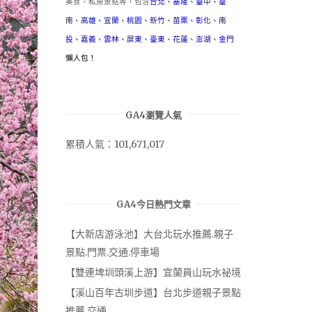
美食、私房景點等，包含
台北
、
基隆
、
臺中
、
臺
南
、
高雄
、
宜蘭
、
桃園
、
新竹
、
苗栗
、
彰化
、
南
投
、
嘉義
、
雲林
、
屏東
、
臺東
、
花蓮
、
澎湖
、
金門
懶人包！
GA4瀏覽人氣
累積人氣：101,671,017
GA4今日熱門文章
【大新店游泳池】大台北玩水推薦.親子
景點.門票.交通.停車場
【雙連埤圳頭溪上游】宜蘭員山玩水祕境
【溪山百年古圳步道】台北步道親子景點
推薦.交通