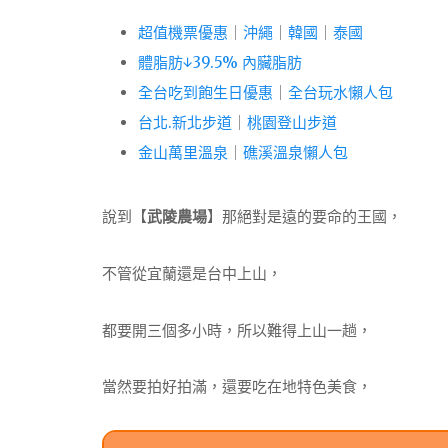
超值機票優惠
｜
沖繩
｜
韓國
｜
泰國
體脂肪↓39.5% 內臟脂肪
全台吃到飽生日優惠
｜
全台玩水懶人包
台北.新北步道
｜
桃園登山步道
金山萬里溫泉
｜
礁溪溫泉懶人包
說到【
武陵農場
】那絕對是遠的要命的王國，
不管從宜蘭還是台中上山，
都要開三個多小時，所以難得上山一趟，
當然要拍好拍滿，還要吃在地特色美食，