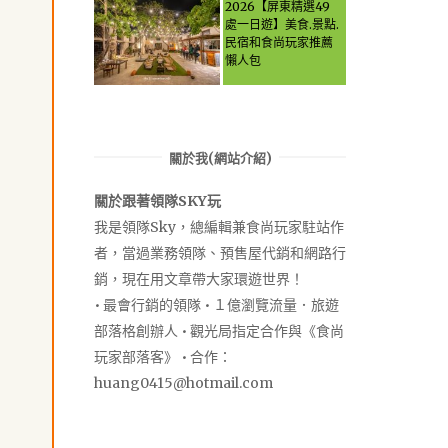
Let the guide take
2026【屏東精選49
you through it all!
處一日遊】美食.景點.
民宿和食尚玩家推薦
懶人包
關於我(網站介紹)
關於跟著領隊SKY玩
我是領隊Sky，總編輯兼食尚玩家駐站作
者，當過業務領隊、預售屋代銷和網路行
銷，現在用文章帶大家環遊世界！
• 最會行銷的領隊 • １億瀏覽流量．旅遊
部落格創辦人 • 觀光局指定合作與《食尚
玩家部落客》 • 合作：
huang0415@hotmail.com