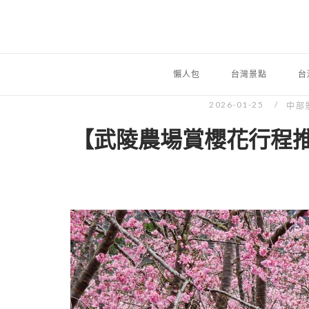
懶人包
台灣景點
台
2026-01-25
中部
【武陵農場賞櫻花行程推薦