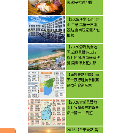
家.親子推薦地圖
【2026淡水.石門.金
山.三芝.萬里一日遊】
景點.食尚玩家懶人包
推薦
【2026澎湖美食地
圖.旅遊景點必玩行
程】民宿.食尚玩家推
薦.國際海上花火節
【南投景點地圖】兩
天一夜行程美食推薦.
民宿和食尚玩家
【2026宜蘭景點地
圖】宜蘭最夯旅遊景
點推薦一.二日遊
2026【台東景點.美