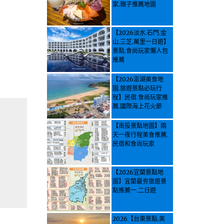
家.親子推薦地圖
【2026淡水.石門.金
山.三芝.萬里一日遊】
景點.食尚玩家懶人包
推薦
【2026澎湖美食地
圖.旅遊景點必玩行
程】民宿.食尚玩家推
薦.國際海上花火節
【南投景點地圖】兩
天一夜行程美食推薦.
民宿和食尚玩家
【2026宜蘭景點地
圖】宜蘭最夯旅遊景
點推薦一.二日遊
2026【台東景點.美