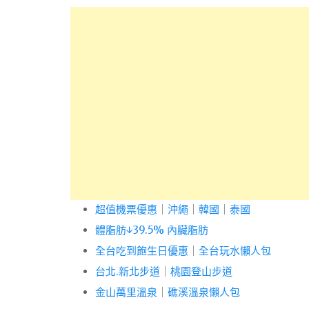
超值機票優惠
｜
沖繩
｜
韓國
｜
泰國
體脂肪↓39.5% 內臟脂肪
全台吃到飽生日優惠
｜
全台玩水懶人包
台北.新北步道
｜
桃園登山步道
金山萬里溫泉
｜
礁溪溫泉懶人包