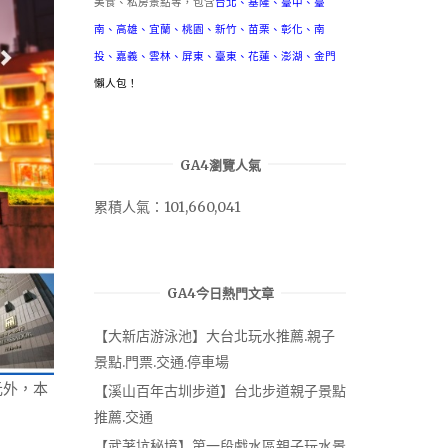
美食、私房景點等，包含
台北
、
基隆
、
臺中
、
臺
南
、
高雄
、
宜蘭
、
桃園
、
新竹
、
苗栗
、
彰化
、
南
投
、
嘉義
、
雲林
、
屏東
、
臺東
、
花蓮
、
澎湖
、
金門
懶人包！
GA4瀏覽人氣
累積人氣：101,660,041
GA4今日熱門文章
【大新店游泳池】大台北玩水推薦.親子
景點.門票.交通.停車場
元外，本
【溪山百年古圳步道】台北步道親子景點
推薦.交通
【武荖坑秘境】第一段戲水區親子玩水景