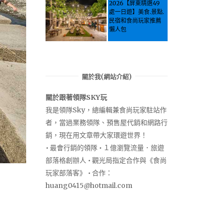
Let the guide take
2026【屏東精選49
you through it all!
處一日遊】美食.景點.
民宿和食尚玩家推薦
懶人包
關於我(網站介紹)
關於跟著領隊SKY玩
我是領隊Sky，總編輯兼食尚玩家駐站作
者，當過業務領隊、預售屋代銷和網路行
銷，現在用文章帶大家環遊世界！
• 最會行銷的領隊 • １億瀏覽流量．旅遊
部落格創辦人 • 觀光局指定合作與《食尚
玩家部落客》 • 合作：
huang0415@hotmail.com