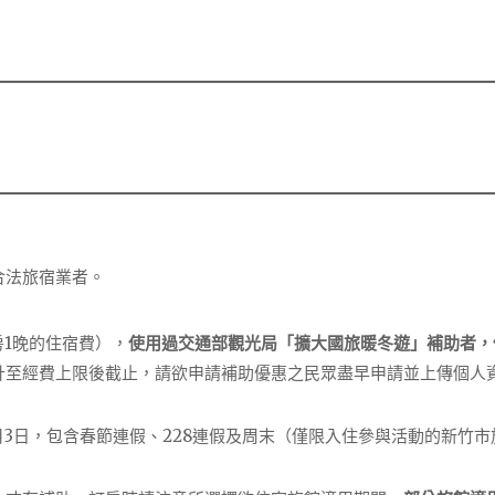
合法旅宿業者。
房1晚的住宿費），
使用過交通部觀光局「擴大國旅暖冬遊」補助者，
計至經費上限後截止，請欲申請補助優惠之民眾盡早申請並上傳個人
年3月3日，包含春節連假、228連假及周末（僅限入住參與活動的新竹