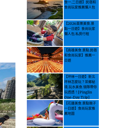
食一.二日遊】民宿和
食尚玩家推薦懶人包
【2026苗栗美食.景
點一日遊】食尚玩家
懶人包.私房行程
【高雄美食.景點.民宿
和食尚玩家】推薦一
日遊
【坪林一日遊】新北
坪林怎麼玩？茶鄉秘
境.玩水美食.領隊帶你
玩透透！[Pinglin
One-Day Trip]
How to explore
【花蓮美食.景點親子
Pinglin, New
一日遊】食尚玩家推
Taipei? Tea Village
薦地圖
Secrets, Water
Activities & Food,