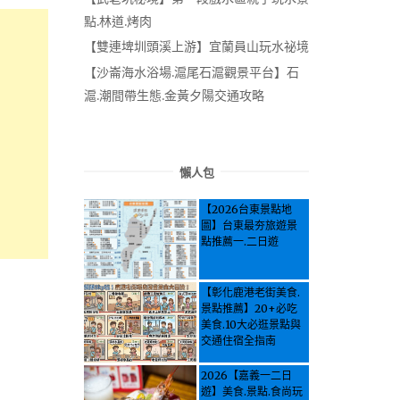
點.林道.烤肉
【雙連埤圳頭溪上游】宜蘭員山玩水祕境
【沙崙海水浴場.滬尾石滬觀景平台】石
滬.潮間帶生態.金黃夕陽交通攻略
懶人包
【2026台東景點地
圖】台東最夯旅遊景
點推薦一.二日遊
【彰化鹿港老街美食.
景點推薦】20+必吃
美食.10大必逛景點與
交通住宿全指南
2026【嘉義一二日
遊】美食.景點.食尚玩