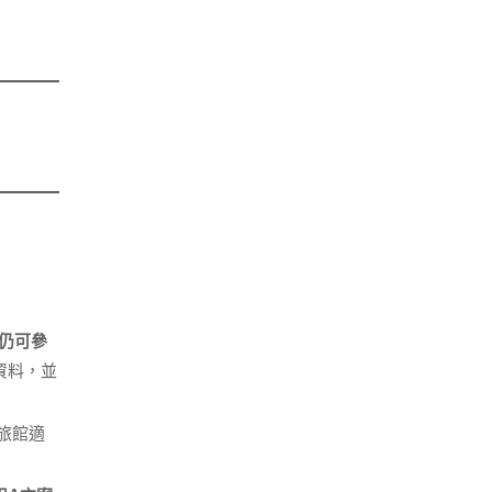
仍可參
資料，並
市旅館適