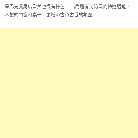
星巴克虎尾店當然也很有特色， 店內還有消防員的快速通道，
木製的門窗和桌子，更增添古色古香的氛圍。