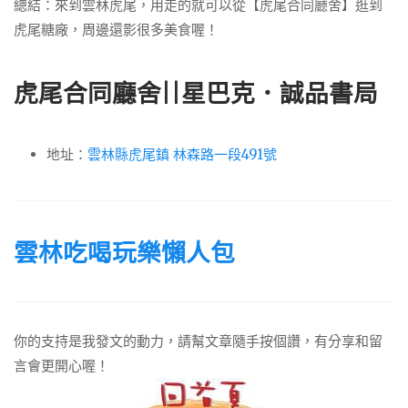
總結：來到雲林虎尾，用走的就可以從【虎尾合同廳舍】逛到
虎尾糖廠，周邊還影很多美食喔！
虎尾合同廳舍||星巴克．誠品書局
地址：
雲林縣虎尾鎮 林森路一段491號
雲林吃喝玩樂懶人包
你的支持是我發文的動力，請幫文章隨手按個讚，有分享和留
言會更開心喔！