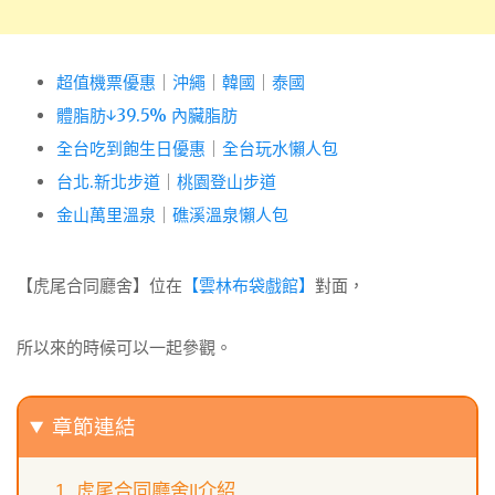
超值機票優惠
｜
沖繩
｜
韓國
｜
泰國
體脂肪↓39.5% 內臟脂肪
全台吃到飽生日優惠
｜
全台玩水懶人包
台北.新北步道
｜
桃園登山步道
金山萬里溫泉
｜
礁溪溫泉懶人包
【虎尾合同廳舍】位在
【雲林布袋戲館】
對面，
所以來的時候可以一起參觀。
章節連結
虎尾合同廳舍||介紹