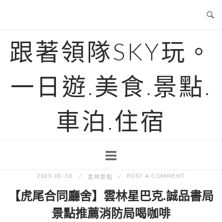
Skip
to
content
跟著領隊SKY玩。
一日遊.美食.景點.
車泊.住宿
2025-01-30
POST A COMMENT
雲林景點
【虎尾合同廳舍】雲林星巴克.誠品書局
景點推薦消防局喝咖啡