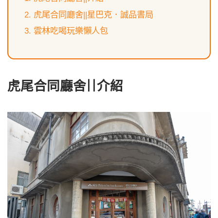
虎尾合同廳舍||星巴克．誠品書局
雲林吃喝玩樂懶人包
虎尾合同廳舍||介紹