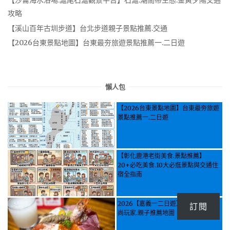
攻略
【溪山百年古圳步道】台北步道親子景點推薦.交通
【2026台東景點地圖】台東最夯旅遊景點推薦一.二日遊
懶人包
【2026台東景點地圖】台東最夯旅遊
景點推薦一.二日遊
【彰化鹿港老街美食.景點推薦】
20+必吃美食.10大必逛景點與交通住
宿全指南
2026【嘉義一二日遊】美食.景點.食
訂閱
尚玩家.親子推薦地圖