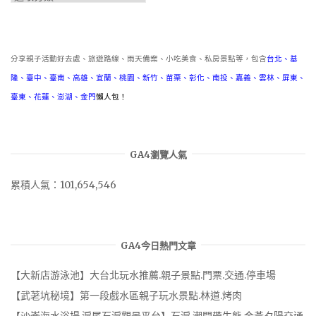
類
分享親子活動好去處、旅遊路線、雨天備案、小吃美食、私房景點等，包含
台北
、
基
隆
、
臺中
、
臺南
、
高雄
、
宜蘭
、
桃園
、
新竹
、
苗栗
、
彰化
、
南投
、
嘉義
、
雲林
、
屏東
、
臺東
、
花蓮
、
澎湖
、
金門
懶人包！
GA4瀏覽人氣
累積人氣：101,654,546
GA4今日熱門文章
【大新店游泳池】大台北玩水推薦.親子景點.門票.交通.停車場
【武荖坑秘境】第一段戲水區親子玩水景點.林道.烤肉
【沙崙海水浴場.滬尾石滬觀景平台】石滬.潮間帶生態.金黃夕陽交通