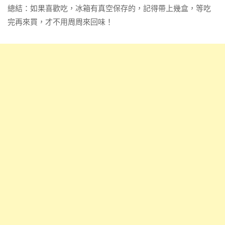
總結：如果喜歡吃，冰箱有真空保存的，記得帶上幾盒，等吃
完再來買，才不用周周來回味！