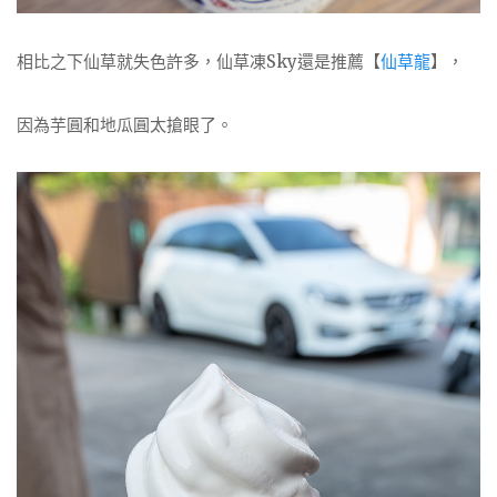
相比之下仙草就失色許多，仙草凍Sky還是推薦【
仙草龍
】，
因為芋圓和地瓜圓太搶眼了。