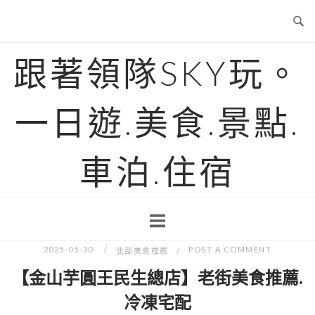
Skip
to
content
跟著領隊SKY玩。
一日遊.美食.景點.
車泊.住宿
2025-05-30
POST A COMMENT
北部美食推薦
【金山芋圓王民生總店】老街美食推薦.
冷凍宅配