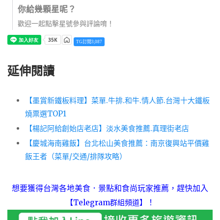
你給幾顆星呢？
歡迎一起點擊星號參與評論唷！
TG訂閱3,087
延伸閱讀
【墨賞新鐵板料理】菜單.牛排.和牛.情人節.台灣十大鐵板
燒票選TOP1
【楊記阿給創始店老店】淡水美食推薦.真理街老店
【慶城海南雞飯】台北松山美食推薦：南京復興站平價雞
飯王者（菜單/交通/排隊攻略）
想要獲得台灣各地美食．景點和食尚玩家推薦，趕快加入
！
【Telegram群組頻道】