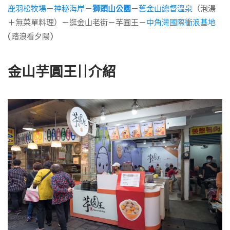
鹿羽松牧場
－
神秘海岸
－
獅頭山公園
－
舊金山總督溫泉
（泡湯
＋無菜單料理）－逛金山老街－芋圓王－
中角灣國際衝浪基地
(踏浪看夕陽)
金山芋圓王||介紹