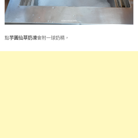
點
芋圓仙草奶凍
會附一球奶精，