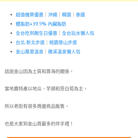
超值機票優惠
｜
沖繩
｜
韓國
｜
泰國
體脂肪↓39.5% 內臟脂肪
全台吃到飽生日優惠
｜
全台玩水懶人包
台北.新北步道
｜
桃園登山步道
金山萬里溫泉
｜
礁溪溫泉懶人包
話說金山因為土質和靠海的關係，
當地農特產以地瓜、芋頭和筊白筍為主，
所以老街有很多周邊商品販售，
也是大家到金山買最多的伴手禮！