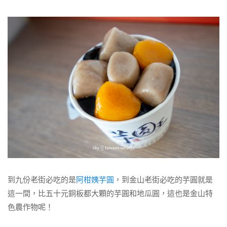
到九份老街必吃的是
阿柑姨芋圓
，到金山老街必吃的芋圓就是
這一間，比五十元銅板都大顆的芋圓和地瓜圓，這也是金山特
色農作物呢！