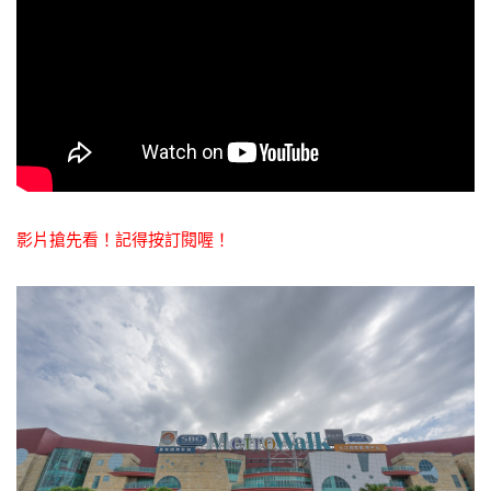
影片搶先看！記得按訂閱喔！