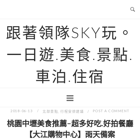
Skip
to
content
跟著領隊SKY玩。
一日遊.美食.景點.
車泊.住宿
2018-06-13
POST A COMMENT
北部景點
,
行程安排建議
桃園中壢美食推薦-超多好吃.好拍餐廳
【大江購物中心】雨天備案