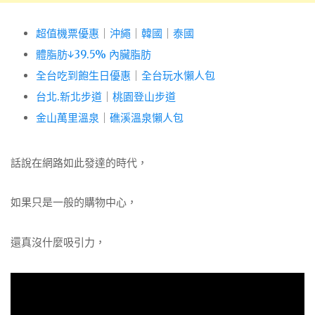
超值機票優惠
｜
沖繩
｜
韓國
｜
泰國
體脂肪↓39.5% 內臟脂肪
全台吃到飽生日優惠
｜
全台玩水懶人包
台北.新北步道
｜
桃園登山步道
金山萬里溫泉
｜
礁溪溫泉懶人包
話說在網路如此發達的時代，
如果只是一般的購物中心，
還真沒什麼吸引力，