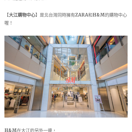
【
大江購物中心
】是北台灣同時擁有
ZARA
和
H&M
的購物中心
喔！
H&M
在大江的另外一邊，