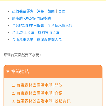
超值機票優惠
｜
沖繩
｜
韓國
｜
泰國
體脂肪↓39.5% 內臟脂肪
全台吃到飽生日優惠
｜
全台玩水懶人包
台北.新北步道
｜
桃園登山步道
金山萬里溫泉
｜
礁溪溫泉懶人包
來到台東當然要下水玩，
章節連結
台東森林公園活水湖||開放
台東森林公園活水湖||介紹
台東森林公園活水湖||景點資訊