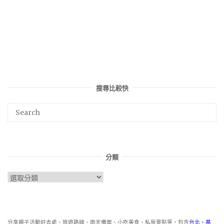
搜尋比較快
分類
分
類
分享親子活動好去處、旅遊路線、雨天備案、小吃美食、私房景點等，包含
台北
、
基