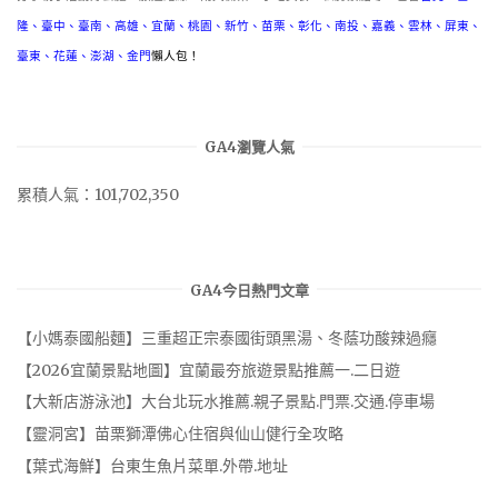
隆
、
臺中
、
臺南
、
高雄
、
宜蘭
、
桃園
、
新竹
、
苗栗
、
彰化
、
南投
、
嘉義
、
雲林
、
屏東
、
臺東
、
花蓮
、
澎湖
、
金門
懶人包！
GA4瀏覽人氣
累積人氣：101,702,350
GA4今日熱門文章
【小媽泰國船麵】三重超正宗泰國街頭黑湯、冬蔭功酸辣過癮
【2026宜蘭景點地圖】宜蘭最夯旅遊景點推薦一.二日遊
【大新店游泳池】大台北玩水推薦.親子景點.門票.交通.停車場
【靈洞宮】苗栗獅潭佛心住宿與仙山健行全攻略
【葉式海鮮】台東生魚片菜單.外帶.地址