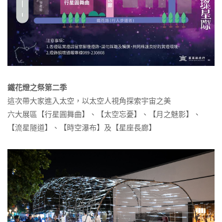
鐵花燈之祭第二季
這次帶大家進入太空，以太空人視角探索宇宙之美
六大展區【行星圓舞曲】、【太空忘憂】、【月之魅影】、
【流星隧道】、【時空瀑布】及【星座長廊】