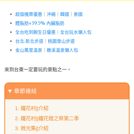
超值機票優惠
｜
沖繩
｜
韓國
｜
泰國
體脂肪↓39.5% 內臟脂肪
全台吃到飽生日優惠
｜
全台玩水懶人包
台北.新北步道
｜
桃園登山步道
金山萬里溫泉
｜
礁溪溫泉懶人包
來到台東一定要玩的景點之一，
章節連結
鐵花村||介紹
鐵花村||鐵花燈之祭第二季
微光集||介紹