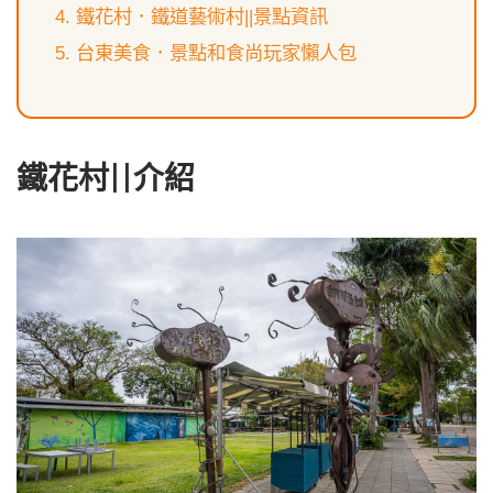
鐵花村．鐵道藝術村||景點資訊
台東美食．景點和食尚玩家懶人包
鐵花村||介紹