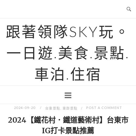
Skip
to
content
跟著領隊SKY玩。
一日遊.美食.景點.
車泊.住宿
2024-09-20
POST A COMMENT
台東景點
,
東部景點
2024【鐵花村．鐵道藝術村】台東市
IG打卡景點推薦