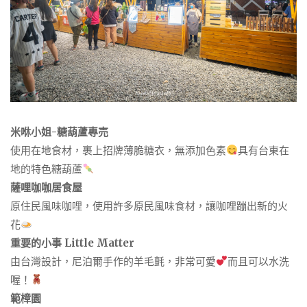
米咻小姐-糖葫蘆專売
使用在地食材，裹上招牌薄脆糖衣，無添加色素
具有台東在
地的特色糖葫蘆
薩哩咖咖居食屋
原住民風味咖哩，使用許多原民風味食材，讓咖哩蹦出新的火
花
重要的小事 Little Matter
由台灣設計，尼泊爾手作的羊毛氈，非常可愛
而且可以水洗
喔！
範樟園