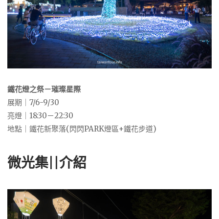
鐵花燈之祭－璀璨星際
展期｜7/6-9/30
亮燈｜18:30－22:30
地點｜鐵花新聚落(閃閃PARK燈區+鐵花步道)
微光集||介紹