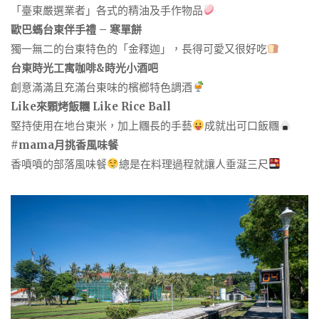
「臺東嚴選業者」各式的精油及手作物品
歐巴螞台東伴手禮 – 寒單餅
獨一無二的台東特色的「金釋迦」，長得可愛又很好吃
台東時光工寓咖啡&時光小酒吧
創意滿滿且充滿台東味的檳榔特色調酒
Like來顆烤飯糰 Like Rice Ball
堅持使用在地台東米，加上糰長的手藝
成就出可口飯糰
#mama月挑香風味餐
香噴噴的部落風味餐
總是在料理過程就讓人垂涎三尺