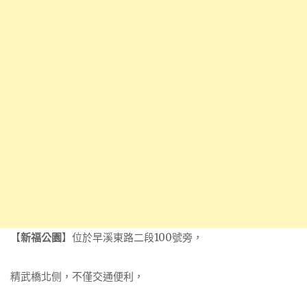
【
新福公園
】位於早溪東路二段100號旁，
精武橋北侧，不僅交通便利，