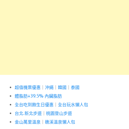
超值機票優惠
｜
沖繩
｜
韓國
｜
泰國
體脂肪↓39.5% 內臟脂肪
全台吃到飽生日優惠
｜
全台玩水懶人包
台北.新北步道
｜
桃園登山步道
金山萬里溫泉
｜
礁溪溫泉懶人包