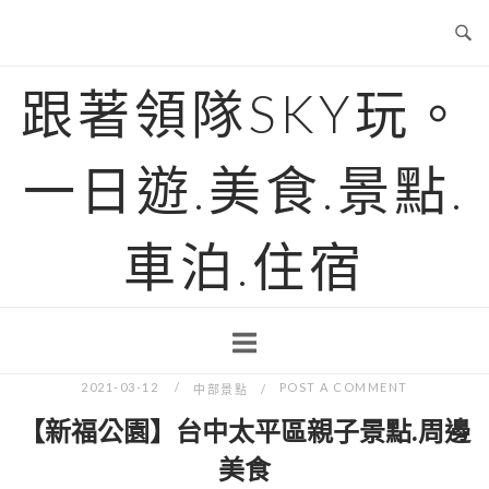
Skip
to
content
跟著領隊SKY玩。
一日遊.美食.景點.
車泊.住宿
2021-03-12
POST A COMMENT
中部景點
【新福公園】台中太平區親子景點.周邊
美食