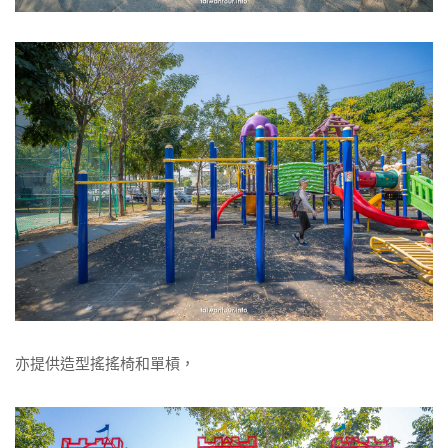
亦提供造型搖搖椅和單槓，