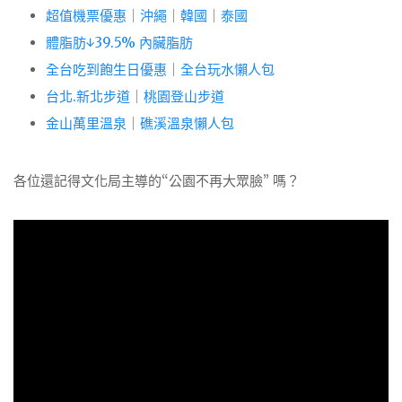
超值機票優惠
｜
沖繩
｜
韓國
｜
泰國
體脂肪↓39.5% 內臟脂肪
全台吃到飽生日優惠
｜
全台玩水懶人包
台北.新北步道
｜
桃園登山步道
金山萬里溫泉
｜
礁溪溫泉懶人包
各位還記得文化局主導的“公園不再大眾臉” 嗎？