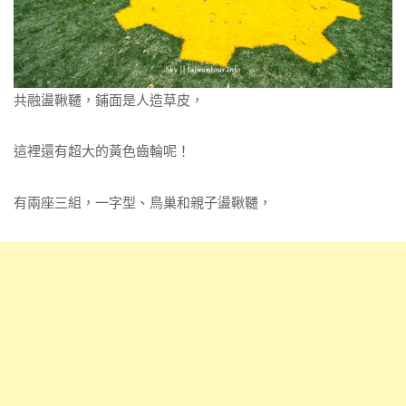
共融盪鞦韆，鋪面是人造草皮，
這裡還有超大的黃色齒輪呢！
有兩座三組，一字型、鳥巢和親子盪鞦韆，