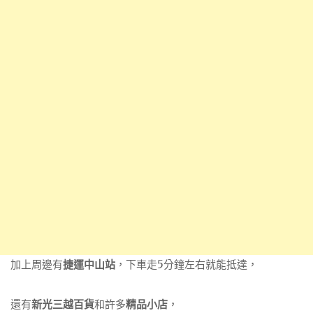
加上周邊有
捷運中山站
，下車走5分鐘左右就能抵達，
還有
新光三越百貨
和許多
精品小店
，