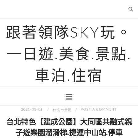
Skip
to
content
跟著領隊SKY玩。
一日遊.美食.景點.
車泊.住宿
2021-03-01
POST A COMMENT
台北市景點
台北特色【建成公園】大同區共融式親
子遊樂園溜滑梯.捷運中山站.停車