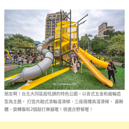
朋友啊！台北大同區超低調的特色公園，以各式五金和齒輪造
型為主題， 打造共融式滾輪溜滑梯、三座兩樓高溜滑梯、 盪鞦
韆、旋轉盤和2個敲打樂器喔！很適合野餐喔！