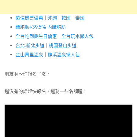
超值機票優惠
｜
沖繩
｜
韓國
｜
泰國
體脂肪↓39.5% 內臟脂肪
全台吃到飽生日優惠
｜
全台玩水懶人包
台北.新北步道
｜
桃園登山步道
金山萬里溫泉
｜
礁溪溫泉懶人包
朋友啊～你報名了沒，
還沒有的話趕快報名，還剩一些名額喔！