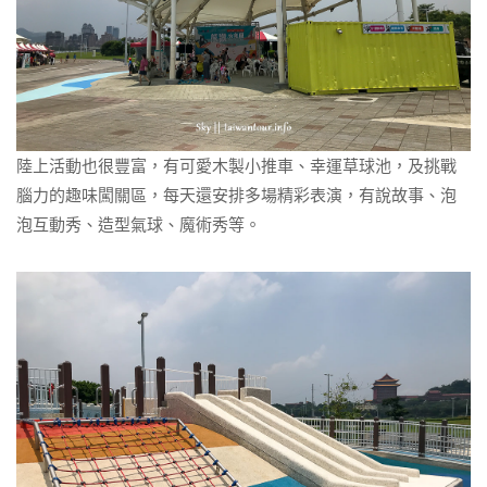
陸上活動也很豐富，有可愛木製小推車、幸運草球池，及挑戰
腦力的趣味闖關區，每天還安排多場精彩表演，有說故事、泡
泡互動秀、造型氣球、魔術秀等。