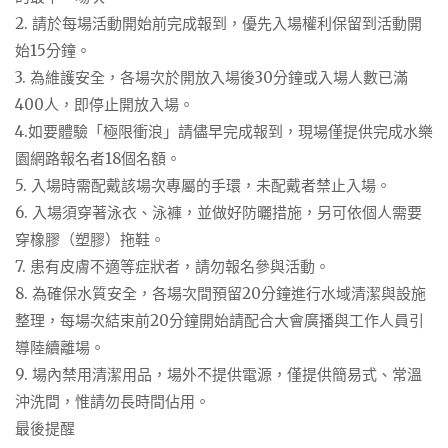
2. 請於每場活動開始前完成報到，優先入場權利保留到活動開
始15分鐘。
3. 為維護安全，各場次於開放入場後30分鐘或入場人數已滿
400人，即停止開放入場。
4.如要體驗「極限衝浪」請儘早完成報到，現場僅提供完成水樂
園網路報名者18個名額。
5. 入場時需配戴該場次專屬的手環，未配戴者禁止入場。
6. 入場須穿著泳衣、泳褲，並做好防曬措施，另可依個人需要
穿橡膠（塑膠）拖鞋。
7. 患有皮膚不適等症狀者，請勿報名參與活動。
8. 為確保水質安全，各場次間預留20分鐘進行水域清潔與設施
整理，每場次結束前20分鐘開始請配合大會廣播與工作人員引
導陸續離場。
9. 場內禁用清潔用品，場外不提供電源，僅提供簡易式、常溫
沖洗間，惟請勿長時間佔用。
最後提醒