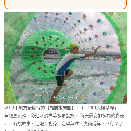
2019小朋友最期待的【
熊讚水樂園
】， 有「101大樓攀爬」、
無敵風火輪、彩虹水滑梯等多項設施， 每天還安排多場精彩表
演，有說故事、泡泡互動秀、造型氣球、魔術秀等，只有 7月