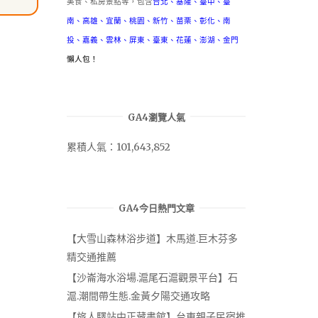
美食、私房景點等，包含
台北
、
基隆
、
臺中
、
臺
南
、
高雄
、
宜蘭
、
桃園
、
新竹
、
苗栗
、
彰化
、
南
投
、
嘉義
、
雲林
、
屏東
、
臺東
、
花蓮
、
澎湖
、
金門
懶人包！
GA4瀏覽人氣
累積人氣：101,643,852
GA4今日熱門文章
【大雪山森林浴步道】木馬道.巨木芬多
精交通推薦
【沙崙海水浴場.滬尾石滬觀景平台】石
滬.潮間帶生態.金黃夕陽交通攻略
【旅人驛站中正藏書館】台東親子民宿推