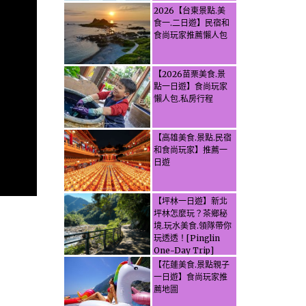
2026【台東景點.美
食一.二日遊】民宿和
食尚玩家推薦懶人包
【2026苗栗美食.景
點一日遊】食尚玩家
懶人包.私房行程
【高雄美食.景點.民宿
和食尚玩家】推薦一
日遊
【坪林一日遊】新北
坪林怎麼玩？茶鄉秘
境.玩水美食.領隊帶你
玩透透！[Pinglin
One-Day Trip]
How to explore
【花蓮美食.景點親子
Pinglin, New
一日遊】食尚玩家推
Taipei? Tea Village
薦地圖
Secrets, Water