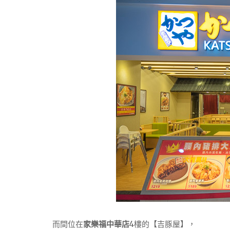
而間位在
家樂福中華店
4樓的【吉豚屋】，