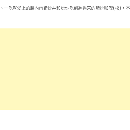
、一吃就愛上的腰內肉豬排丼和讓你吃到翻過來的豬排咖哩(松)，