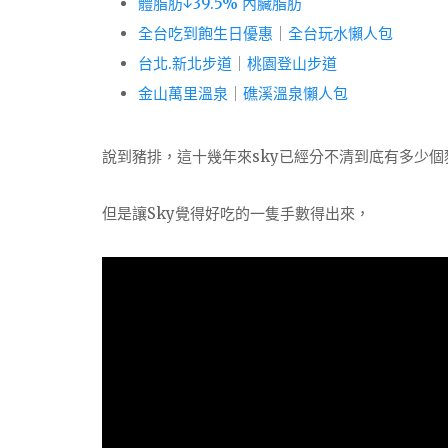
體脂肪↓39.5% 內臟脂肪
全台吃到飽生日優惠
｜
全台玩水懶人包
台北.新北步道
｜
桃園登山步道
金山萬里溫泉
｜
礁溪溫泉懶人包
說到豬排，這十幾年來sky已經分不清到底有多少個
但是讓Sky覺得好吃的一隻手數得出來，