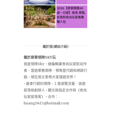
Activities & Food,
Let the guide take
2026【屏東精選49
you through it all!
處一日遊】美食.景點.
民宿和食尚玩家推薦
懶人包
關於我(網站介紹)
關於跟著領隊SKY玩
我是領隊Sky，總編輯兼食尚玩家駐站作
者，當過業務領隊、預售屋代銷和網路行
銷，現在用文章帶大家環遊世界！
• 最會行銷的領隊 • １億瀏覽流量．旅遊
部落格創辦人 • 觀光局指定合作與《食尚
玩家部落客》 • 合作：
huang0415@hotmail.com