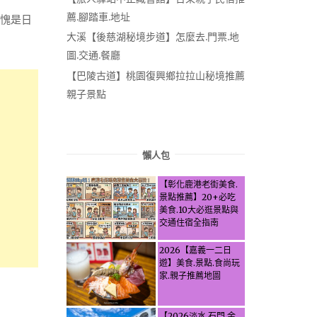
薦.腳踏車.地址
不愧是日
大溪【後慈湖秘境步道】怎麼去.門票.地
圖.交通.餐廳
【巴陵古道】桃園復興鄉拉拉山秘境推薦
親子景點
懶人包
【彰化鹿港老街美食.
景點推薦】20+必吃
美食.10大必逛景點與
交通住宿全指南
2026【嘉義一二日
遊】美食.景點.食尚玩
家.親子推薦地圖
【2026淡水.石門.金