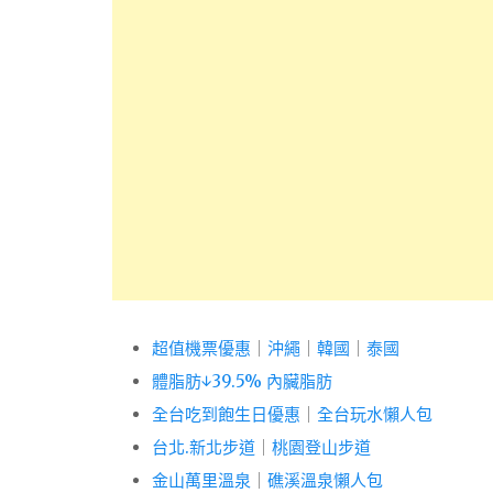
超值機票優惠
｜
沖繩
｜
韓國
｜
泰國
體脂肪↓39.5% 內臟脂肪
全台吃到飽生日優惠
｜
全台玩水懶人包
台北.新北步道
｜
桃園登山步道
金山萬里溫泉
｜
礁溪溫泉懶人包