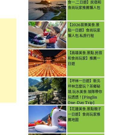
食一.二日遊】民宿和
食尚玩家推薦懶人包
【2026苗栗美食.景
點一日遊】食尚玩家
懶人包.私房行程
【高雄美食.景點.民宿
和食尚玩家】推薦一
日遊
【坪林一日遊】新北
坪林怎麼玩？茶鄉秘
境.玩水美食.領隊帶你
玩透透！[Pinglin
One-Day Trip]
How to explore
【花蓮美食.景點親子
Pinglin, New
一日遊】食尚玩家推
Taipei? Tea Village
薦地圖
Secrets, Water
Activities & Food,