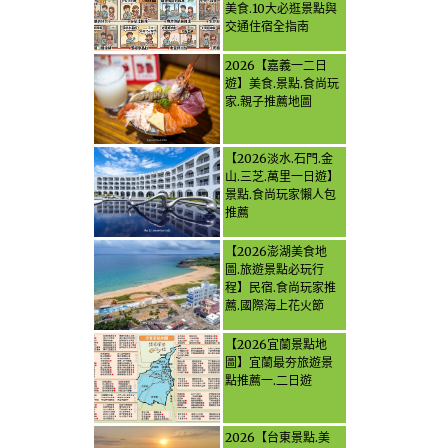
美食.10大必逛景點與
交通住宿全指南
2026【嘉義一二日
遊】美食.景點.食尚玩
家.親子推薦地圖
【2026淡水.石門.金
山.三芝.萬里一日遊】
景點.食尚玩家懶人包
推薦
【2026澎湖美食地
圖.旅遊景點必玩行
程】民宿.食尚玩家推
薦.國際海上花火節
【2026宜蘭景點地
圖】宜蘭最夯旅遊景
點推薦一.二日遊
2026【台東景點.美