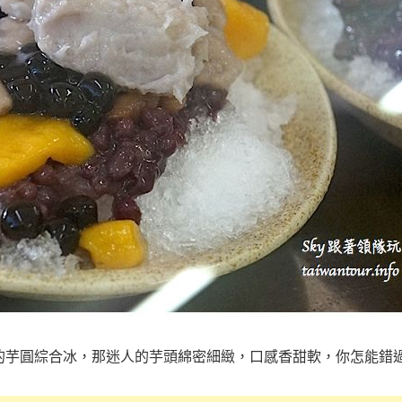
的芋圓綜合冰，那迷人的芋頭綿密細緻，口感香甜軟，你怎能錯