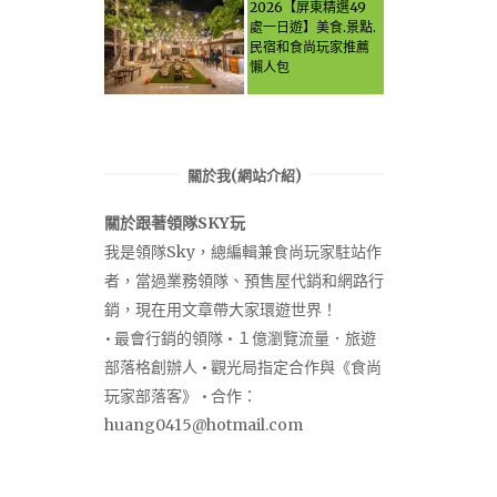
Let the guide take
2026【屏東精選49
you through it all!
處一日遊】美食.景點.
民宿和食尚玩家推薦
懶人包
關於我(網站介紹)
關於跟著領隊SKY玩
我是領隊Sky，總編輯兼食尚玩家駐站作
者，當過業務領隊、預售屋代銷和網路行
銷，現在用文章帶大家環遊世界！
• 最會行銷的領隊 • １億瀏覽流量．旅遊
部落格創辦人 • 觀光局指定合作與《食尚
玩家部落客》 • 合作：
huang0415@hotmail.com