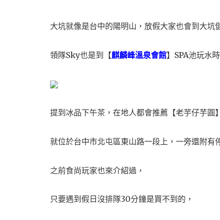
大坑就像是台中的陽明山，放假大家也會到大坑
領隊Sky也是到【
麒麟峰溫泉會館
】SPA池玩水
提到冰品下午茶，在地人都會推薦【老芋仔芋圓
就位於台中市北屯區東山路一段上，一旁還附有
之前食尚玩家也來介紹過，
只要遇到假日沒排隊30分鐘是買不到的，