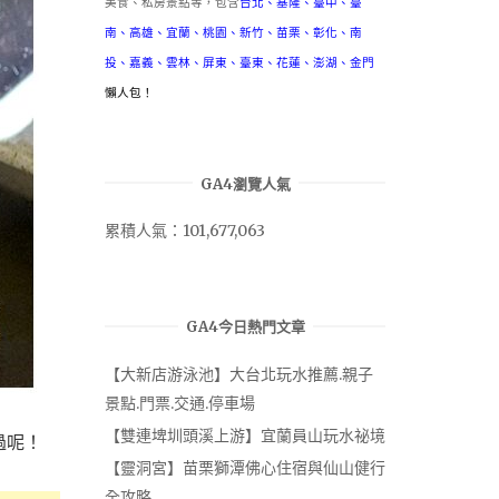
美食、私房景點等，包含
台北
、
基隆
、
臺中
、
臺
南
、
高雄
、
宜蘭
、
桃園
、
新竹
、
苗栗
、
彰化
、
南
投
、
嘉義
、
雲林
、
屏東
、
臺東
、
花蓮
、
澎湖
、
金門
懶人包！
GA4瀏覽人氣
累積人氣：101,677,063
GA4今日熱門文章
【大新店游泳池】大台北玩水推薦.親子
景點.門票.交通.停車場
【雙連埤圳頭溪上游】宜蘭員山玩水祕境
過呢！
【靈洞宮】苗栗獅潭佛心住宿與仙山健行
全攻略