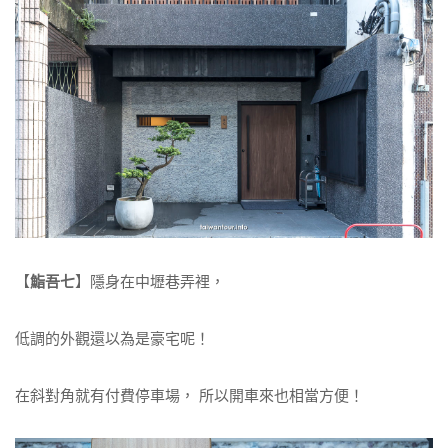
【
鮨吾七
】隱身在中壢巷弄裡，
低調的外觀還以為是豪宅呢！
在斜對角就有付費停車場， 所以開車來也相當方便！