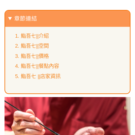
章節連結
鮨吾七||介紹
鮨吾七||空間
鮨吾七||價格
鮨吾七||餐點內容
鮨吾七 ||店家資訊