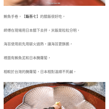
鮪魚手卷，【
鮨吾七
】的醋飯很好吃，
師傅在現場用日本醋下去拌，米飯是粒粒分明，
海苔使用前先用碳火過熱，讓海苔更酥脆，
裡面有鮪魚泥和日本醃蘿蔔，
相較於台灣的醃蘿蔔，日本相對溫順不死鹹，