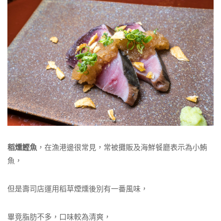
稻燻鰹魚
，在漁港邊很常見，常被攤販及海鮮餐廳表示為小鮪
魚，
但是壽司店運用稻草煙燻後別有一番風味，
畢竟脂肪不多，口味較為清爽，