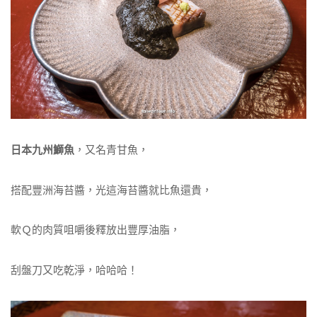
日本九州鰤魚
，又名青甘魚，
搭配豐洲海苔醬，光這海苔醬就比魚還貴，
軟Ｑ的肉質咀嚼後釋放出豐厚油脂，
刮盤刀又吃乾淨，哈哈哈！