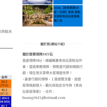
Activities & Food,
Let the guide take
2026【屏東精選49
you through it all!
處一日遊】美食.景點.
民宿和食尚玩家推薦
懶人包
以供給水
關於我(網站介紹)
關於跟著領隊SKY玩
我是領隊Sky，總編輯兼食尚玩家駐站作
者，當過業務領隊、預售屋代銷和網路行
銷，現在用文章帶大家環遊世界！
• 最會行銷的領隊 • １億瀏覽流量．旅遊
部落格創辦人 • 觀光局指定合作與《食尚
玩家部落客》 • 合作：
huang0415@hotmail.com