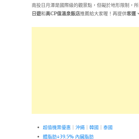
南投日月潭是國際級的觀景點，但礙於地形限制，所以
日遊
和
高CP值溫泉飯店
推薦給大家喔！再提供
客運
超值機票優惠
｜
沖繩
｜
韓國
｜
泰國
體脂肪↓39.5% 內臟脂肪