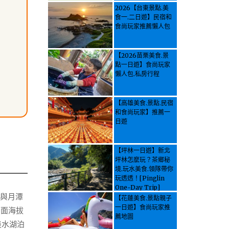
2026【台東景點.美
食一.二日遊】民宿和
食尚玩家推薦懶人包
【2026苗栗美食.景
點一日遊】食尚玩家
懶人包.私房行程
【高雄美食.景點.民宿
和食尚玩家】推薦一
日遊
【坪林一日遊】新北
坪林怎麼玩？茶鄉秘
境.玩水美食.領隊帶你
玩透透！[Pinglin
One-Day Trip]
潭與月潭
How to explore
【花蓮美食.景點親子
Pinglin, New
一日遊】食尚玩家推
湖面海拔
Taipei? Tea Village
薦地圖
淡水湖泊
Secrets, Water