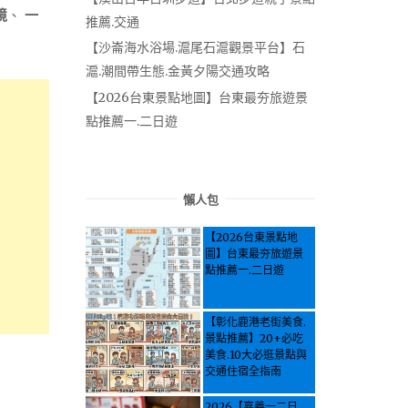
境
、
一
推薦.交通
【沙崙海水浴場.滬尾石滬觀景平台】石
滬.潮間帶生態.金黃夕陽交通攻略
【2026台東景點地圖】台東最夯旅遊景
點推薦一.二日遊
懶人包
【2026台東景點地
圖】台東最夯旅遊景
點推薦一.二日遊
【彰化鹿港老街美食.
景點推薦】20+必吃
美食.10大必逛景點與
交通住宿全指南
2026【嘉義一二日