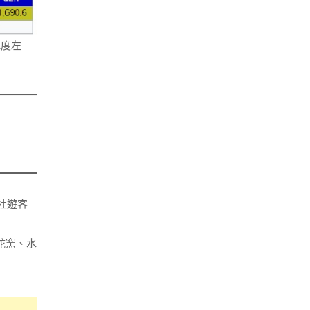
1度左
水社遊客
蛇窯、水