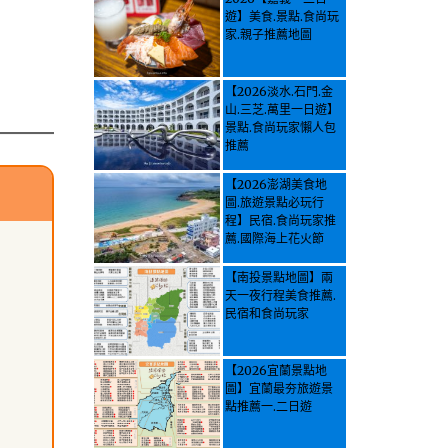
遊】美食.景點.食尚玩
家.親子推薦地圖
【2026淡水.石門.金
山.三芝.萬里一日遊】
景點.食尚玩家懶人包
推薦
【2026澎湖美食地
圖.旅遊景點必玩行
程】民宿.食尚玩家推
薦.國際海上花火節
【南投景點地圖】兩
天一夜行程美食推薦.
民宿和食尚玩家
【2026宜蘭景點地
圖】宜蘭最夯旅遊景
點推薦一.二日遊