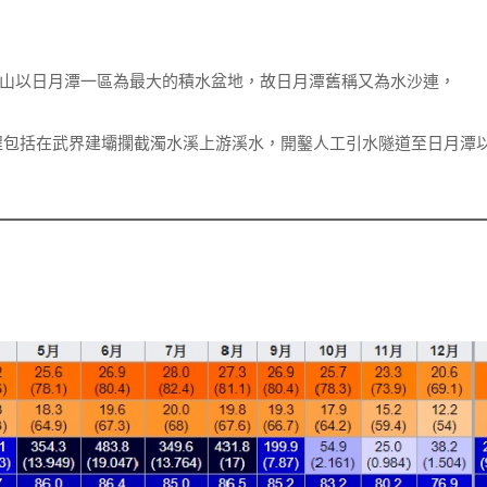
山以日月潭一區為最大的積水盆地，故日月潭舊稱又為水沙連，
程包括在武界建壩攔截濁水溪上游溪水，開鑿人工引水隧道至日月潭