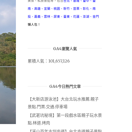
美食、私房景點等，包含
台北
、
基隆
、
臺中
、
臺
南
、
高雄
、
宜蘭
、
桃園
、
新竹
、
苗栗
、
彰化
、
南
投
、
嘉義
、
雲林
、
屏東
、
臺東
、
花蓮
、
澎湖
、
金門
懶人包！
GA4瀏覽人氣
累積人氣：101,657,126
GA4今日熱門文章
【大新店游泳池】大台北玩水推薦.親子
景點.門票.交通.停車場
【武荖坑秘境】第一段戲水區親子玩水景
點.林道.烤肉
【溪山百年古圳步道】台北步道親子景點