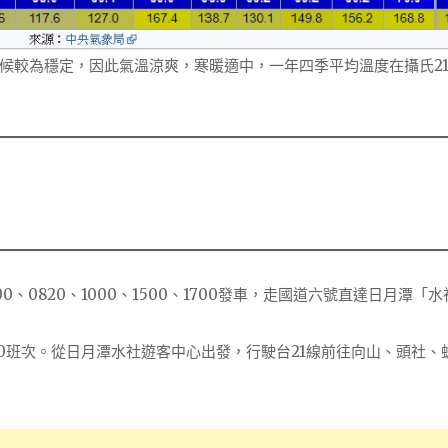
候較為穩定，因此氣溫涼爽，寒暖適中，一年四季平均溫度在攝氏2
、0820、1000、1500、1700發車，走國道六號直達日月潭「
0班次。從日月潭水社遊客中心出發，行駛台21線前往向山、頭社、