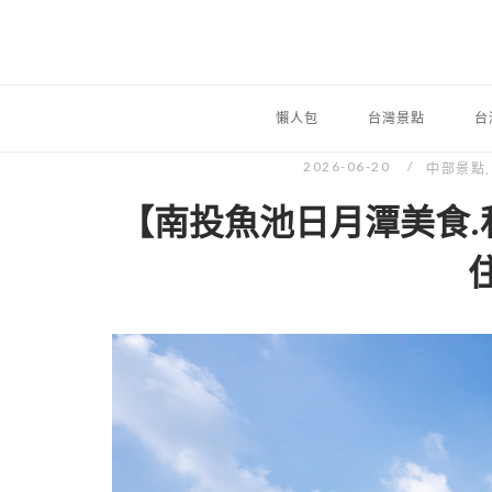
懶人包
台灣景點
台
2026-06-20
中部景點
【南投魚池日月潭美食.