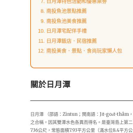
日月潭特色活動和優惠票劵
南投魚池景點推薦
南投魚池美食推薦
日月潭宅配伴手禮
日月潭飯店．民宿推薦
南投美食．景點．食尚玩家懶人包
關於日月潭
日月潭 （邵語：Zintun；閩南語：Ji̍t-goa̍t-
之合稱，因其雙潭水色各異而得名。是臺灣島上第二
736公尺，常態面積7.93平方公里（滿水位8.4