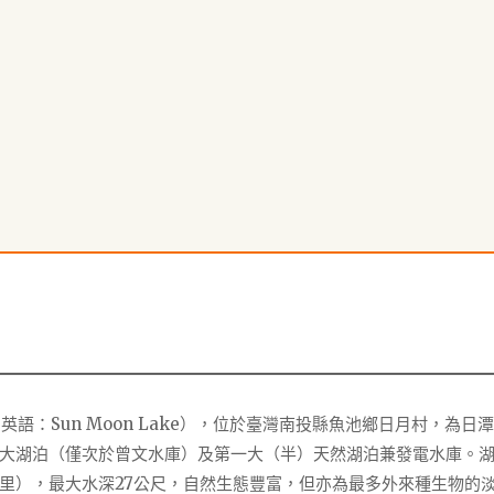
thâm，英語：Sun Moon Lake），位於臺灣南投縣魚池鄉日月村，為日
大湖泊（僅次於曾文水庫）及第一大（半）天然湖泊兼發電水庫。
平方公里），最大水深27公尺，自然生態豐富，但亦為最多外來種生物的