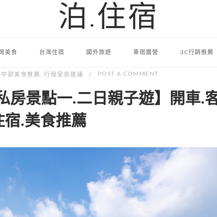
泊.住宿
灣美食
台灣住宿
國外旅遊
車宿露營
3C行銷推薦
POST A COMMENT
,
中部美食推薦
,
行程安排建議
私房景點一.二日親子遊】開車.客
住宿.美食推薦