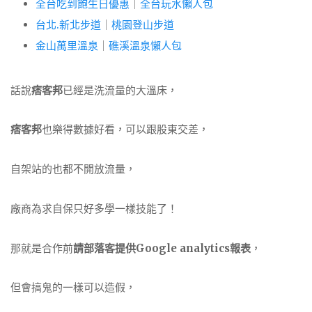
全台吃到飽生日優惠
｜
全台玩水懶人包
台北.新北步道
｜
桃園登山步道
金山萬里溫泉
｜
礁溪溫泉懶人包
話說
痞客邦
已經是洗流量的大溫床，
痞客邦
也樂得數據好看，可以跟股東交差，
自架站的也都不開放流量，
廠商為求自保只好多學一樣技能了！
那就是合作前
請部落客提供Google analytics報表
，
但會搞鬼的一樣可以造假，