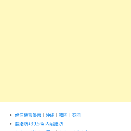
超值機票優惠
｜
沖繩
｜
韓國
｜
泰國
體脂肪↓39.5% 內臟脂肪